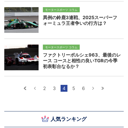
ウロ
モータースポーツ コラム
異例の鈴鹿3連戦、2025スーパーフ
ォーミュラ王者争いの行方は？
モータースポーツ コラム
ファクトリーポルシェ963、最後のレ
ース コースと相性の良いTGRの今季
初表彰台なるか？
最初へ
前へ
2
3
4
5
6
次へ
最後へ
人気ランキング