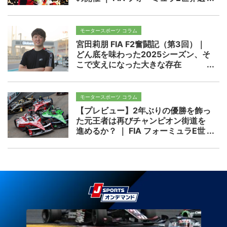
手権 2025/26 第3戦 マイアミ
モータースポーツ コラム
宮田莉朋 FIA F2奮闘記（第3回）｜
どん底を味わった2025シーズン、そ
こで支えになった大きな存在
モータースポーツ コラム
【プレビュー】2年ぶりの優勝を飾っ
た元王者は再びチャンピオン街道を
進めるか？ ｜ FIA フォーミュラE世
界選手権 2025/26 第2戦 メキシコシ
ティ