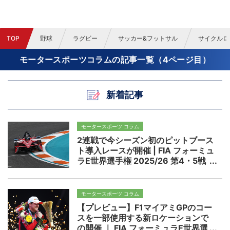
TOP
野球
ラグビー
サッカー&フットサル
サイクルロ
モータースポーツコラムの記事一覧（4ページ目）
新着記事
モータースポーツ コラム
2連戦で今シーズン初のピットブース
ト導入レースが開催 | FIA フォーミュ
ラE世界選手権 2025/26 第4・5戦
ジェッダ プレビュー
モータースポーツ コラム
【プレビュー】F1マイアミGPのコー
スを一部使用する新ロケーションで
の開催 ｜ FIA フォーミュラE世界選