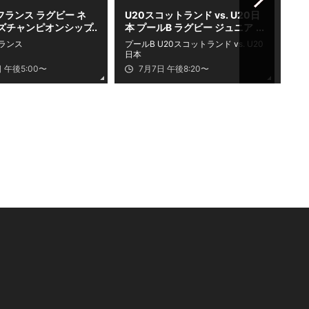
. フランス ラグビー ネ
U20スコットランド vs. U20日
カッ
ズチャンピオンシップ
本 プールB ラグビー ジュニア
ン
ワールドチャンピオンシップ
ート
フランス
プールB U20スコットランド vs. U20
カッ
2026
メイ
日本
レー
高
トー
日 午後5:00〜
7月7日 午後8:20〜
ボー