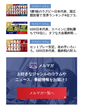
菅平で開催。全国高校7人制ラグ
ビー大会
ラグビー コラム
1勝1敗のラグビー日本代表、国立
競技場で 世界ランキング4位フラ
ンス代表を迎え撃つ
ラグビー コラム
U20日本代表、スペインに逆転勝
ちで13位に。タフな大会最終戦
で勝ち切り、成長を示す。
ラグビー コラム
セットプレー安定。攻め手いろい
ろ。U20日本代表、最終戦の対ス
ペイン撃破でスタンダード向上示
す
メルマガ
お好きなジャンルのコラムや
ニュース、番組情報をお届け！
メルマガ一覧へ