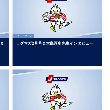
ラグビー コラム
決ま
ラグマガ2月号＆大島淳史先生インタビュー