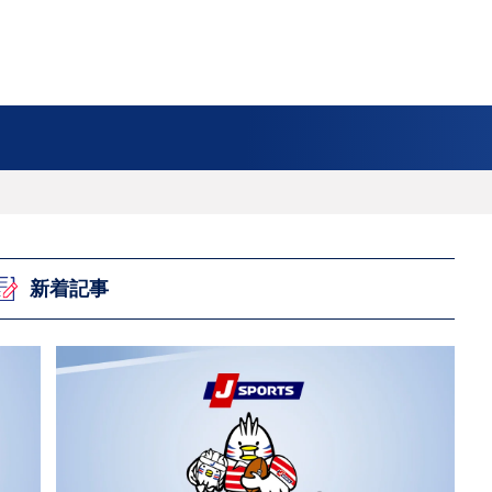
フ
サイクルロー
モータースポ
バスケットボ
フィギュアス
バレーボール
ドレース
ーツ
ール
ケート
ースポーツコラム
！！モーグル
アスケートレポート
トボールレポート
ールコラム
スポーツコラム
ロードレースレポート
WN GOAL，FINE GOAL
レポート
コラム
クライミングコラム
鳥人たちの賛歌 W杯スキージャンプ
小塚崇彦のフィギュアスケートラボ
ウインターカップコラム
まるっとアンサー
F1コラム
ツール・ド・フランス
粕谷秀樹のFoot！20周年ヒストリ
楕円球のある光景
MLBを観に行こう！
レポート
ズ J SPORTS出張所
語
り～むら
リーグコラム
ニュース
発投手プレビュー
J SPORTSプロデューサーコラム
木戸先生直伝！今からでも間に合う
SUPER GT あの瞬間
輪生相談
土屋雅史コラム
ラグビーW杯2023出場国紹介
新着記事
ンス観戦講座
レミアムゴール
愛好日記
戦者」4年に1度のシーズンがやっ
017-2018ウインタースポーツ編