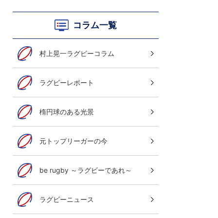
コラム一覧
村上晃一ラグビーコラム
ラグビーレポート
グレイテスト・ライバルリー・ツア
オールブラックス 南アフリカ遠征
楕円球のある光景
8月7日(金)～29日(土)LIVE！
元トップリーガーの今
ご視聴はこちら
be rugby ～ラグビーであれ～
ラグビーニュース