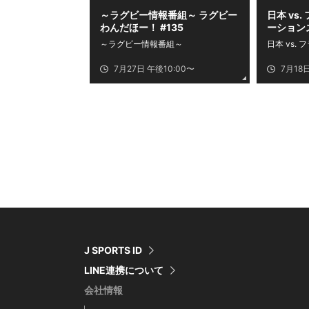
～ラグビー情報番組～ ラグビー
日本 vs
わんだほー！ #135
ーション
2026
～ラグビー情報番組～
日本 vs. 
7月27日 午後10:00〜
7月18
J SPORTS ID
LINE連携について
会社情報