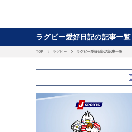
サッカー&
野球
ラグビー
ットサル
ピックアップ
スキー
バドミントン
バレーボール
サッカー&フットサル
ラグビー
野球
バスケットボール
モータースポーツ
フィギュアスケート
サイクルロードレース
ラグビー愛好日記の記事一覧
TOP
ラグビー
ラグビー愛好日記の記事一覧
J SPORTSニュース
バドミントン代表だより
SKI GRAPHIC present’sアルペンスキーコラ
町田樹のスポーツアカデミア
バスケットボールコラム
SVリーグコラム
SUPER GT
自転車雑談
サッカーニュース
村上晃一ラグビーコラム
MLBコラム
ウィンタ
バド×レポ
ブラボー
フィギュ
バスケッ
バレーボ
モーター
サイクル
粕谷秀樹のO
ラグビー
野球好き
ム
困難突破トーク
フィギュアスケートーーク
Mr.フクイのものしり長者 de WRC !
ツールに恋して～珠玉のストーリー21選～
元川悦子コラム
be rugby ～ラグビーであれ～
MLB nation
スポーツ
スケオタデイ
裏しま物
しゅ～く
プレミア
ラグビー
日本人先
Fリーグコラム
ラグビーのすゝめ
今週のプ
ラグビー
柔×コラム
「青春の挑
てきた！2