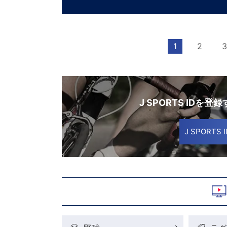
1
2
3
J SPORTS IDを登
J SPORT