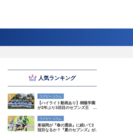
スキー
バドミントン
ピックアップ
ー
ハンドボールコラム
WE ARE SNOW JAPAN ～若きアルペンスキ
フィギュア通信
B.LEAGUEコラム
今日も今日とてプッシュ＆ルーズ
サイクルNEWS
後藤健生コラム
元トップリーガーの今
Do ya love Baseball?
ー日本代表の素顔～
アイスダ
それぞれの4年間 ～冬の一瞬に縣ける女性ア
小暮卓史が小暮卓史について語る小暮卓史の
木村浩嗣コラム
“最強ラガーマン”列伝 ～ラグビーW杯2023～
人気ランキング
スリートの肖像～
ための小暮卓史
ラグビー コラム
【ハイライト動画あり】桐蔭学園
が2年ぶり3回目のセブンズ王
者！決勝初進出の早稲田実業も健
闘。全国高校7人制ラグビー大会
ラグビー コラム
東福岡が『春の選抜』に続いて2
冠目なるか？『夏のセブンズ』が