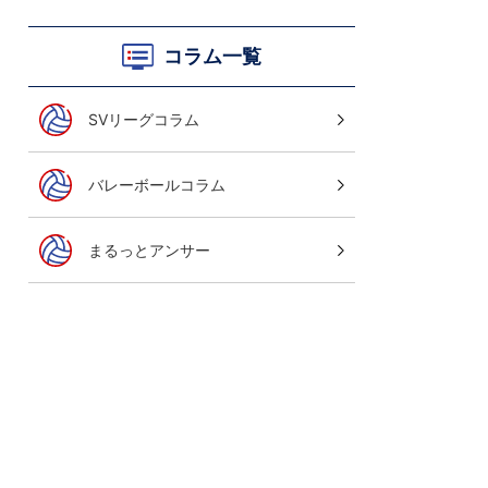
コラム一覧
SVリーグコラム
バレーボールコラム
バレーボール 清水邦広引退記念
GORI LAST MATCH
まるっとアンサー
8月8日(土)午後1:30～LIVE！
ご視聴はこちら