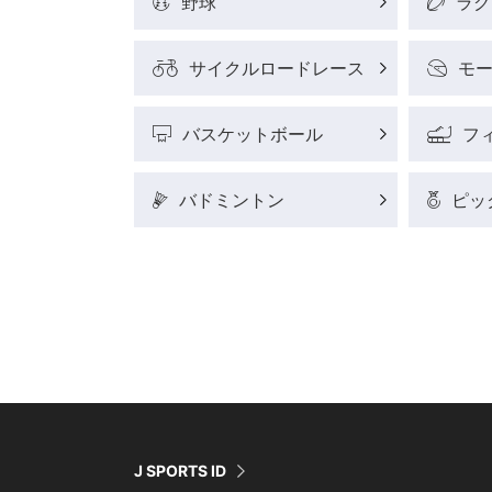
野球
ラグ
サイクルロードレース
モ
バスケットボール
フ
バドミントン
ピッ
J SPORTS ID