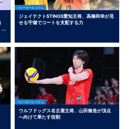
バレーボール コラム
ジェイテクトSTINGS愛知主将、高橋和幸が見
知
せる守備でコートを支配する力
バレーボール コラム
ウルフドッグス名古屋主将、山田脩造が頂点
へ向けて果たす役割