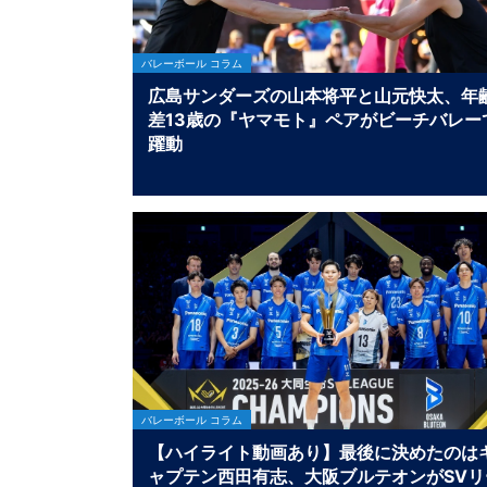
バレーボール コラム
広島サンダーズの山本将平と山元快太、年
差13歳の『ヤマモト』ペアがビーチバレー
躍動
バレーボール コラム
【ハイライト動画あり】最後に決めたのは
ャプテン西田有志、大阪ブルテオンがSVリ