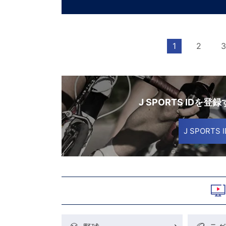
1
2
3
J SPORTS IDを登
J SPORT