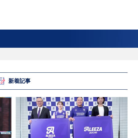
フ
サイクルロー
モータースポ
バスケットボ
フィギュアス
バレーボール
ドレース
ーツ
ール
ケート
ースポーツコラム
！！モーグル
アスケートレポート
トボールレポート
ールコラム
スポーツコラム
ロードレースレポート
WN GOAL，FINE GOAL
レポート
コラム
クライミングコラム
鳥人たちの賛歌 W杯スキージャンプ
小塚崇彦のフィギュアスケートラボ
ウインターカップコラム
まるっとアンサー
F1コラム
ツール・ド・フランス
粕谷秀樹のFoot！20周年ヒストリ
楕円球のある光景
MLBを観に行こう！
レポート
ズ J SPORTS出張所
語
り～むら
リーグコラム
ニュース
発投手プレビュー
J SPORTSプロデューサーコラム
木戸先生直伝！今からでも間に合う
SUPER GT あの瞬間
輪生相談
土屋雅史コラム
ラグビーW杯2023出場国紹介
新着記事
ンス観戦講座
レミアムゴール
愛好日記
戦者」4年に1度のシーズンがやっ
017-2018ウインタースポーツ編