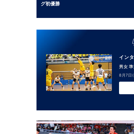
グ初優勝
ャル
イン
男女 
8月7日(