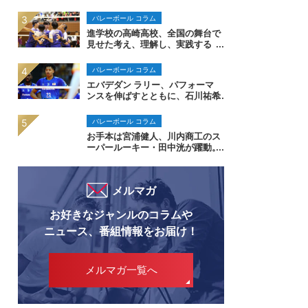
バレーボール コラム
進学校の高崎高校、全国の舞台で
見せた考え、理解し、実践する
力。インターハイ男子バレーボー
ル
バレーボール コラム
エバデダン ラリー、パフォーマ
ンスを伸ばすとともに、石川祐希
のリクエストでヘアスタイルも伸
ばす
バレーボール コラム
お手本は宮浦健人、川内商工のス
ーパールーキー・田中洸が躍動。
インターハイ バレーボール男子
メルマガ
お好きなジャンルのコラムや
ニュース、番組情報をお届け！
メルマガ一覧へ