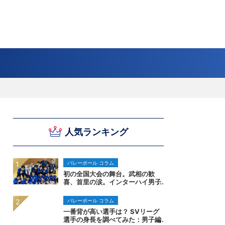
スキー
バドミントン
ピックアップ
ー
ハンドボールコラム
WE ARE SNOW JAPAN ～若きアルペンスキ
フィギュア通信
B.LEAGUEコラム
今日も今日とてプッシュ＆ルーズ
サイクルNEWS
後藤健生コラム
元トップリーガーの今
Do ya love Baseball?
ー日本代表の素顔～
アイスダ
それぞれの4年間 ～冬の一瞬に縣ける女性ア
小暮卓史が小暮卓史について語る小暮卓史の
木村浩嗣コラム
“最強ラガーマン”列伝 ～ラグビーW杯2023～
人気ランキング
スリートの肖像～
ための小暮卓史
バレーボール コラム
初の全国大会の舞台。武相の歓
喜、首里の涙。インターハイ男子
バレー
バレーボール コラム
一番背が高い選手は？ SVリーグ
選手の身長を調べてみた：男子編