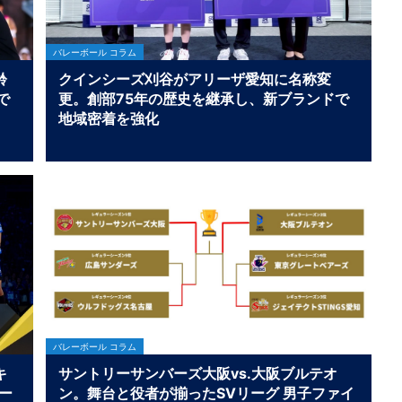
バレーボール コラム
齢
クインシーズ刈谷がアリーザ愛知に名称変
で
更。創部75年の歴史を継承し、新ブランドで
地域密着を強化
バレーボール コラム
キ
サントリーサンバーズ大阪vs.大阪ブルテオ
ー
ン。舞台と役者が揃ったSVリーグ 男子ファイ