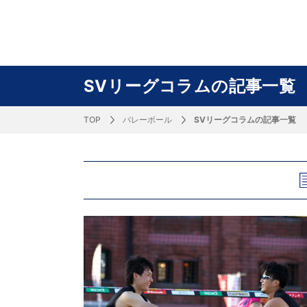
サッカー&
野球
ラグビー
ットサル
ピックアップ
スキー
バドミントン
バレーボール
サッカー&フットサル
ラグビー
野球
バスケットボール
モータースポーツ
フィギュアスケート
サイクルロードレース
SVリーグコラムの記事一覧
TOP
バレーボール
SVリーグコラムの記事一覧
J SPORTSニュース
バドミントン代表だより
SKI GRAPHIC present’sアルペンスキーコラ
町田樹のスポーツアカデミア
バスケットボールコラム
SVリーグコラム
SUPER GT
自転車雑談
サッカーニュース
村上晃一ラグビーコラム
MLBコラム
ウィンタ
バド×レポ
ブラボー
フィギュ
バスケッ
バレーボ
モーター
サイクル
粕谷秀樹のO
ラグビー
野球好き
ム
困難突破トーク
フィギュアスケートーーク
Mr.フクイのものしり長者 de WRC !
ツールに恋して～珠玉のストーリー21選～
元川悦子コラム
be rugby ～ラグビーであれ～
MLB nation
スポーツ
スケオタデイ
裏しま物
しゅ～く
プレミア
ラグビー
日本人先
Fリーグコラム
ラグビーのすゝめ
今週のプ
ラグビー
柔×コラム
「青春の挑
てきた！2