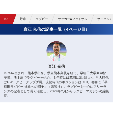
TOP
野球
ラグビー
サッカー&フットサル
サイクルロ
直江 光信の記事一覧（4ページ目）
直江 光信
1975年生まれ、熊本県出身。県立熊本高校を経て、早稲田大学商学部
卒業。熊本高でラグビーを始め、３年時には花園に出場した。早大時代
はGWラグビークラブ所属。現役時代のポジションはCTB。著書に『早
稲田ラグビー 進化への闘争』（講談社）。ラグビーを中心にフリーラ
ンスの記者として長く活動し、2024年2月からラグビーマガジンの編集
長。