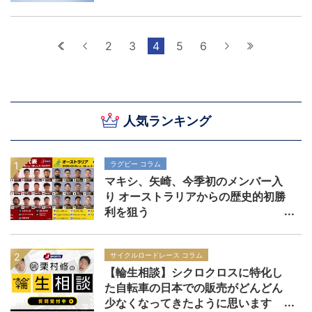
ップ2023プールB注目カードプレビ
ュー。
最初へ
前へ
2
3
4
5
6
次へ
最後へ
人気ランキング
ラグビー コラム
マキシ、矢崎、今季初のメンバー入
り オーストラリアからの歴史的初勝
利を狙う
サイクルロードレース コラム
【輪生相談】シクロクロスに特化し
た自転車の日本での販売がどんどん
少なくなってきたように思います