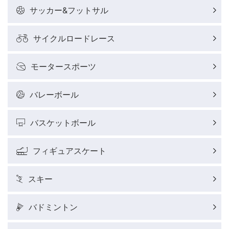
野球好きコラム
サッカー&フットサル
サイクルロードレース
サイクルロードレースレポート
モータースポーツ
フィギュアスケートレポート
バレーボール
バスケットボールレポート
バスケットボール
J SPORTSニュース
フィギュアスケート
ウィンタースポーツコラム
スキー
SUPER GT
バドミントン
バドミントン代表だより