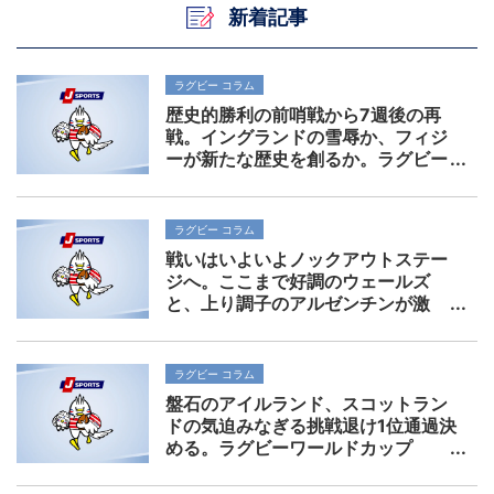
新着記事
ラグビー コラム
歴史的勝利の前哨戦から7週後の再
戦。イングランドの雪辱か、フィジ
ーが新たな歴史を創るか。ラグビー
ワールドカップ2023準々決勝展望
ラグビー コラム
戦いはいよいよノックアウトステー
ジへ。ここまで好調のウェールズ
と、上り調子のアルゼンチンが激
突。ラグビーワールドカップ2023
準々決勝展望
ラグビー コラム
盤石のアイルランド、スコットラン
ドの気迫みなぎる挑戦退け1位通過決
める。ラグビーワールドカップ
2023、プールB最終節レビュー