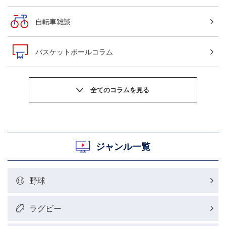
自転車雑談
バスケットボールコラム
サッカーニュース
粕谷秀樹のOWN GOAL，FINE GOAL
村上晃一ラグビーコラム
ジャンル一覧
MLBコラム
野球
ラグビーレポート
ラグビー