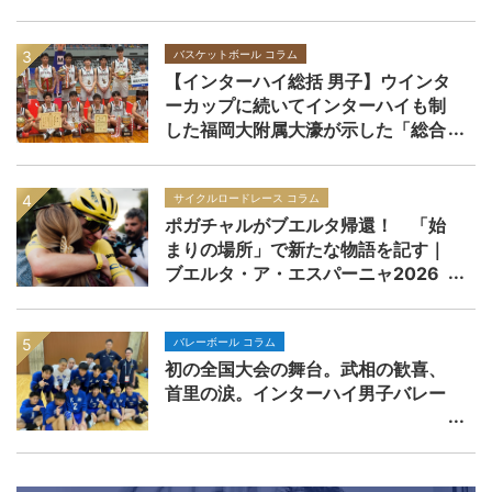
バスケットボール コラム
【インターハイ総括 男子】ウインタ
ーカップに続いてインターハイも制
した福岡大附属大濠が示した「総合
力」の価値
サイクルロードレース コラム
ポガチャルがブエルタ帰還！ 「始
まりの場所」で新たな物語を記す｜
ブエルタ・ア・エスパーニャ2026
バレーボール コラム
初の全国大会の舞台。武相の歓喜、
首里の涙。インターハイ男子バレー