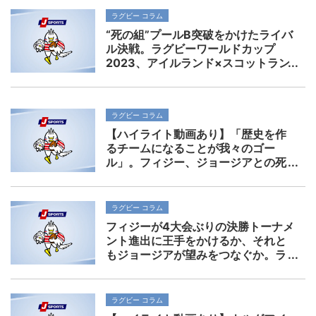
ラグビー コラム
“死の組”プールB突破をかけたライバ
ル決戦。ラグビーワールドカップ
2023、アイルランド×スコットラン
ド展望
ラグビー コラム
【ハイライト動画あり】「歴史を作
るチームになることが我々のゴー
ル」。フィジー、ジョージアとの死
闘制し決勝T進出に王手。ラグビーワ
ールドカップ2023プールCレビュー
ラグビー コラム
フィジーが4大会ぶりの決勝トーナメ
ント進出に王手をかけるか、それと
もジョージアが望みをつなぐか。ラ
グビーワールドカップ2023プールC
注目カード展望。
ラグビー コラム