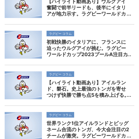
【ハイライト動画あり】ウルグアイ
奮闘で前半リードも、後半にイタリ
アが地力示す。ラグビーワールドカ
ップ2023プールAレビュー。
ラグビー コラム
初戦快勝のイタリアに、フランスに
迫ったウルグアイが挑む。ラグビー
ワールドカップ2023プールA注目カ
ード展望。
ラグビー コラム
【ハイライト動画あり】アイルラン
ド、磐石。史上最強のトンガを寄せ
つけず快勝で勝ち点5を積み上げる。
ラグビーワールドカップ2023プール
B注目カードレビュー。
ラグビー コラム
世界ランク1位アイルランドとビッグ
ネーム合流のトンガ、今大会注目の2
チームが激突。ラグビーワールドカ