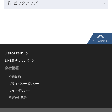
ピックアップ
粕谷秀樹のFoot！20周年ヒストリー
ウインターカップコラム
クライミングコラム
ページの先頭へ
J SPORTS ID
モータースポーツコラム
LINE連携について
会社情報
まるっとアンサー
会員規約
プライバシーポリシー
F1コラム
サイトポリシー
運営会社概要
楕円球のある光景