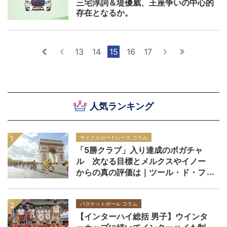
三宅淳詞＆堤優威、王座争いの中心的
存在となるか。
最初へ
前へ
13
14
15
16
17
次へ
最後へ
人気ランキング
サイクルロードレース コラム
「5勝クラブ」入り達成のポガチャ
ル 次なる目標とメルクスやイノー
からの真の評価は｜ツール・ド・フ
ランス2026
バスケットボール コラム
【インターハイ総括 男子】ウインタ