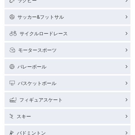
ラグビー
野球好きコラム
サッカー&フットサル
サイクルロードレース
サイクルロードレースレポート
モータースポーツ
フィギュアスケートレポート
バレーボール
バスケットボールレポート
バスケットボール
J SPORTSニュース
フィギュアスケート
ウィンタースポーツコラム
スキー
SUPER GT
バドミントン