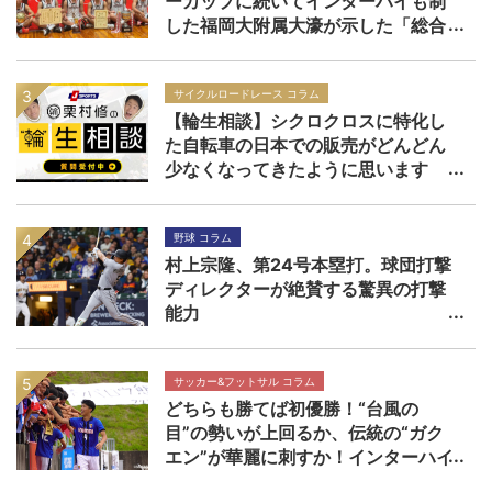
ーカップに続いてインターハイも制
した福岡大附属大濠が示した「総合
力」の価値
サイクルロードレース コラム
【輪生相談】シクロクロスに特化し
た自転車の日本での販売がどんどん
少なくなってきたように思います
野球 コラム
村上宗隆、第24号本塁打。球団打撃
ディレクターが絶賛する驚異の打撃
能力
サッカー&フットサル コラム
どちらも勝てば初優勝！“台風の
目”の勢いが上回るか、伝統の“ガク
エン”が華麗に刺すか！インターハイ
決勝 近畿大学附属高校×静岡学園高