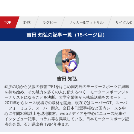
TOP
野球
ラグビー
サッカー&フットサル
サイクルロ
吉田 知弘の記事一覧（15ページ目）
吉田 知弘
幼少の頃から父親の影響でF1をはじめ国内外のモータースポーツに興味
を持ち始め、その魅力を多くの人に伝えるべく、モータースポーツジャ
ーナリストになることを決断。大学卒業後から執筆活動をスタートし、
2011年からレース現場での取材を開始。現在ではスーパーGT、スーパ
ーフォーミュラ、スーパー耐久、全日本F3選手権など国内レースを中
心に年間20戦以上を現地取材。webメディアを中心にニュース記事や
インタビュー記事、コラム等を掲載している。日本モータースポーツ記
者会会員。石川県出身 1984年生まれ