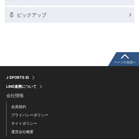
バドミントン代表だより
ピックアップ
粕谷秀樹のFoot！20周年ヒストリー
ウインターカップコラム
クライミングコラム
ページの先頭へ
J SPORTS ID
モータースポーツコラム
LINE連携について
会社情報
まるっとアンサー
会員規約
プライバシーポリシー
F1コラム
サイトポリシー
運営会社概要
楕円球のある光景