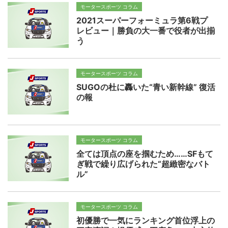
モータースポーツ コラム
2021スーパーフォーミュラ第6戦プ
レビュー｜勝負の大一番で役者が出揃
う
モータースポーツ コラム
SUGOの杜に轟いた“青い新幹線” 復活
の報
モータースポーツ コラム
全ては頂点の座を掴むため……SFもて
ぎ戦で繰り広げられた“超緻密なバト
ル”
モータースポーツ コラム
初優勝で一気にランキング首位浮上の