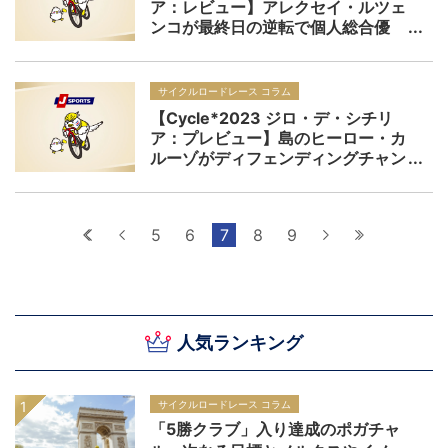
ア：レビュー】アレクセイ・ルツェ
ンコが最終日の逆転で個人総合優
勝！ フィッシャーブラックやズー
ターら日替わりヒーローもレースを
華やかに
サイクルロードレース コラム
【Cycle*2023 ジロ・デ・シチリ
ア：プレビュー】島のヒーロー・カ
ルーゾがディフェンディングチャン
ピオンとして参戦！ 総合、スプリ
ントともにワールドチーム中心の戦
いか
最初へ
前へ
5
6
7
8
9
次へ
最後へ
人気ランキング
サイクルロードレース コラム
「5勝クラブ」入り達成のポガチャ