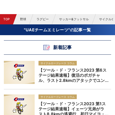
TOP
野球
ラグビー
サッカー&フットサル
サイクルロ
"UAEチームエミレーツ"の記事一覧
新着記事
サイクルロードレース コラム
【ツール・ド・フランス2023 第6ス
テージ結果速報】復活のポガチャ
ル、ラスト2.8kmのアタックでユン
ボの思惑を粉砕し総合タイム差を25
秒まで詰める区間優勝、マイヨ・ジ
ョーヌはヴィンゲゴーへ
サイクルロードレース コラム
【ツール・ド・フランス2023 第1ス
テージ結果速報】イェーツ兄弟がラ
スト8.8kmの逃避行、初日マイヨ・