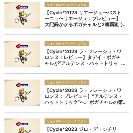
サイクルロードレース コラム
【Cycle*2023 リエージュ〜バスト
ーニュ〜リエージュ：プレビュー】
大記録かかるポガチャルと2連覇狙う
レムコ、両者の間隙縫ってジャイア
ントキリングも！？ 春のクラシッ
クのオーラスは歴史的大一番
サイクルロードレース コラム
【Cycle*2023 ラ・フレーシュ・ワ
ロンヌ：レビュー】タデイ・ポガチ
ャルが“アルデンヌ・ハットトリッ
ク”に王手！ ユイの壁初征服も勝利
に飽き足らず「今日勝ってもまだま
だ終わりではない」
サイクルロードレース コラム
【Cycle*2023 ラ・フレーシュ・ワ
ロンヌ：プレビュー】“アルデンヌ・
ハットトリック”へ、ポガチャルの第
2関門 ピドコックやヒーリーらも虎
視眈々、最大勾配26％の激坂は誰に
味方するか！
サイクルロードレース コラム
【Cycle*2023 ジロ・デ・シチリ