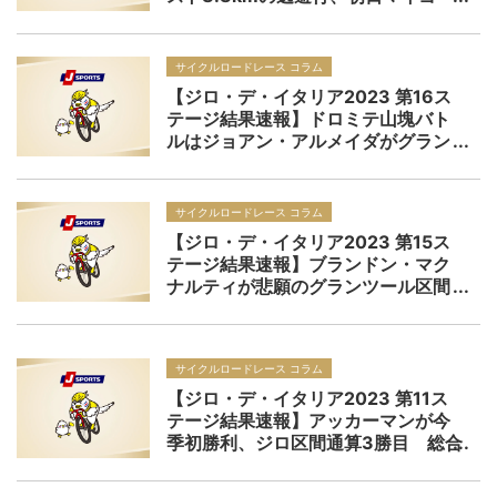
ジョーヌはグランツール初区間優勝
の弟アダム
サイクルロードレース コラム
【ジロ・デ・イタリア2023 第16ス
テージ結果速報】ドロミテ山塊バト
ルはジョアン・アルメイダがグラン
ツール区間初優勝！ゲラント・トー
マスが総合首位へ返り咲き
サイクルロードレース コラム
【ジロ・デ・イタリア2023 第15ス
テージ結果速報】ブランドン・マク
ナルティが悲願のグランツール区間
初優勝！総合争いは三週目の山岳バ
トルへ持ち越し
サイクルロードレース コラム
【ジロ・デ・イタリア2023 第11ス
テージ結果速報】アッカーマンが今
季初勝利、ジロ区間通算3勝目 総合
3位ゲイガンハートが落車で離脱、リ
アイアはすでに36人