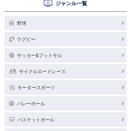
村上晃一ラグビーコラム
ジャンル一覧
MLBコラム
野球
ラグビーレポート
ラグビー
野球好きコラム
サッカー&フットサル
サイクルロードレース
サイクルロードレースレポート
モータースポーツ
フィギュアスケートレポート
バレーボール
バスケットボールレポート
バスケットボール
J SPORTSニュース