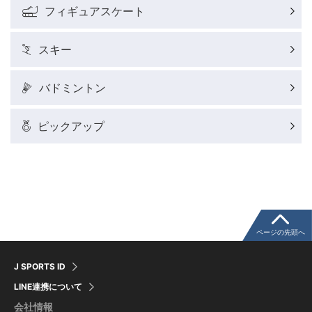
フィギュアスケート
ウィンタースポーツコラム
スキー
SUPER GT
バドミントン
バドミントン代表だより
ピックアップ
粕谷秀樹のFoot！20周年ヒストリー
ウインターカップコラム
クライミングコラム
ページの先頭へ
J SPORTS ID
モータースポーツコラム
LINE連携について
会社情報