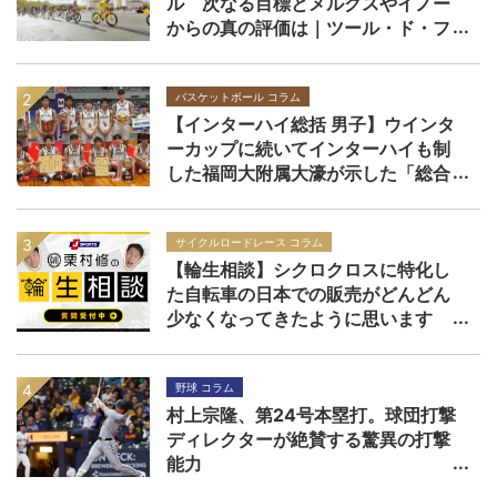
ル 次なる目標とメルクスやイノー
からの真の評価は｜ツール・ド・フ
ランス2026
バスケットボール コラム
【インターハイ総括 男子】ウインタ
ーカップに続いてインターハイも制
した福岡大附属大濠が示した「総合
力」の価値
サイクルロードレース コラム
【輪生相談】シクロクロスに特化し
た自転車の日本での販売がどんどん
少なくなってきたように思います
野球 コラム
村上宗隆、第24号本塁打。球団打撃
ディレクターが絶賛する驚異の打撃
能力