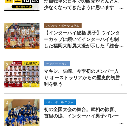
た自転車の日本での販売がどんどん
少なくなってきたように思います
バスケットボール コラム
【インターハイ総括 男子】ウインタ
ーカップに続いてインターハイも制
した福岡大附属大濠が示した「総合
力」の価値
ラグビー コラム
マキシ、矢崎、今季初のメンバー入
り オーストラリアからの歴史的初勝
利を狙う
バレーボール コラム
初の全国大会の舞台。武相の歓喜、
首里の涙。インターハイ男子バレー