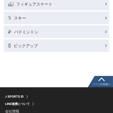
フィギュアスケート
ウィンタースポーツコラム
スキー
SUPER GT
バドミントン
バドミントン代表だより
ピックアップ
粕谷秀樹のFoot！20周年ヒストリー
ウインターカップコラム
クライミングコラム
ページの先頭へ
J SPORTS ID
モータースポーツコラム
LINE連携について
会社情報