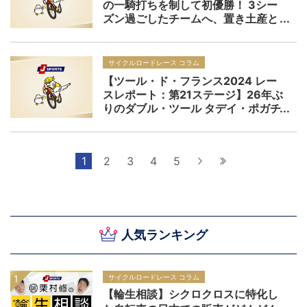
の一騎打ちを制して初優勝！ 3シー
ズン過ごしたチームへ、置き土産と
するバスクタイトル【Cycle*2024
クラシカ・サンセバスティアン：レ
ビュー】
サイクルロードレース コラム
【ツール・ド・フランス2024 レー
スレポート：第21ステージ】26年ぶ
りのダブル・ツール タデイ・ポガチ
ャルがステージ優勝締めで3度目のツ
ール制覇！「自転車競技の歴史にお
いても最高の時代。全力で楽しまな
1
2
3
4
5
次へ
最後へ
くちゃ！ そして次の目標は…」
人気ランキング
サイクルロードレース コラム
【輪生相談】シクロクロスに特化し