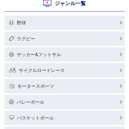
村上晃一ラグビーコラム
ジャンル一覧
MLBコラム
野球
ラグビーレポート
ラグビー
野球好きコラム
サッカー&フットサル
サイクルロードレース
サイクルロードレースレポート
モータースポーツ
フィギュアスケートレポート
バレーボール
バスケットボールレポート
バスケットボール
J SPORTSニュース