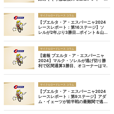
【Cycle*2024 イル・ロンバルディ
ア：プレビュー】
サイクルロードレース コラム
【ブエルタ・ア・エスパーニャ2024
レースレポート：第16ステージ】ソ
レルが2年ぶり3勝目…ポイント＆山
岳賞トップのファンアールトが負傷
リタイア
サイクルロードレース コラム
【速報 ブエルタ・ア・エスパーニャ
2024】マルク・ソレルが逃げ切り勝
利で区間通算3勝目、オコーナーはマ
イヨ・ロホを5秒差でキープ／第16ス
テージ
サイクルロードレース コラム
【ブエルタ・ア・エスパーニャ2024
レースレポート：第9ステージ】アダ
ム・イェーツが前半戦の最難関で逃
げ切り優勝…カラパスが総合3位に急
浮上