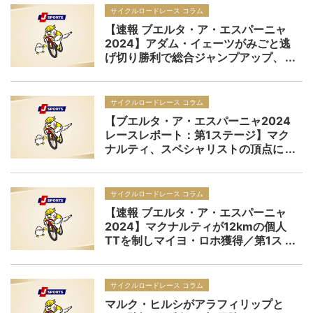
サイクルロードレース コラム
【速報 ブエルタ・ア・エスパーニャ
2024】アダム・イェーツがみごと逃
げ切り勝利で総合ジャンプアップ、
カラパスも大成功／第9ステージ
サイクルロードレース コラム
【ブエルタ・ア・エスパーニャ2024
レースレポート：第1ステージ】マク
ナルティ、スペシャリストの頂点に
立つ。「なにかクレイジーなことが
起こった」総合勢はログリッチが負
傷からの復帰をアピール
サイクルロードレース コラム
【速報 ブエルタ・ア・エスパーニャ
2024】マクナルティが12kmの個人
TTを制しマイヨ・ロホ獲得／第1ス
テージ
サイクルロードレース コラム
マルク・ヒルシがアラフィリップと