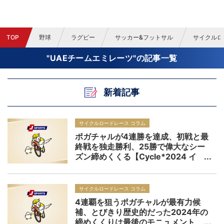
TOP
野球
ラグビー
サッカー&フットサル
サイクルロ
"UAEチームエミレーツ"の記事一覧
新着記事
サイクルロードレース コラム
ポガチャルが4連勝を達成、初戦と最
終戦を独走勝利、25勝で偉大なシー
ズン締めくくる【Cycle*2024 イ
ル・ロンバルディア：レビュー】
サイクルロードレース コラム
4連覇を狙うポガチャルが最有力候
補、とびきり歴史的だった2024年の
締めくくりは最後のモニュメント