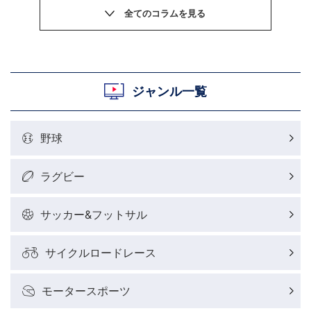
サッカーニュース
粕谷秀樹のOWN GOAL，FINE GOAL
村上晃一ラグビーコラム
ジャンル一覧
MLBコラム
野球
ラグビーレポート
ラグビー
野球好きコラム
サッカー&フットサル
サイクルロードレース
サイクルロードレースレポート
モータースポーツ
フィギュアスケートレポート