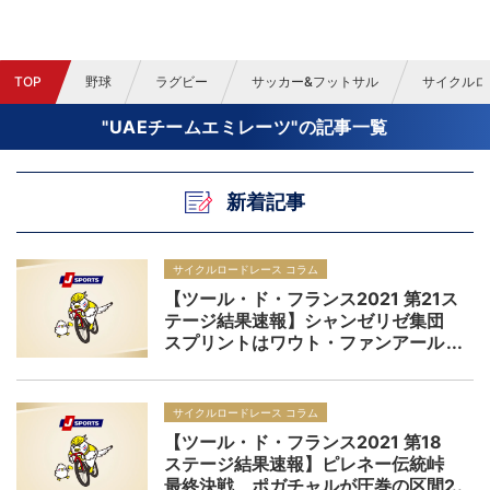
TOP
野球
ラグビー
サッカー&フットサル
サイクルロ
"UAEチームエミレーツ"の記事一覧
新着記事
サイクルロードレース コラム
【ツール・ド・フランス2021 第21ス
テージ結果速報】シャンゼリゼ集団
スプリントはワウト・ファンアール
ト、総合優勝はタデイ・ポガチャル
が大会2連覇
サイクルロードレース コラム
【ツール・ド・フランス2021 第18
ステージ結果速報】ピレネー伝統峠
最終決戦、ポガチャルが圧巻の区間2