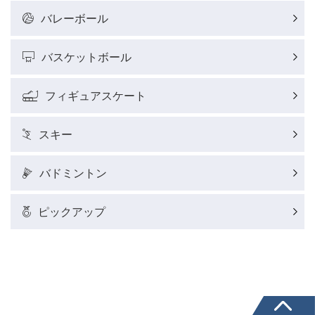
バレーボール
バスケットボールレポート
バスケットボール
J SPORTSニュース
フィギュアスケート
ウィンタースポーツコラム
スキー
SUPER GT
バドミントン
バドミントン代表だより
ピックアップ
粕谷秀樹のFoot！20周年ヒストリー
ウインターカップコラム