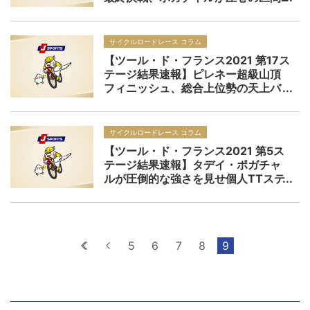
連勝！山岳賞も首位へ！
サイクルロードレース コラム
【ツール・ド・フランス2021 第17ス
テージ結果速報】ピレネー超級山頂
フィニッシュ、総合上位勢の天上バ
トルはポガチャルに軍配
サイクルロードレース コラム
【ツール・ド・フランス2021 第5ス
テージ結果速報】タデイ・ポガチャ
ルが圧倒的な強さを見せ個人TTステ
ージ優勝、ファンデルプールは総合
首位をキープ
最初へ
前へ
5
6
7
8
9