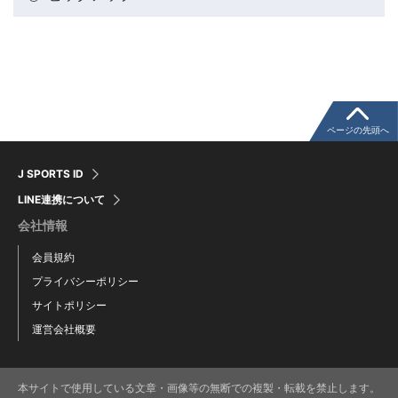
粕谷秀樹のFoot！20周年ヒストリー
ウインターカップコラム
クライミングコラム
ページの先頭へ
J SPORTS ID
モータースポーツコラム
LINE連携について
会社情報
まるっとアンサー
会員規約
プライバシーポリシー
F1コラム
サイトポリシー
運営会社概要
楕円球のある光景
本サイトで使用している文章・画像等の無断での複製・転載を禁止します。