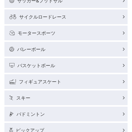
サッカー&フットサル
サイクルロードレース
サイクルロードレースレポート
モータースポーツ
フィギュアスケートレポート
バレーボール
バスケットボールレポート
バスケットボール
J SPORTSニュース
フィギュアスケート
ウィンタースポーツコラム
スキー
SUPER GT
バドミントン
バドミントン代表だより
ピックアップ