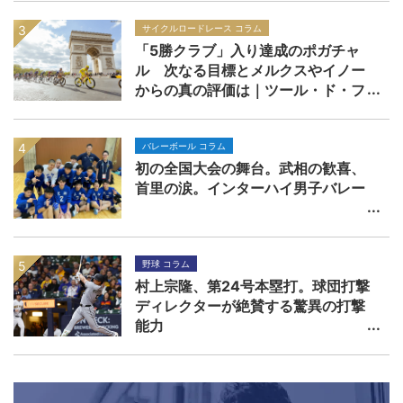
サイクルロードレース コラム
「5勝クラブ」入り達成のポガチャ
ル 次なる目標とメルクスやイノー
からの真の評価は｜ツール・ド・フ
ランス2026
バレーボール コラム
初の全国大会の舞台。武相の歓喜、
首里の涙。インターハイ男子バレー
野球 コラム
村上宗隆、第24号本塁打。球団打撃
ディレクターが絶賛する驚異の打撃
能力