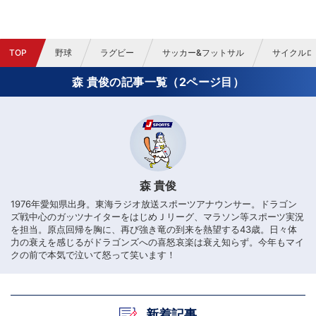
TOP
野球
ラグビー
サッカー&フットサル
サイクルロ
森 貴俊の記事一覧（2ページ目）
森 貴俊
1976年愛知県出身。東海ラジオ放送スポーツアナウンサー。ドラゴン
ズ戦中心のガッツナイターをはじめＪリーグ、マラソン等スポーツ実況
を担当。原点回帰を胸に、再び強き竜の到来を熱望する43歳。日々体
力の衰えを感じるがドラゴンズへの喜怒哀楽は衰え知らず。今年もマイ
クの前で本気で泣いて怒って笑います！
新着記事