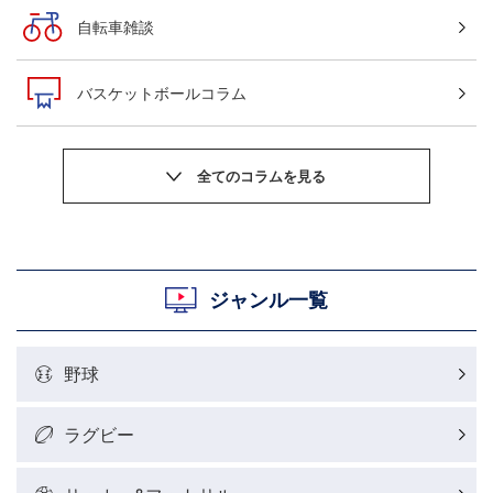
自転車雑談
バスケットボールコラム
サッカーニュース
粕谷秀樹のOWN GOAL，FINE GOAL
村上晃一ラグビーコラム
ジャンル一覧
MLBコラム
野球
ラグビーレポート
ラグビー
野球好きコラム