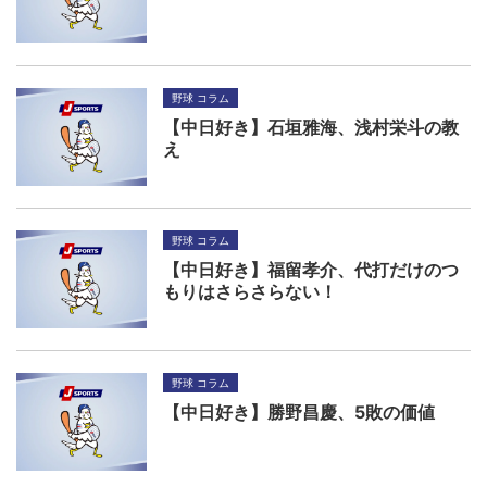
野球 コラム
【中日好き】石垣雅海、浅村栄斗の教
え
野球 コラム
【中日好き】福留孝介、代打だけのつ
もりはさらさらない！
野球 コラム
【中日好き】勝野昌慶、5敗の価値