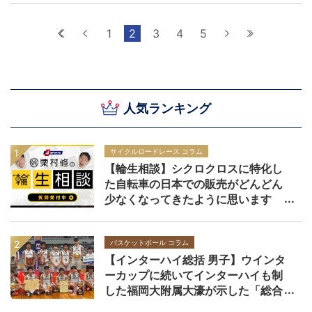
最初へ
前へ
1
2
3
4
5
次へ
最後へ
人気ランキング
サイクルロードレース コラム
【輪生相談】シクロクロスに特化し
た自転車の日本での販売がどんどん
少なくなってきたように思います
バスケットボール コラム
【インターハイ総括 男子】ウインタ
ーカップに続いてインターハイも制
した福岡大附属大濠が示した「総合
力」の価値