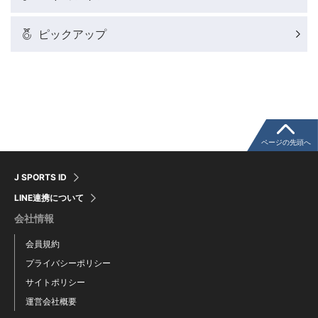
バドミントン代表だより
ピックアップ
粕谷秀樹のFoot！20周年ヒストリー
ウインターカップコラム
クライミングコラム
ページの先頭へ
J SPORTS ID
モータースポーツコラム
LINE連携について
会社情報
まるっとアンサー
会員規約
プライバシーポリシー
F1コラム
サイトポリシー
運営会社概要
楕円球のある光景