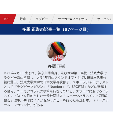
TOP
野球
ラグビー
サッカー&フットサル
サイクルロ
多羅 正崇の記事一覧（67ページ目）
多羅 正崇
1980年2月1日生まれ、神奈川県出身。法政大学第二高校、法政大学で
ラグビー部に所属し、大学1年時にスタンドオフとしてU19日本代表候
補に選出。法政大学大学院日本文学専攻修了。スポーツジャーナリスト
として『ラグビーマガジン』『Number』『J SPORTS』などに寄稿す
る傍ら、ユーモアコラムの執筆も行なっている。スポーツにおけるハラ
スメント防止を目的とした一般社団法人「スポーツハラスメントZERO
協会」理事。共著に『子どもがラグビーを始めたら読む本』（ベースボ
ール・マガジン社）がある