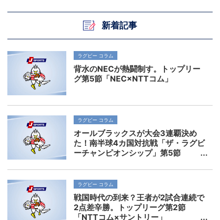
新着記事
ラグビー コラム
背水のNECが熱闘制す。トップリー
グ第5節「NEC×NTTコム」
ラグビー コラム
オールブラックスが大会3連覇決め
た！南半球4カ国対抗戦「ザ・ラグビ
ーチャンピオンシップ」第5節
ラグビー コラム
戦国時代の到来？王者が2試合連続で
2点差辛勝。トップリーグ第2節
「NTTコム×サントリー」