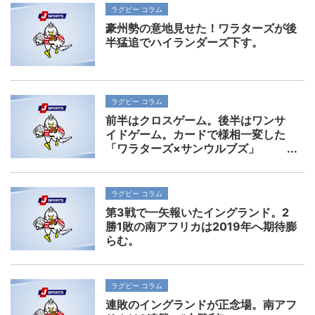
ラグビー コラム
豪州勢の意地見せた！ワラターズが後
半猛追でハイランダーズ下す。
ラグビー コラム
前半はクロスゲーム。後半はワンサ
イドゲーム。カードで様相一変した
「ワラターズ×サンウルブズ」
ラグビー コラム
第3戦で一矢報いたイングランド。2
勝1敗の南アフリカは2019年へ期待膨
らむ。
ラグビー コラム
連敗のイングランドが正念場。南アフ