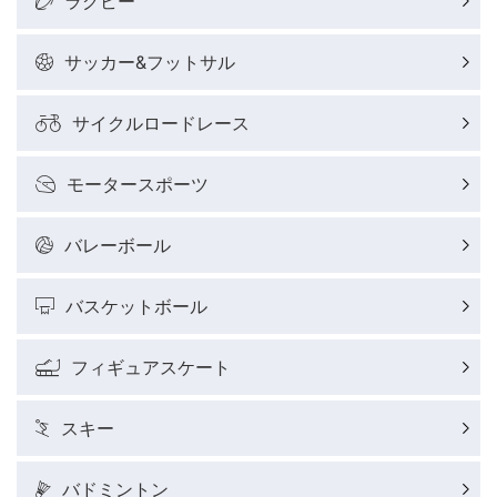
ラグビー
野球好きコラム
サッカー&フットサル
サイクルロードレース
サイクルロードレースレポート
モータースポーツ
フィギュアスケートレポート
バレーボール
バスケットボールレポート
バスケットボール
J SPORTSニュース
フィギュアスケート
ウィンタースポーツコラム
スキー
SUPER GT
バドミントン