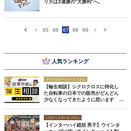
リカは3連勝の“大勝利”へ。
最初へ
前へ
65
66
67
68
69
次へ
最後へ
人気ランキング
サイクルロードレース コラム
【輪生相談】シクロクロスに特化し
た自転車の日本での販売がどんどん
少なくなってきたように思います
バスケットボール コラム
【インターハイ総括 男子】ウインタ