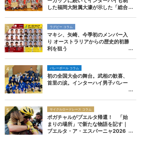
ーカップに続いてインターハイも制
した福岡大附属大濠が示した「総合
力」の価値
ラグビー コラム
マキシ、矢崎、今季初のメンバー入
り オーストラリアからの歴史的初勝
利を狙う
バレーボール コラム
初の全国大会の舞台。武相の歓喜、
首里の涙。インターハイ男子バレー
サイクルロードレース コラム
ポガチャルがブエルタ帰還！ 「始
まりの場所」で新たな物語を記す｜
ブエルタ・ア・エスパーニャ2026