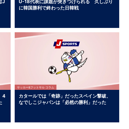
はJ
U-18代表に課題が突きつけられる 久しぶり
に韓国勝利で終わった日韓戦
サッカー&フットサル コラム
、4
カタールでは「奇跡」だったスペイン撃破、
た
なでしこジャパンは「必然の勝利」だった