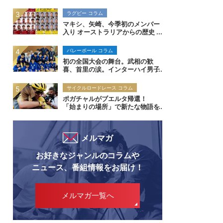
イも制した福岡大附属大濠が示し
た「総合力」の価値
ラグビー コラム
マキシ、矢崎、今季初のメンバー
入り オーストラリアからの歴史
的初勝利を狙う
バレーボール コラム
初の全国大会の舞台。武相の歓
喜、首里の涙。インターハイ男子
バレー
サイクルロードレース コラム
ポガチャルがブエルタ帰還！
「始まりの場所」で新たな物語を
記す｜ブエルタ・ア・エスパーニ
ャ2026
メルマガ
お好きなジャンルのコラムや
ニュース、番組情報をお届け！
メルマガ一覧へ