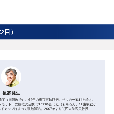
フ
サイクルロー
モータースポ
バスケットボ
フィギュアス
バレーボール
ドレース
ーツ
ール
ケート
ジ目）
ースポーツコラム
！！モーグル
アスケートレポート
トボールレポート
ールコラム
スポーツコラム
ロードレースレポート
WN GOAL，FINE GOAL
レポート
コラム
クライミングコラム
鳥人たちの賛歌 W杯スキージャンプ
小塚崇彦のフィギュアスケートラボ
ウインターカップコラム
まるっとアンサー
F1コラム
ツール・ド・フランス
粕谷秀樹のFoot！20周年ヒストリ
楕円球のある光景
MLBを観に行こう！
レポート
ズ J SPORTS出張所
語
り～むら
リーグコラム
ニュース
発投手プレビュー
J SPORTSプロデューサーコラム
木戸先生直伝！今からでも間に合う
SUPER GT あの瞬間
輪生相談
土屋雅史コラム
ラグビーW杯2023出場国紹介
ンス観戦講座
レミアムゴール
愛好日記
戦者」4年に1度のシーズンがやっ
017-2018ウインタースポーツ編
後藤 健生
程修了（国際政治）。64年の東京五輪以来、サッカー観戦を続け、
モットーに観戦試合数は3700を超えた（もちろん、CL生観戦が
ルドカップはすべて現地観戦。2007年より関西大学客員教授