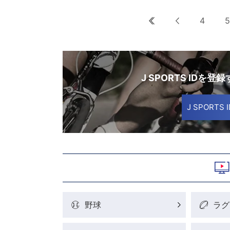
最初へ
前へ
4
5
J SPORTS IDを登
J SPORT
野球
ラグ