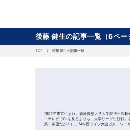
サッカー&
野球
ラグビー
ットサル
ピックアップ
スキー
バドミントン
バレーボール
サッカー&フットサル
ラグビー
野球
バスケットボール
モータースポーツ
フィギュアスケート
サイクルロードレース
後藤 健生の記事一覧（6ペー
TOP
後藤 健生の記事一覧
J SPORTSニュース
バドミントン代表だより
SKI GRAPHIC present’sアルペンスキーコラ
町田樹のスポーツアカデミア
バスケットボールコラム
SVリーグコラム
SUPER GT
自転車雑談
サッカーニュース
村上晃一ラグビーコラム
MLBコラム
ウィンタ
バド×レポ
ブラボー
フィギュ
バスケッ
バレーボ
モーター
サイクル
粕谷秀樹のO
ラグビー
野球好き
ム
困難突破トーク
フィギュアスケートーーク
Mr.フクイのものしり長者 de WRC !
ツールに恋して～珠玉のストーリー21選～
元川悦子コラム
be rugby ～ラグビーであれ～
MLB nation
スポーツ
スケオタデイ
裏しま物
しゅ～く
プレミア
ラグビー
日本人先
Fリーグコラム
ラグビーのすゝめ
今週のプ
ラグビー
柔×コラム
「青春の挑
てきた！2
1952年東京生まれ。慶應義塾大学大学院博士課
「テレビでCLを見るよりも、大学リーグ生観戦」を
第一希望だが！）。74年西ドイツ大会以来、ワー