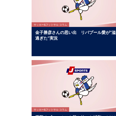
サッカー&フットサル コラム
金子勝彦さんの思い出 リバプール愛が“溢
過ぎた”実況
サッカー&フットサル コラム