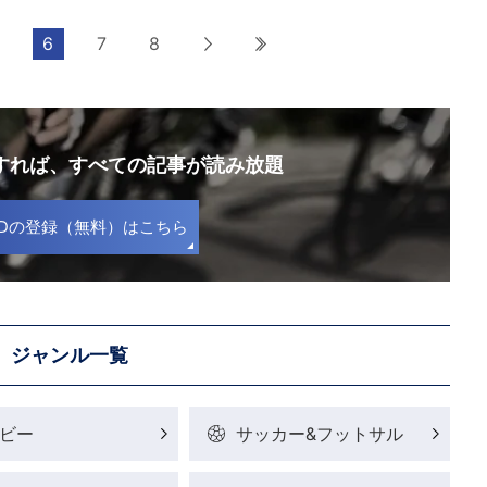
6
7
8
次へ
最後へ
録すれば、
すべての記事が読み放題
S IDの登録（無料）はこちら
ジャンル一覧
ビー
サッカー&フットサル