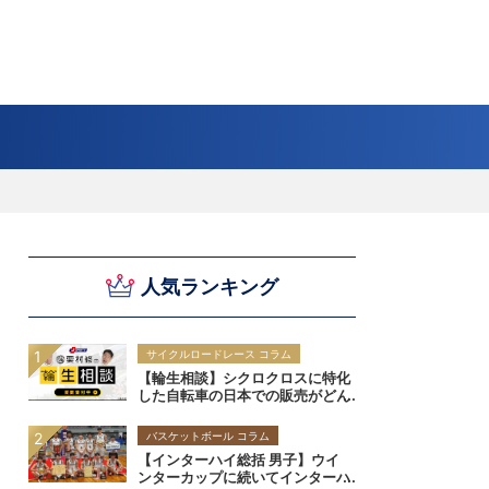
スキー
バドミントン
ピックアップ
ー
ハンドボールコラム
WE ARE SNOW JAPAN ～若きアルペンスキ
フィギュア通信
B.LEAGUEコラム
今日も今日とてプッシュ＆ルーズ
サイクルNEWS
後藤健生コラム
元トップリーガーの今
Do ya love Baseball?
ー日本代表の素顔～
アイスダ
それぞれの4年間 ～冬の一瞬に縣ける女性ア
小暮卓史が小暮卓史について語る小暮卓史の
木村浩嗣コラム
“最強ラガーマン”列伝 ～ラグビーW杯2023～
人気ランキング
スリートの肖像～
ための小暮卓史
サイクルロードレース コラム
【輪生相談】シクロクロスに特化
した自転車の日本での販売がどん
どん少なくなってきたように思い
ます
バスケットボール コラム
【インターハイ総括 男子】ウイ
ンターカップに続いてインターハ