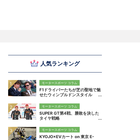
スキー
バドミントン
ピックアップ
人気ランキング
ー
ハンドボールコラム
WE ARE SNOW JAPAN ～若きアルペンスキ
フィギュア通信
B.LEAGUEコラム
今日も今日とてプッシュ＆ルーズ
サイクルNEWS
後藤健生コラム
元トップリーガーの今
Do ya love Baseball?
ー日本代表の素顔～
アイスダ
それぞれの4年間 ～冬の一瞬に縣ける女性ア
小暮卓史が小暮卓史について語る小暮卓史の
木村浩嗣コラム
“最強ラガーマン”列伝 ～ラグビーW杯2023～
スリートの肖像～
ための小暮卓史
モータースポーツ コラム
F1ドライバーたちが芝の聖地で魅
せたウィンブルドンスタイル
モータースポーツ コラム
SUPER GT第4戦、勝敗を決した
タイヤ戦略
モータースポーツ コラム
KYOJO×EVカート on 東京 E-