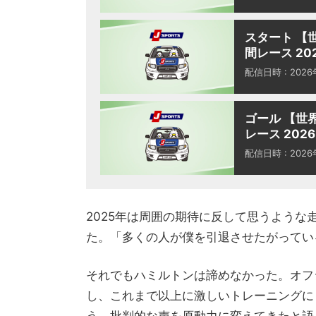
スタート 【
間レース 20
配信日時 : 202
ゴール 【世
レース 2026
配信日時 : 202
2025年は周囲の期待に反して思うよう
た。「多くの人が僕を引退させたがってい
それでもハミルトンは諦めなかった。オフ
し、これまで以上に激しいトレーニングに
う。批判的な声を原動力に変えてきたと語る一