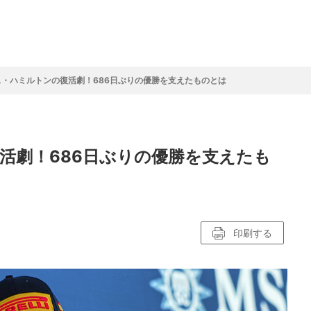
フ
サイクルロー
モータースポ
バスケットボ
フィギュアス
バレーボール
ドレース
ーツ
ール
ケート
ス・ハミルトンの復活劇！686日ぶりの優勝を支えたものとは
ースポーツコラム
！！モーグル
アスケートレポート
トボールレポート
ールコラム
スポーツコラム
ロードレースレポート
WN GOAL，FINE GOAL
レポート
コラム
クライミングコラム
鳥人たちの賛歌 W杯スキージャンプ
小塚崇彦のフィギュアスケートラボ
ウインターカップコラム
まるっとアンサー
F1コラム
ツール・ド・フランス
粕谷秀樹のFoot！20周年ヒストリ
楕円球のある光景
MLBを観に行こう！
活劇！686日ぶりの優勝を支えたも
レポート
ズ J SPORTS出張所
語
り～むら
リーグコラム
ニュース
発投手プレビュー
J SPORTSプロデューサーコラム
木戸先生直伝！今からでも間に合う
SUPER GT あの瞬間
輪生相談
土屋雅史コラム
ラグビーW杯2023出場国紹介
ンス観戦講座
レミアムゴール
愛好日記
戦者」4年に1度のシーズンがやっ
017-2018ウインタースポーツ編
印刷する