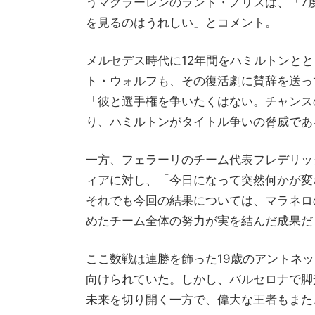
うマクラーレンのランド・ノリスは、「7
を見るのはうれしい」とコメント。
メルセデス時代に12年間をハミルトンと
ト・ウォルフも、その復活劇に賛辞を送っている
「彼と選手権を争いたくはない。チャンス
り、ハミルトンがタイトル争いの脅威であ
一方、フェラーリのチーム代表フレデリック・
ィアに対し、「今日になって突然何かが変
それでも今回の結果については、マラネロ
めたチーム全体の努力が実を結んだ成果だ
ここ数戦は連勝を飾った19歳のアントネ
向けられていた。しかし、バルセロナで脚
未来を切り開く一方で、偉大な王者もまた