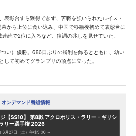
、表彰台すら獲得できず、苦戦を強いられたルイス・
は開幕から上位に食い込み、中国で移籍後初めて表彰台に
戦連続で2位に入るなど、復調の兆しを見せていた。
でついに優勝。686日ぶりの勝利を飾るとともに、幼い
として初めてグランプリの頂点に立った。
TS オンデマンド番組情報
ジ【SS10】 第8戦 アクロポリス・ラリー・ギリシ
ラリー選手権 2026
6年6月27日（土）午後5:00 ～