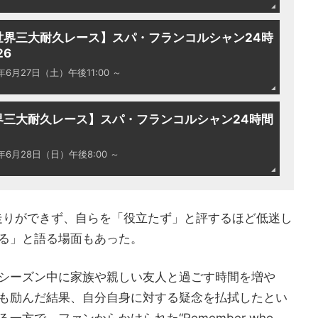
世界三大耐久レース】スパ・フランコルシャン24時
26
6年6月27日（土）午後11:00 ～
界三大耐久レース】スパ・フランコルシャン24時間
6年6月28日（日）午後8:00 ～
な走りができず、自らを「役立たず」と評するほど低迷し
る」と語る場面もあった。
シーズン中に家族や親しい友人と過ごす時間を増や
も励んだ結果、自分自身に対する疑念を払拭したとい
方で、ファンからかけられた“Remember who