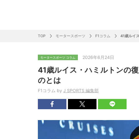
サッカー&
野球
ラグビー
ットサル
ピックアップ
スキー
バドミントン
バレーボール
サッカー&フットサル
ラグビー
野球
バスケットボール
モータースポーツ
フィギュアスケート
サイクルロードレース
TOP
モータースポーツ
F1コラム
41歳ルイ
2026年6月24日
モータースポーツ コラム
J SPORTSニュース
バドミントン代表だより
SKI GRAPHIC present’sアルペンスキーコラ
町田樹のスポーツアカデミア
バスケットボールコラム
SVリーグコラム
SUPER GT
自転車雑談
サッカーニュース
村上晃一ラグビーコラム
MLBコラム
ウィンタ
バド×レポ
ブラボー
フィギュ
バスケッ
バレーボ
モーター
サイクル
粕谷秀樹のO
ラグビー
野球好き
41歳ルイス・ハミルトンの復
ム
困難突破トーク
フィギュアスケートーーク
Mr.フクイのものしり長者 de WRC !
ツールに恋して～珠玉のストーリー21選～
元川悦子コラム
be rugby ～ラグビーであれ～
MLB nation
スポーツ
スケオタデイ
裏しま物
しゅ～く
プレミア
ラグビー
日本人先
のとは
Fリーグコラム
ラグビーのすゝめ
今週のプ
ラグビー
F1コラム by
J SPORTS 編集部
柔×コラム
「青春の挑
てきた！2