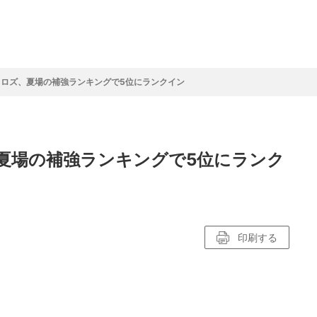
フ
サイクルロー
モータースポ
バスケットボ
フィギュアス
バレーボール
ドレース
ーツ
ール
ケート
ロズ、夏場の補強ランキングで5位にランクイン
ースポーツコラム
！！モーグル
アスケートレポート
トボールレポート
ールコラム
スポーツコラム
ロードレースレポート
WN GOAL，FINE GOAL
レポート
コラム
クライミングコラム
鳥人たちの賛歌 W杯スキージャンプ
小塚崇彦のフィギュアスケートラボ
ウインターカップコラム
まるっとアンサー
F1コラム
ツール・ド・フランス
粕谷秀樹のFoot！20周年ヒストリ
楕円球のある光景
MLBを観に行こう！
夏場の補強ランキングで5位にランク
レポート
ズ J SPORTS出張所
語
り～むら
リーグコラム
ニュース
発投手プレビュー
J SPORTSプロデューサーコラム
木戸先生直伝！今からでも間に合う
SUPER GT あの瞬間
輪生相談
土屋雅史コラム
ラグビーW杯2023出場国紹介
ンス観戦講座
レミアムゴール
愛好日記
戦者」4年に1度のシーズンがやっ
017-2018ウインタースポーツ編
印刷する