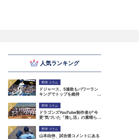
スキー
バドミントン
ピックアップ
人気ランキング
ー
ハンドボールコラム
WE ARE SNOW JAPAN ～若きアルペンスキ
フィギュア通信
B.LEAGUEコラム
今日も今日とてプッシュ＆ルーズ
サイクルNEWS
後藤健生コラム
元トップリーガーの今
Do ya love Baseball?
ー日本代表の素顔～
アイスダ
それぞれの4年間 ～冬の一瞬に縣ける女性ア
小暮卓史が小暮卓史について語る小暮卓史の
木村浩嗣コラム
“最強ラガーマン”列伝 ～ラグビーW杯2023～
スリートの肖像～
ための小暮卓史
野球 コラム
ドジャース、5連敗もパワーラン
キングでトップを維持
野球 コラム
ドラゴンズYouTube制作者が“今
更”気づいた「推し活」の素晴ら
しさ。小笠原慎之介からジンバブ
エまで
野球 コラム
山本由伸、試合後コメントにある