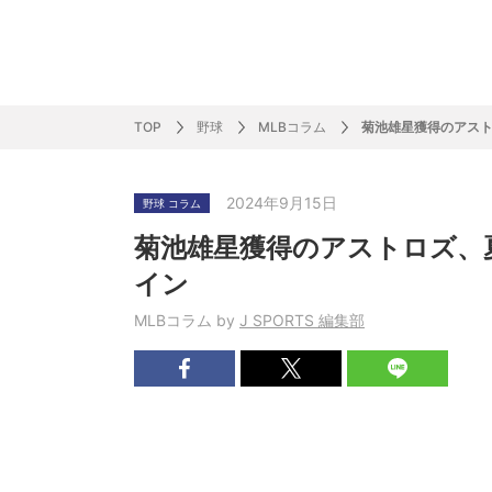
サッカー&
野球
ラグビー
ットサル
ピックアップ
スキー
バドミントン
バレーボール
サッカー&フットサル
ラグビー
野球
バスケットボール
モータースポーツ
フィギュアスケート
サイクルロードレース
TOP
野球
MLBコラム
菊池雄星獲得のアスト
2024年9月15日
野球 コラム
J SPORTSニュース
バドミントン代表だより
SKI GRAPHIC present’sアルペンスキーコラ
町田樹のスポーツアカデミア
バスケットボールコラム
SVリーグコラム
SUPER GT
自転車雑談
サッカーニュース
村上晃一ラグビーコラム
MLBコラム
ウィンタ
バド×レポ
ブラボー
フィギュ
バスケッ
バレーボ
モーター
サイクル
粕谷秀樹のO
ラグビー
野球好き
菊池雄星獲得のアストロズ、
ム
困難突破トーク
フィギュアスケートーーク
Mr.フクイのものしり長者 de WRC !
ツールに恋して～珠玉のストーリー21選～
元川悦子コラム
be rugby ～ラグビーであれ～
MLB nation
スポーツ
スケオタデイ
裏しま物
しゅ～く
プレミア
ラグビー
日本人先
イン
Fリーグコラム
ラグビーのすゝめ
今週のプ
ラグビー
MLBコラム by
J SPORTS 編集部
柔×コラム
「青春の挑
てきた！2