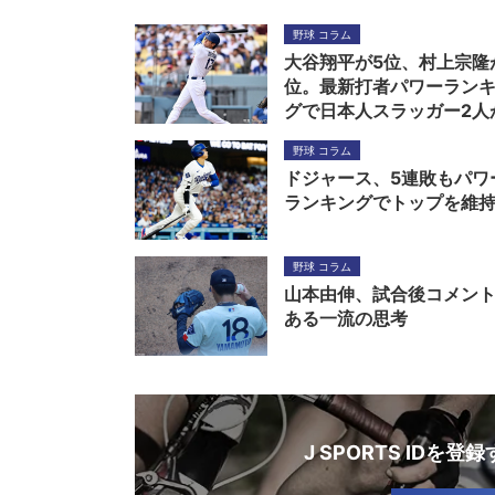
野球 コラム
大谷翔平が5位、村上宗隆
位。最新打者パワーラン
グで日本人スラッガー2人
トップ10入り
野球 コラム
ドジャース、5連敗もパワ
ランキングでトップを維
野球 コラム
山本由伸、試合後コメン
ある一流の思考
J SPORTS IDを登