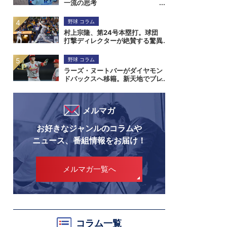
一流の思考
野球 コラム
村上宗隆、第24号本塁打。球団
打撃ディレクターが絶賛する驚異
の打撃能力
野球 コラム
ラーズ・ヌートバーがダイヤモン
ドバックスへ移籍。新天地でブレ
イクなるか
メルマガ
お好きなジャンルのコラムや
ニュース、番組情報をお届け！
メルマガ一覧へ
コラム一覧