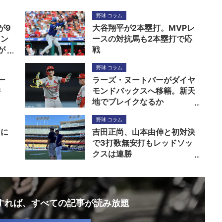
野球 コラム
が9
大谷翔平が2本塁打。MVPレ
キン
ースの対抗馬も2本塁打で応
が
戦
野球 コラム
ー
ラーズ・ヌートバーがダイヤ
持
モンドバックスへ移籍。新天
地でブレイクなるか
野球 コラム
トに
吉田正尚、山本由伸と初対決
で3打数無安打もレッドソッ
クスは連勝
録すれば、
すべての記事が読み放題