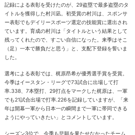
記録による表彰を受けたのが、29盗塁で最多盗塁のタ
イトルを獲得した村川凪。初受賞の村川は、スポンサ
ー表彰でもデイリースポーツ選定の技能賞に選出され
ています。育成の村川は「タイトルという結果として
残ってくれたので、すごい自信になった。来季はそこ
（足）一本で勝負だと思う」と、支配下登録を誓いま
した。
選考による表彰では、梶原昂希が優秀選手賞を受賞。
今季はイースタン・リーグで73試合に出場して打
率.338、7本塁打、29打点をマークした梶原は、一軍
でも21試合出場で打率.226を記録していますが、「来
年は開幕一軍から日本一の瞬間まで一軍に帯同できる
ようにやっていきたい」とコメントしています。
シーズン3位で、今季も悲願を果たせなかったチーム