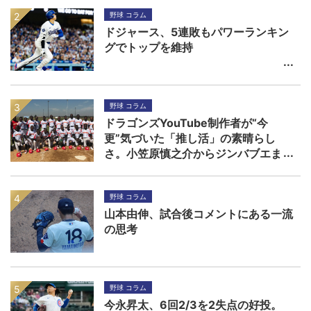
野球 コラム
ドジャース、5連敗もパワーランキン
グでトップを維持
野球 コラム
ドラゴンズYouTube制作者が“今
更”気づいた「推し活」の素晴らし
さ。小笠原慎之介からジンバブエま
で
野球 コラム
山本由伸、試合後コメントにある一流
の思考
野球 コラム
今永昇太、6回2/3を2失点の好投。