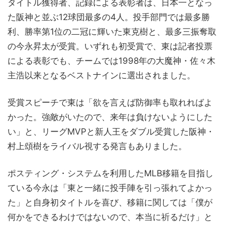
タイトル獲得者、記録による表彰者は、日本一となっ
た阪神と並ぶ12球団最多の4人。投手部門では最多勝
利、勝率第1位の二冠に輝いた東克樹と、最多三振奪取
の今永昇太が受賞。いずれも初受賞で、東は記者投票
による表彰でも、チームでは1998年の大魔神・佐々木
主浩以来となるベストナインに選出されました。
受賞スピーチで東は「欲を言えば防御率も取れればよ
かった。強敵がいたので、来年は負けないようにした
い」と、リーグMVPと新人王をダブル受賞した阪神・
村上頌樹をライバル視する発言もありました。
ポスティング・システムを利用したMLB移籍を目指し
ている今永は「東と一緒に投手陣を引っ張れてよかっ
た」と自身初タイトルを喜び、移籍に関しては「僕が
何かをできるわけではないので、本当に祈るだけ」と