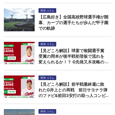
野球 コラム
【広島好き】全国高校野球選手権が開
幕、カープの選手たちが歩んだ甲子園
での軌跡
野球 コラム
【見どころ解説】球宴で敢闘選手賞
受賞の岡本が後半戦初登板で流れを
変えられるか！？ G先発又木攻略の
鍵は秋山ら左打者
野球 コラム
【見どころ解説】前半戦最終週に敗
れたG井上との再戦 前日サヨナラ弾
のファビ&前回3安打の助っ人コンビ
に先発森の援護期待
野球 コラム