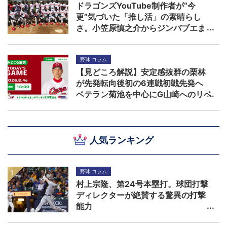
ドラゴンズYouTube制作者が“今
更”気づいた「推し活」の素晴らし
さ。小笠原慎之介からジンバブエま
で
野球 コラム
【見どころ解説】安定感抜群の栗林
が先発転向後初の6連戦初戦先発へ
ベテラン菊池を中心にG山崎へのリベ
ンジを期す
人気ランキング
野球 コラム
村上宗隆、第24号本塁打。球団打撃
ディレクターが絶賛する驚異の打撃
能力