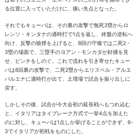
る位置に入っていただけに、痛い失点となった。
それでもキューバは、その裏の攻撃で無死3塁からロ
レンソ・キンタナの適時打で1点を返し、終盤の逆転へ
向け、反撃の狼煙を上げると、8回の守備では二死2・
3塁の場面で、三塁手のヨアン・モンカダが好捕を見
せ、ピンチをしのぐ。これで流れを引き寄せたキュー
バは8回裏の攻撃で、二死2塁からエリスベル・アルエ
バルエナに適時打が出て、土壇場で試合を振り出しに
戻す。
しかしその後、試合が今大会初の延長戦へもつれ込む
と、イタリアはタイブレーク方式で一挙4点を加えた
のに対し、キューバは1点しか挙げることができず、6-
3でイタリアが初戦をものにした。