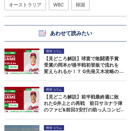
オーストラリア
WBC
韓国
あわせて読みたい
野球 コラム
【見どころ解説】球宴で敢闘選手賞
受賞の岡本が後半戦初登板で流れを
変えられるか！？ G先発又木攻略の
鍵は秋山ら左打者
野球 コラム
【見どころ解説】前半戦最終週に敗
れたG井上との再戦 前日サヨナラ弾
のファビ&前回3安打の助っ人コンビ
に先発森の援護期待
野球 コラム