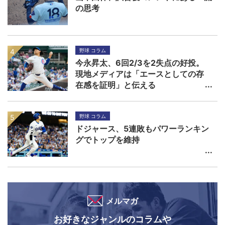
の思考
野球 コラム
今永昇太、6回2/3を2失点の好投。
現地メディアは「エースとしての存
在感を証明」と伝える
野球 コラム
ドジャース、5連敗もパワーランキン
グでトップを維持
メルマガ
お好きなジャンルのコラムや