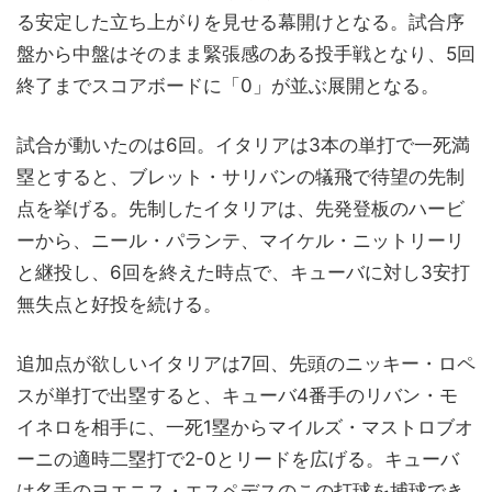
る安定した立ち上がりを見せる幕開けとなる。試合序
盤から中盤はそのまま緊張感のある投手戦となり、5回
終了までスコアボードに「0」が並ぶ展開となる。
試合が動いたのは6回。イタリアは3本の単打で一死満
塁とすると、ブレット・サリバンの犠飛で待望の先制
点を挙げる。先制したイタリアは、先発登板のハービ
ーから、ニール・パランテ、マイケル・ニットリーリ
と継投し、6回を終えた時点で、キューバに対し3安打
無失点と好投を続ける。
追加点が欲しいイタリアは7回、先頭のニッキー・ロペ
スが単打で出塁すると、キューバ4番手のリバン・モ
イネロを相手に、一死1塁からマイルズ・マストロブオ
ーニの適時二塁打で2-0とリードを広げる。キューバ
は名手のヨエニス・エスペデスのこの打球を捕球でき