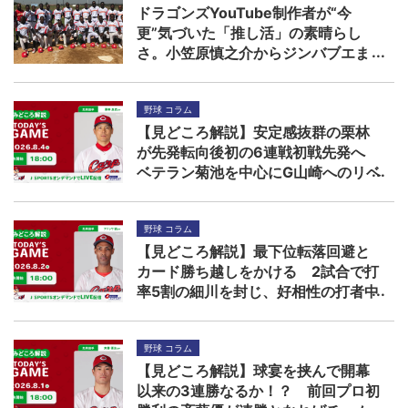
ドラゴンズYouTube制作者が“今
更”気づいた「推し活」の素晴らし
さ。小笠原慎之介からジンバブエま
で
野球 コラム
【見どころ解説】安定感抜群の栗林
が先発転向後初の6連戦初戦先発へ
ベテラン菊池を中心にG山崎へのリベ
ンジを期す
野球 コラム
【見どころ解説】最下位転落回避と
カード勝ち越しをかける 2試合で打
率5割の細川を封じ、好相性の打者中
心に柳を攻略できるか！？
野球 コラム
【見どころ解説】球宴を挟んで開幕
以来の3連勝なるか！？ 前回プロ初