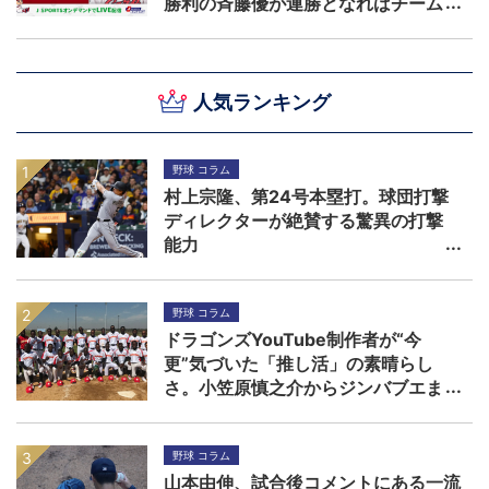
勝利の斉藤優が連勝となればチーム
の勢いは加速する
人気ランキング
野球 コラム
村上宗隆、第24号本塁打。球団打撃
ディレクターが絶賛する驚異の打撃
能力
野球 コラム
ドラゴンズYouTube制作者が“今
更”気づいた「推し活」の素晴らし
さ。小笠原慎之介からジンバブエま
で
野球 コラム
山本由伸、試合後コメントにある一流