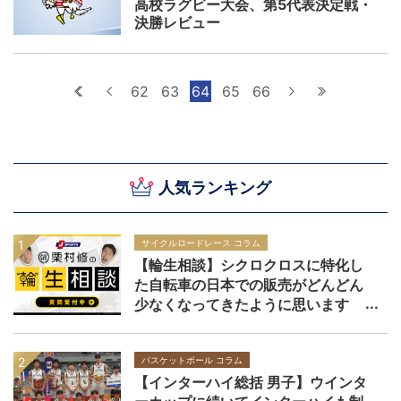
高校ラグビー大会、第5代表決定戦・
決勝レビュー
最初へ
前へ
62
63
64
65
66
次へ
最後へ
人気ランキング
サイクルロードレース コラム
【輪生相談】シクロクロスに特化し
た自転車の日本での販売がどんどん
少なくなってきたように思います
バスケットボール コラム
【インターハイ総括 男子】ウインタ