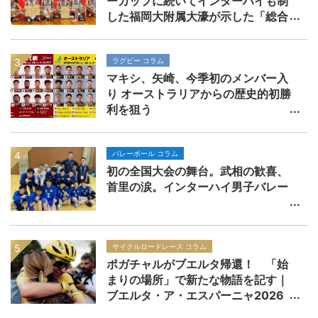
ーカップに続いてインターハイも制
した福岡大附属大濠が示した「総合
力」の価値
ラグビー コラム
マキシ、矢崎、今季初のメンバー入
り オーストラリアからの歴史的初勝
利を狙う
バレーボール コラム
初の全国大会の舞台。武相の歓喜、
首里の涙。インターハイ男子バレー
サイクルロードレース コラム
ポガチャルがブエルタ帰還！ 「始
まりの場所」で新たな物語を記す｜
ブエルタ・ア・エスパーニャ2026