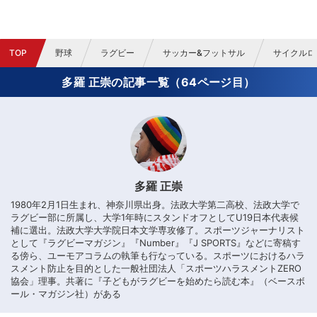
TOP
野球
ラグビー
サッカー&フットサル
サイクルロ
多羅 正崇の記事一覧（64ページ目）
多羅 正崇
1980年2月1日生まれ、神奈川県出身。法政大学第二高校、法政大学で
ラグビー部に所属し、大学1年時にスタンドオフとしてU19日本代表候
補に選出。法政大学大学院日本文学専攻修了。スポーツジャーナリスト
として『ラグビーマガジン』『Number』『J SPORTS』などに寄稿す
る傍ら、ユーモアコラムの執筆も行なっている。スポーツにおけるハラ
スメント防止を目的とした一般社団法人「スポーツハラスメントZERO
協会」理事。共著に『子どもがラグビーを始めたら読む本』（ベースボ
ール・マガジン社）がある