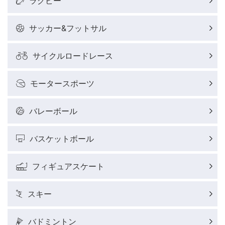
ラグビー
野球好きコラム
サッカー&フットサル
サイクルロードレース
サイクルロードレースレポート
モータースポーツ
フィギュアスケートレポート
バレーボール
バスケットボールレポート
バスケットボール
J SPORTSニュース
フィギュアスケート
ウィンタースポーツコラム
スキー
SUPER GT
バドミントン