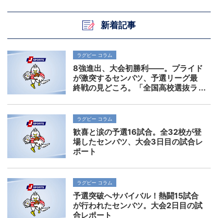
新着記事
ラグビー コラム
8強進出、大会初勝利――。プライド
が激突するセンバツ、予選リーグ最
終戦の見どころ。「全国高校選抜ラ
グビー大会」
ラグビー コラム
歓喜と涙の予選16試合。全32校が登
場したセンバツ、大会3日目の試合レ
ポート
ラグビー コラム
予選突破へサバイバル！熱闘15試合
が行われたセンバツ。大会2日目の試
合レポート