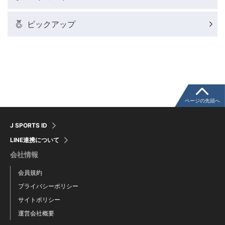
バドミントン代表だより
ピックアップ
粕谷秀樹のFoot！20周年ヒストリー
ウインターカップコラム
クライミングコラム
ページの先頭へ
J SPORTS ID
モータースポーツコラム
LINE連携について
会社情報
まるっとアンサー
会員規約
プライバシーポリシー
F1コラム
サイトポリシー
運営会社概要
楕円球のある光景