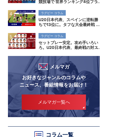
競技場で 世界ランキング4位フラ
ンス代表を迎え撃つ
ラグビー コラム
U20日本代表、スペインに逆転勝
ちで13位に。タフな大会最終戦
で勝ち切り、成長を示す。
ラグビー コラム
セットプレー安定。攻め手いろい
ろ。U20日本代表、最終戦の対ス
ペイン撃破でスタンダード向上示
す
メルマガ
お好きなジャンルのコラムや
ニュース、番組情報をお届け！
メルマガ一覧へ
コラム一覧