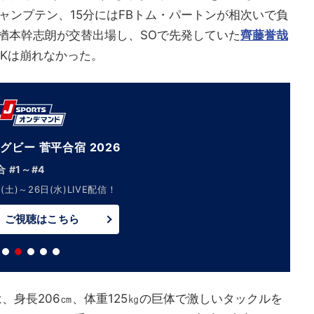
ャンプテン、15分にはFBトム・パートンが相次いで負
O楢本幹志朗が交替出場し、SOで先発していた
齊藤誉哉
WKは崩れなかった。
グビー 菅平合宿 2026
 #1～#4
(土)～26日(水)LIVE配信！
ご視聴はこちら
、身長206㎝、体重125㎏の巨体で激しいタックルを