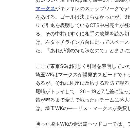
マークス
がキレキレのステップワークでデ
をあげる。ゴールは決まらなかったが、3
りで引退を表明しているCTB中村亮土が
る。その中村はすぐに相手の攻撃を読み切
け、左タッチライン方向に走ってスペース
た。「あれが僕の持ち味なので」とまさに
ここで東京SGは同じく引退を表明していた
埼玉WKはマークスが爆発的スピードでトラ
あるが、それに即座に反応する攻防で観る
尾崎がトライして、26－19と7点差に迫
笛が鳴るまで全力で戦った両チームに盛大
は、埼玉WKのモーリス・マークスが受賞
勝った埼玉WKの金沢篤ヘッドコーチは、