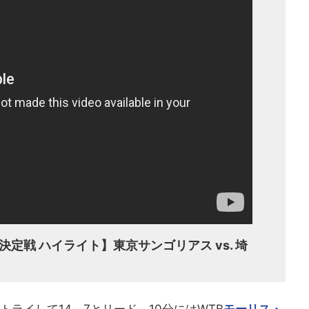
決定戦 ハイライト】東京サンゴリアス vs. 埼
ライして14－7とリード。10分にはWTB
モーリス・