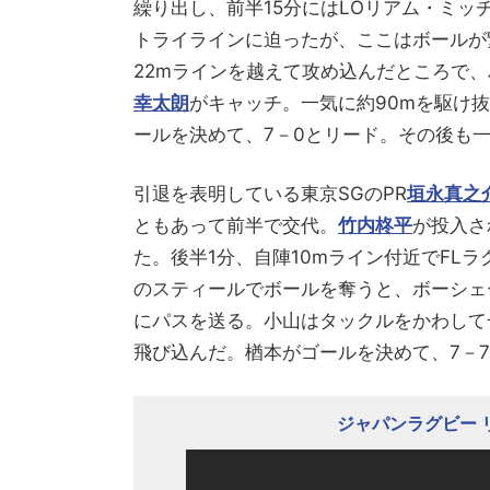
繰り出し、前半15分にはLOリアム・ミッ
トライラインに迫ったが、ここはボールが
22mラインを越えて攻め込んだところで
幸太朗
がキャッチ。一気に約90mを駆け
ールを決めて、7－0とリード。その後も
引退を表明している東京SGのPR
垣永真之
ともあって前半で交代。
竹内柊平
が投入さ
た。後半1分、自陣10mライン付近でFL
のスティールでボールを奪うと、ボーシェ
にパスを送る。小山はタックルをかわして
飛び込んだ。楢本がゴールを決めて、7－
ジャパンラグビー リ