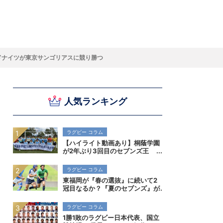
スキー
バドミントン
ピックアップ
ドナイツが東京サンゴリアスに競り勝つ
人気ランキング
ー
ハンドボールコラム
WE ARE SNOW JAPAN ～若きアルペンスキ
フィギュア通信
B.LEAGUEコラム
今日も今日とてプッシュ＆ルーズ
サイクルNEWS
後藤健生コラム
元トップリーガーの今
Do ya love Baseball?
ー日本代表の素顔～
アイスダ
それぞれの4年間 ～冬の一瞬に縣ける女性ア
小暮卓史が小暮卓史について語る小暮卓史の
木村浩嗣コラム
“最強ラガーマン”列伝 ～ラグビーW杯2023～
スリートの肖像～
ための小暮卓史
ラグビー コラム
【ハイライト動画あり】桐蔭学園
が2年ぶり3回目のセブンズ王
者！決勝初進出の早稲田実業も健
闘。全国高校7人制ラグビー大会
ラグビー コラム
東福岡が『春の選抜』に続いて2
冠目なるか？『夏のセブンズ』が
菅平で開催。全国高校7人制ラグ
ビー大会
ラグビー コラム
1勝1敗のラグビー日本代表、国立