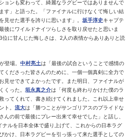
ションも変わって、綺麗なラグビーではありませんで
ます」と語った。「ファイナルに行けなくて悔しい結
を見せた選手を誇りに思います」。
坂手淳史
キャプテ
最後にワイルドナイツらしさを取り戻せたと思いま
3位に甘んじた悔しさは、2人の表情からありありと読
名が登場。
中村亮土
は「最後の試合ということで感情の
てくださった皆さんのために、一個一個真剣に全力で
お見せできてよかったです。また明日、ファイナルが
くくった。
垣永真之介
は「何度も終わりかけた僕のラ
救ってくれて、書き続けてくれました。これ以上幸せ
ント。
流大
は「勝つことがサンゴリアスのプライドな
さんの前で最後にプレー出来て幸せでした」と話し、
イナルを日本全体で盛り上げて、これからの日本ラグ
びかけ、日本ラグビーを引っ張って来た選手としての