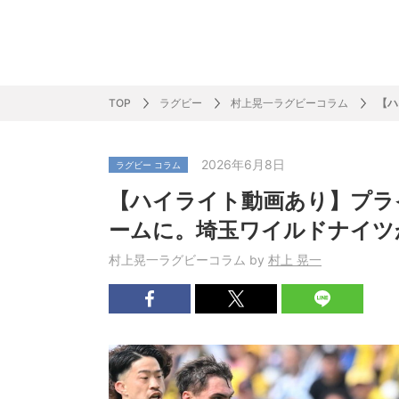
サッカー&
野球
ラグビー
ットサル
ピックアップ
スキー
バドミントン
バレーボール
サッカー&フットサル
ラグビー
野球
バスケットボール
モータースポーツ
フィギュアスケート
サイクルロードレース
TOP
ラグビー
村上晃一ラグビーコラム
【ハ
2026年6月8日
ラグビー コラム
J SPORTSニュース
バドミントン代表だより
SKI GRAPHIC present’sアルペンスキーコラ
町田樹のスポーツアカデミア
バスケットボールコラム
SVリーグコラム
SUPER GT
自転車雑談
サッカーニュース
村上晃一ラグビーコラム
MLBコラム
ウィンタ
バド×レポ
ブラボー
フィギュ
バスケッ
バレーボ
モーター
サイクル
粕谷秀樹のO
ラグビー
野球好き
【ハイライト動画あり】プラ
ム
困難突破トーク
フィギュアスケートーーク
Mr.フクイのものしり長者 de WRC !
ツールに恋して～珠玉のストーリー21選～
元川悦子コラム
be rugby ～ラグビーであれ～
MLB nation
スポーツ
スケオタデイ
裏しま物
しゅ～く
プレミア
ラグビー
日本人先
ームに。埼玉ワイルドナイツ
Fリーグコラム
ラグビーのすゝめ
今週のプ
ラグビー
村上晃一ラグビーコラム by
村上 晃一
柔×コラム
「青春の挑
てきた！2