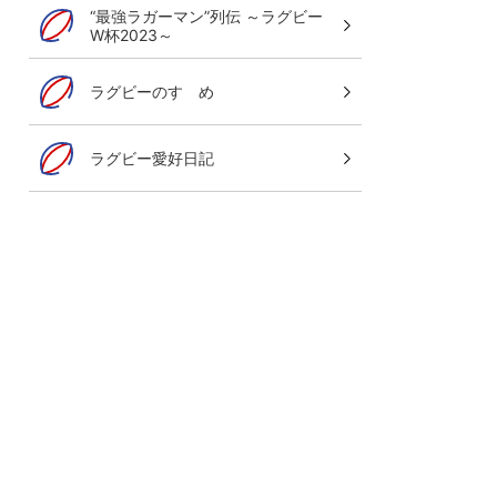
“最強ラガーマン”列伝 ～ラグビー
W杯2023～
ラグビーのすゝめ
ラグビー愛好日記
グレイテスト・ライバルリー・ツア
オールブラックス 南アフリカ遠征
8月7日(金)～29日(土)LIVE！
ご視聴はこちら