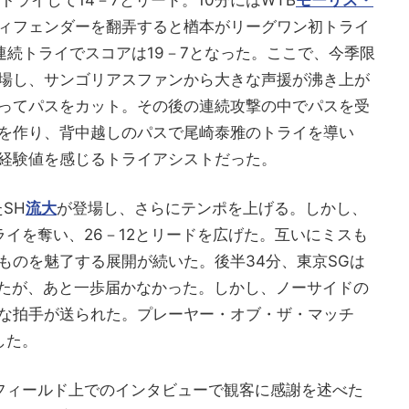
ィフェンダーを翻弄すると楢本がリーグワン初トライ
連続トライでスコアは19－7となった。ここで、今季限
登場し、サンゴリアスファンから大きな声援が沸き上が
ってパスをカット。その後の連続攻撃の中でパスを受
を作り、背中越しのパスで尾崎泰雅のトライを導い
経験値を感じるトライアシストだった。
SH
流大
が登場し、さらにテンポを上げる。しかし、
イを奪い、26－12とリードを広げた。互いにミスも
ものを魅了する展開が続いた。後半34分、東京SGは
ったが、あと一歩届かなかった。しかし、ノーサイドの
な拍手が送られた。プレーヤー・オブ・ザ・マッチ
した。
フィールド上でのインタビューで観客に感謝を述べた