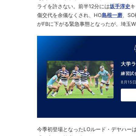
ライを許さない。前半12分には
坂手淳史
キ
傷交代を余儀なくされ、HO
島根一磨
、S
がFBに下がる緊急事態となったが、埼玉
大学ラ
練習試合
8月15日
今季初登場となったLOルード・デヤハーは