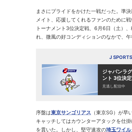
まさにプライドをかけた一戦だった。準決
メイト、応援してくれるファンのために戦い
トーナメント3位決定戦、6月6日（土）、
れ、微風の好コンディションのなかで、午
J SPOR
ジャパンラグビ
ント 3位決定
見逃し配信中
序盤は
東京サンゴリアス
（東京SG）が早
キャッチしてはカウンターアタックを仕掛
を貫いた。しかし、堅守速攻の
埼玉ワイル