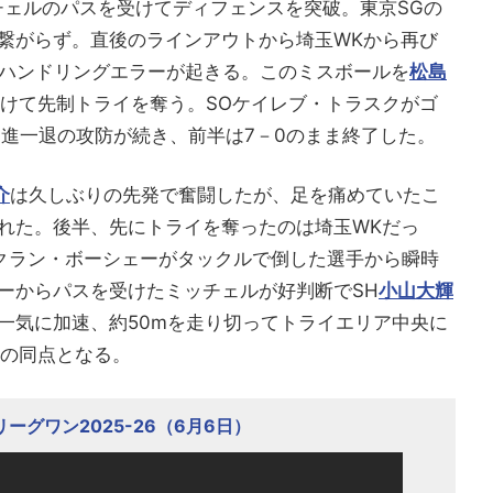
チェルのパスを受けてディフェンスを突破。東京SGの
繋がらず。直後のラインアウトから埼玉WKから再び
、ハンドリングエラーが起きる。このミスボールを
松島
抜けて先制トライを奪う。SOケイレブ・トラスクがゴ
一進一退の攻防が続き、前半は7－0のまま終了した。
介
は久しぶりの先発で奮闘したが、足を痛めていたこ
れた。後半、先にトライを奪ったのは埼玉WKだっ
ラクラン・ボーシェーがタックルで倒した選手から瞬時
ーからパスを受けたミッチェルが好判断でSH
小山大輝
一気に加速、約50mを走り切ってトライエリア中央に
7の同点となる。
ーグワン2025-26（6月6日）