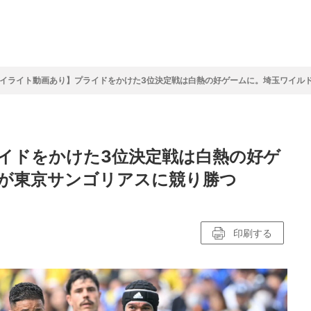
フ
サイクルロー
モータースポ
バスケットボ
フィギュアス
バレーボール
ドレース
ーツ
ール
ケート
イライト動画あり】プライドをかけた3位決定戦は白熱の好ゲームに。埼玉ワイル
ースポーツコラム
！！モーグル
アスケートレポート
トボールレポート
ールコラム
スポーツコラム
ロードレースレポート
WN GOAL，FINE GOAL
レポート
コラム
クライミングコラム
鳥人たちの賛歌 W杯スキージャンプ
小塚崇彦のフィギュアスケートラボ
ウインターカップコラム
まるっとアンサー
F1コラム
ツール・ド・フランス
粕谷秀樹のFoot！20周年ヒストリ
楕円球のある光景
MLBを観に行こう！
イドをかけた3位決定戦は白熱の好ゲ
レポート
ズ J SPORTS出張所
語
り～むら
リーグコラム
ニュース
発投手プレビュー
J SPORTSプロデューサーコラム
木戸先生直伝！今からでも間に合う
SUPER GT あの瞬間
輪生相談
土屋雅史コラム
ラグビーW杯2023出場国紹介
が東京サンゴリアスに競り勝つ
ンス観戦講座
レミアムゴール
愛好日記
戦者」4年に1度のシーズンがやっ
017-2018ウインタースポーツ編
印刷する