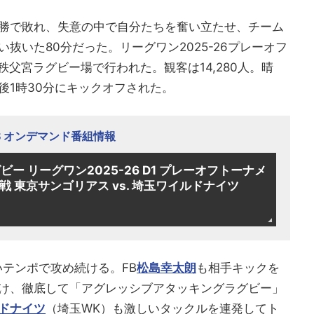
勝で敗れ、失意の中で自分たちを奮い立たせ、チーム
抜いた80分だった。リーグワン2025-26プレーオフ
秩父宮ラグビー場で行われた。観客は14,280人。晴
後1時30分にキックオフされた。
TS オンデマンド番組情報
ー リーグワン2025-26 D1 プレーオフトーナメ
戦 東京サンゴリアス vs. 埼玉ワイルドナイツ
いテンポで攻め続ける。FB
松島幸太朗
も相手キックを
け、徹底して「アグレッシブアタッキングラグビー」
ドナイツ
（埼玉WK）も激しいタックルを連発してト