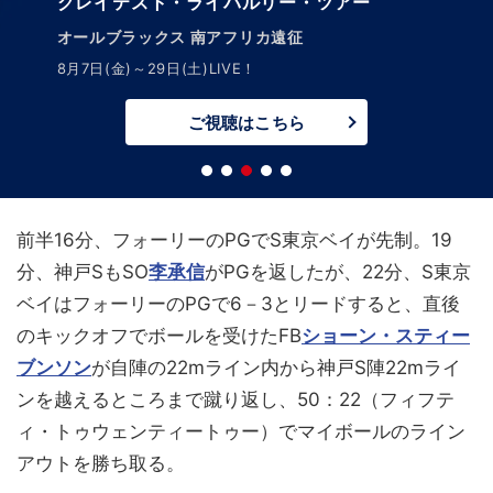
グレイテスト・ライバルリー・ツアー
オールブラックス 南アフリカ遠征
8月7日(金)～29日(土)LIVE！
ご視聴はこちら
前半16分、フォーリーのPGでS東京ベイが先制。19
分、神戸SもSO
李承信
がPGを返したが、22分、S東京
ベイはフォーリーのPGで6－3とリードすると、直後
のキックオフでボールを受けたFB
ショーン・スティー
ブンソン
が自陣の22mライン内から神戸S陣22mライ
ンを越えるところまで蹴り返し、50：22（フィフテ
ィ・トゥウェンティートゥー）でマイボールのライン
アウトを勝ち取る。