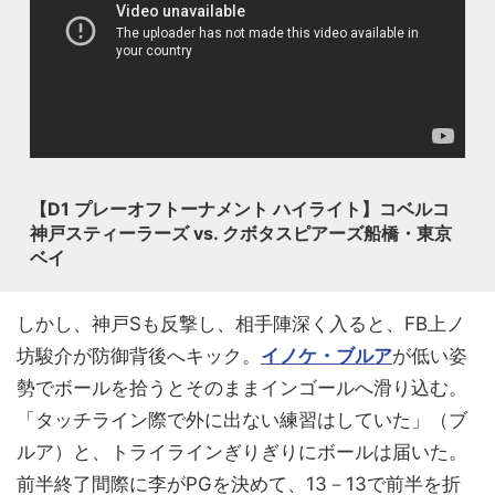
【D1 プレーオフトーナメント ハイライト】コベルコ
神戸スティーラーズ vs. クボタスピアーズ船橋・東京
ベイ
しかし、神戸Sも反撃し、相手陣深く入ると、FB上ノ
坊駿介が防御背後へキック。
イノケ・ブルア
が低い姿
勢でボールを拾うとそのままインゴールへ滑り込む。
「タッチライン際で外に出ない練習はしていた」（ブ
ルア）と、トライラインぎりぎりにボールは届いた。
前半終了間際に李がPGを決めて、13－13で前半を折