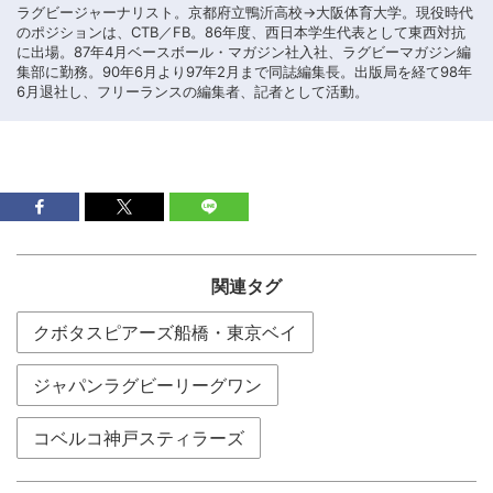
ラグビージャーナリスト。京都府立鴨沂高校→大阪体育大学。現役時代
のポジションは、CTB／FB。86年度、西日本学生代表として東西対抗
に出場。87年4月ベースボール・マガジン社入社、ラグビーマガジン編
集部に勤務。90年6月より97年2月まで同誌編集長。出版局を経て98年
6月退社し、フリーランスの編集者、記者として活動。
関連タグ
クボタスピアーズ船橋・東京ベイ
ジャパンラグビーリーグワン
コベルコ神戸スティラーズ