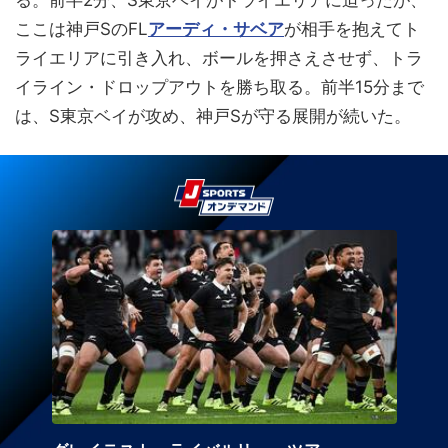
ここは神戸SのFL
アーディ・サベア
が相手を抱えてト
ライエリアに引き入れ、ボールを押さえさせず、トラ
イライン・ドロップアウトを勝ち取る。前半15分まで
は、S東京ベイが攻め、神戸Sが守る展開が続いた。