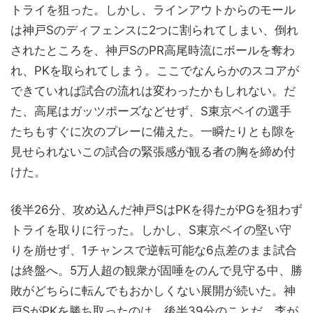
トライを狙った。しかし、ラインアウトからのモール
は神戸Sのディフェンスに2つに割られてしまい、倒れ
されたところを、神戸SのPR高尾時流にボールを奪わ
れ、PKを取られてしまう。ここでなんらかのスコアが
できていれば試合の流れは変わったかもしれない。だ
た、高尾はガッツポーズなどせず、S東京ベイの選手
たちもすぐに次のプレーに備えた。一瞬たりとも隙を
見せられないこの試合の緊張感が観る者の胸を締め付
けた。
後半26分、攻め込んだ神戸SはPKを得たがPGを狙わず
トライを取りに行った。しかし、S東京ベイの堅い守
りを崩せず、1チャンスで逆転可能な6点差のまま試合
は終盤へ。5万人超の観衆が固唾をのんで見守る中、勝
敗がどちらに転んでもおかしくない展開が続いた。神
戸SがPKを勝ち取ったのは、後半39分のことだ。李が