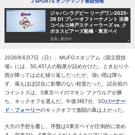
J SPORTS オンデマンド番組情報
ジャパンラグビー リーグワン2025-
26 D1 プレーオフトーナメント 決勝
コベルコ神戸スティーラーズ vs. ク
ボタスピアーズ船橋・東京ベイ
見逃し配信中
2026年6月7日（日）、MUFGスタジアム（国立競技
場）には、50,451人の観衆が詰めかけた。ときおり小
雨が降っては止む繰り返しだったが、強い雨は降ら
ず、風もほぼ試合に影響のない程度だった。試合前の
コイントスは、S東京ベイのマキシ ファウルアが勝
ち、キックオフを選んだ。午後3時7分、SO
バーナー
ド・フォーリー
のキックオフで激闘の幕は上がった。
大方の予想を覆し、序盤はS東京ベイが圧倒的に攻め
る。前半2分、S東京ベイがトライエリアに迫ったが、