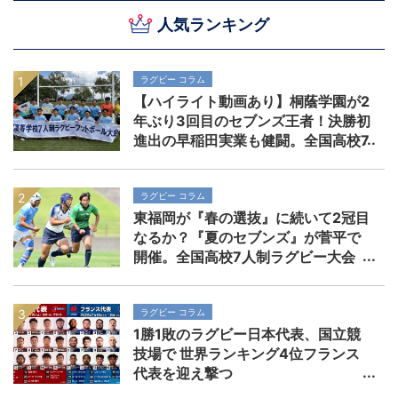
人気ランキング
ラグビー コラム
【ハイライト動画あり】桐蔭学園が2
年ぶり3回目のセブンズ王者！決勝初
進出の早稲田実業も健闘。全国高校7
人制ラグビー大会
ラグビー コラム
東福岡が『春の選抜』に続いて2冠目
なるか？『夏のセブンズ』が菅平で
開催。全国高校7人制ラグビー大会
ラグビー コラム
1勝1敗のラグビー日本代表、国立競
技場で 世界ランキング4位フランス
代表を迎え撃つ