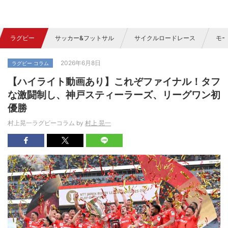
ラグビー
サッカー&フットサル
サイクルロードレース
モー
2026年6月8日
ラグビー コラム
【ハイライト動画あり】これぞファイナル！タフ
な激闘制し、神戸スティーラーズ、リーグワン初
優勝
村上晃一ラグビーコラム by
村上 晃一