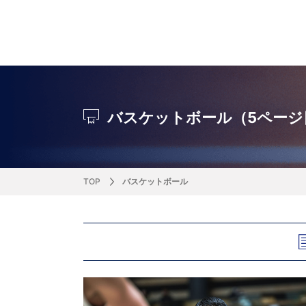
サッカー&
野球
ラグビー
ットサル
ピックアップ
スキー
バドミントン
バレーボール
サッカー&フットサル
ラグビー
野球
バスケットボール
モータースポーツ
フィギュアスケート
サイクルロードレース
バスケットボール（5ページ
J SPORTSニュース
バドミントン代表だより
SKI GRAPHIC present’sアルペンスキーコラ
町田樹のスポーツアカデミア
バスケットボールコラム
SVリーグコラム
SUPER GT
自転車雑談
サッカーニュース
村上晃一ラグビーコラム
MLBコラム
ウィンタ
バド×レポ
ブラボー
フィギュ
バスケッ
バレーボ
モーター
サイクル
粕谷秀樹のO
ラグビー
野球好き
ム
困難突破トーク
フィギュアスケートーーク
Mr.フクイのものしり長者 de WRC !
ツールに恋して～珠玉のストーリー21選～
元川悦子コラム
be rugby ～ラグビーであれ～
MLB nation
スポーツ
スケオタデイ
裏しま物
しゅ～く
プレミア
ラグビー
日本人先
TOP
バスケットボール
Fリーグコラム
ラグビーのすゝめ
今週のプ
ラグビー
柔×コラム
「青春の挑
てきた！2