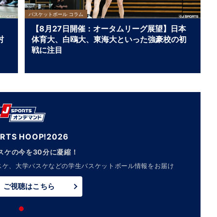
バスケットボール コラム
【8月27日開催：オータムリーグ展望】日本
村
体育大、白鴎大、東海大といった強豪校の初
戦に注目
ORTS HOOP!2026
スケの今を30分に凝縮！
スケ、大学バスケなどの学生バスケットボール情報をお届け
ご視聴はこちら