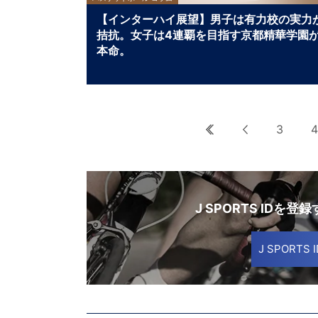
【インターハイ展望】男子は有力校の実力
拮抗。女子は4連覇を目指す京都精華学園
本命。
最初へ
前へ
3
4
J SPORTS IDを登
J SPORT