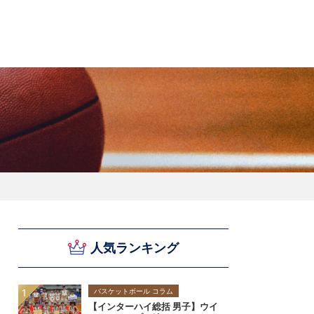
スキー
バドミントン
ピックアップ
ー
ハンドボールコラム
WE ARE SNOW JAPAN ～若きアルペンスキ
フィギュア通信
B.LEAGUEコラム
今日も今日とてプッシュ＆ルーズ
サイクルNEWS
後藤健生コラム
元トップリーガーの今
Do ya love Baseball?
ー日本代表の素顔～
アイスダ
それぞれの4年間 ～冬の一瞬に縣ける女性ア
小暮卓史が小暮卓史について語る小暮卓史の
木村浩嗣コラム
“最強ラガーマン”列伝 ～ラグビーW杯2023～
スリートの肖像～
ための小暮卓史
人気ランキング
バスケットボール コラム
【インターハイ総括 男子】ウイ