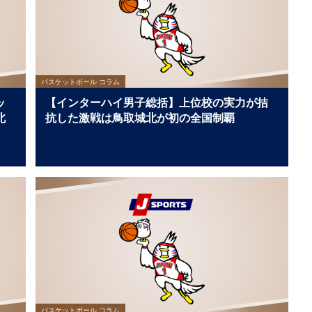
バスケットボール コラム
ッ
【インターハイ男子総括】上位校の実力が拮
北
抗した激戦は鳥取城北が初の全国制覇
バスケットボール コラム