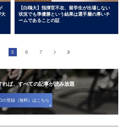
が
【白鴎大】指揮官不在、留学生が出場しない
が大
状況でも準優勝という結果は選手層の厚いチ
ームであることの証
5
6
7
次へ
最後へ
録すれば、
すべての記事が読み放題
S IDの登録（無料）はこちら