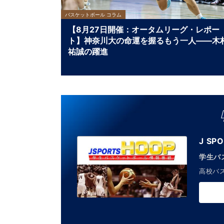
バスケットボール コラム
【8月27日開催：オータムリーグ・レポー
ト】神奈川大の命運を握るもう一人――木
祐誠の躍進
J SP
学生バ
高校バ