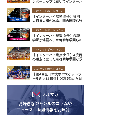
ンターカップに続いてインターハ
イも制した福岡大附属大濠が示し
た「総合力」の価値
バスケットボール コラム
【インターハイ展望 男子】福岡
大附属大濠が本命、開志国際ら強
豪が頂点を争う
バスケットボール コラム
【インターハイ展望 女子】桜花
学園が連覇へ、京都精華学園ら3
強が頂点を争う
バスケットボール コラム
【インターハイ総括 女子】4度目
の頂点に立った京都精華学園が示
した「チーム力」の価値
バスケットボール コラム
【第4回全日本大学バスケットボ
ール新人戦 総括】関東5位から日
本一へ 江戸川大が起こした最大
のサプライズ
メルマガ
お好きなジャンルのコラムや
ニュース、番組情報をお届け！