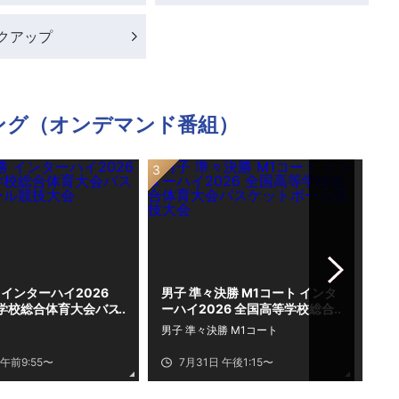
クアップ
ング（オンデマンド番組）
Next
 インターハイ2026
男子 準々決勝 M1コート インタ
男子
学校総合体育大会バス
ーハイ2026 全国高等学校総合
行】
ール競技大会
体育大会バスケットボール競技
等
男子 準々決勝 M1コート
男子
大会
ボ
 午前9:55〜
7月31日 午後1:15〜