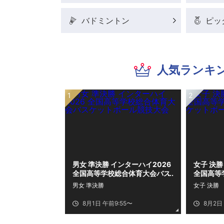
バドミントン
ピッ
人気ランキ
男女 準決勝 インターハイ2026
女子 決勝
全国高等学校総合体育大会バス
全国高等
ケットボール競技大会
ケットボ
男女 準決勝
女子 決勝
8月1日 午前9:55〜
8月2日