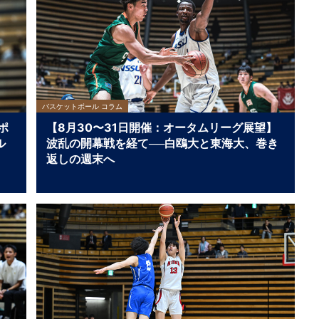
バスケットボール コラム
ポ
【8月30〜31日開催：オータムリーグ展望】
ル
波乱の開幕戦を経て──白鴎大と東海大、巻き
返しの週末へ