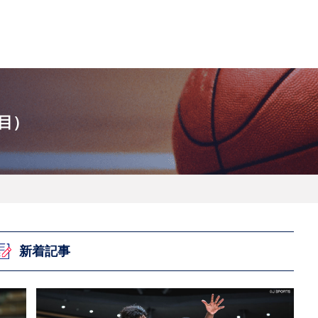
フ
サイクルロー
モータースポ
バスケットボ
フィギュアス
バレーボール
ドレース
ーツ
ール
ケート
目）
ースポーツコラム
！！モーグル
アスケートレポート
トボールレポート
ールコラム
スポーツコラム
ロードレースレポート
WN GOAL，FINE GOAL
レポート
コラム
クライミングコラム
鳥人たちの賛歌 W杯スキージャンプ
小塚崇彦のフィギュアスケートラボ
ウインターカップコラム
まるっとアンサー
F1コラム
ツール・ド・フランス
粕谷秀樹のFoot！20周年ヒストリ
楕円球のある光景
MLBを観に行こう！
レポート
ズ J SPORTS出張所
語
り～むら
リーグコラム
ニュース
発投手プレビュー
J SPORTSプロデューサーコラム
木戸先生直伝！今からでも間に合う
SUPER GT あの瞬間
輪生相談
土屋雅史コラム
ラグビーW杯2023出場国紹介
ンス観戦講座
レミアムゴール
愛好日記
戦者」4年に1度のシーズンがやっ
017-2018ウインタースポーツ編
新着記事