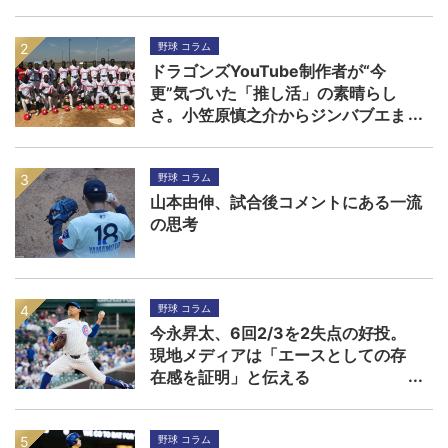
野球 コラム
ドラゴンズYouTube制作者が“今
更”気づいた「推し活」の素晴らし
さ。小笠原慎之介からジンバブエま
で
野球 コラム
山本由伸、試合後コメントにある一流
の思考
野球 コラム
今永昇太、6回2/3を2失点の好投。
現地メディアは「エースとしての存
在感を証明」と伝える
野球 コラム