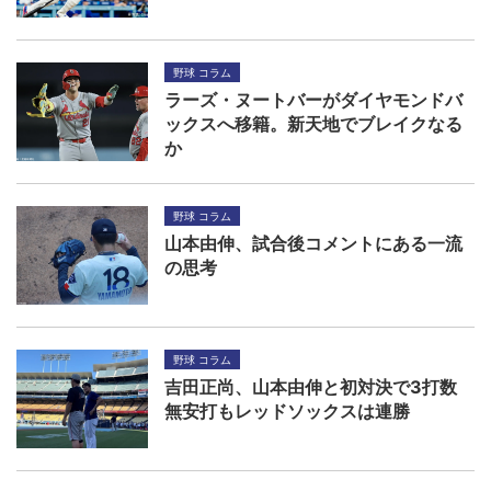
野球 コラム
ラーズ・ヌートバーがダイヤモンドバ
ックスへ移籍。新天地でブレイクなる
か
野球 コラム
山本由伸、試合後コメントにある一流
の思考
野球 コラム
吉田正尚、山本由伸と初対決で3打数
無安打もレッドソックスは連勝