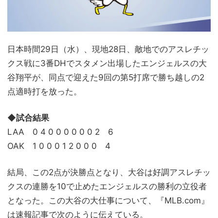
日本時間29日（水）、現地28日、敵地でのアスレチッ
クス戦に3番DHでスタメン出場したエンジェルスの大
谷翔平が、同点で迎えた9回の第5打席で勝ち越しの2
点適時打を放った。
◆試合結果
LAA 0 4 0 0 0 0 0 0 2 6
OAK 1 0 0 0 1 2 0 0 0 4
結局、この2点が決勝点となり、大谷は好調アスレチッ
クスの連勝を10で止めたエンジェルスの勝利の立役者
となった。この大谷の大仕事について、『MLB.com』
は速報記事で次のように伝えている。