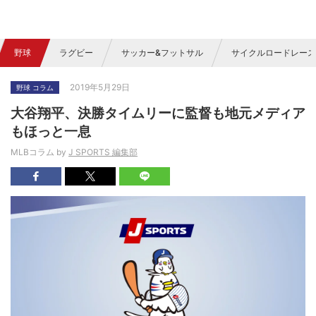
野球
ラグビー
サッカー&フットサル
サイクルロードレース
2019年5月29日
野球 コラム
大谷翔平、決勝タイムリーに監督も地元メディア
もほっと一息
MLBコラム by
J SPORTS 編集部