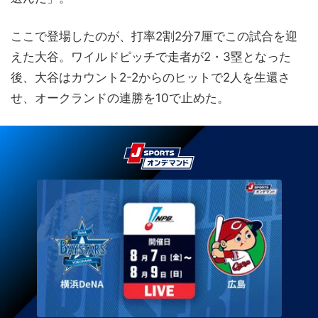
ここで登場したのが、打率2割2分7厘でこの試合を迎
えた大谷。ワイルドピッチで走者が2・3塁となった
後、大谷はカウント2-2からのヒットで2人を生還さ
せ、オークランドの連勝を10で止めた。