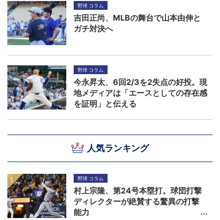
野球 コラム
吉田正尚、MLBの舞台で山本由伸と
ガチ対決へ
野球 コラム
今永昇太、6回2/3を2失点の好投。現
地メディアは「エースとしての存在感
を証明」と伝える
人気ランキング
野球 コラム
村上宗隆、第24号本塁打。球団打撃
ディレクターが絶賛する驚異の打撃
能力