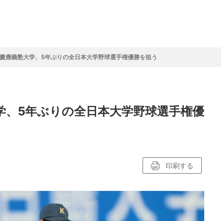
フ
サイクルロー
モータースポ
バスケットボ
フィギュアス
バレーボール
ドレース
ーツ
ール
ケート
慶應義塾大学、5年ぶりの全日本大学野球選手権優勝を狙う
ースポーツコラム
！！モーグル
アスケートレポート
トボールレポート
ールコラム
スポーツコラム
ロードレースレポート
WN GOAL，FINE GOAL
レポート
コラム
クライミングコラム
鳥人たちの賛歌 W杯スキージャンプ
小塚崇彦のフィギュアスケートラボ
ウインターカップコラム
まるっとアンサー
F1コラム
ツール・ド・フランス
粕谷秀樹のFoot！20周年ヒストリ
楕円球のある光景
MLBを観に行こう！
学、5年ぶりの全日本大学野球選手権優
レポート
ズ J SPORTS出張所
語
り～むら
リーグコラム
ニュース
発投手プレビュー
J SPORTSプロデューサーコラム
木戸先生直伝！今からでも間に合う
SUPER GT あの瞬間
輪生相談
土屋雅史コラム
ラグビーW杯2023出場国紹介
ンス観戦講座
レミアムゴール
愛好日記
戦者」4年に1度のシーズンがやっ
017-2018ウインタースポーツ編
印刷する