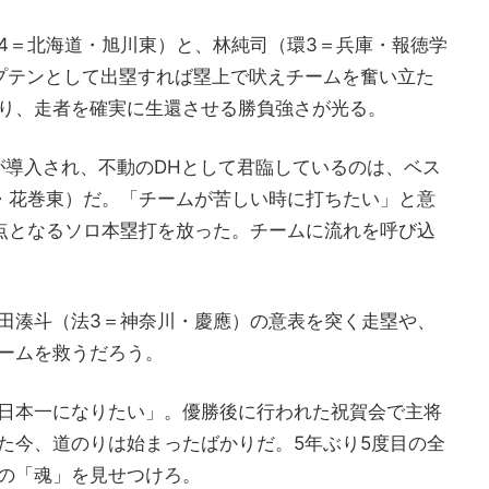
4＝北海道・旭川東）と、林純司（環3＝兵庫・報徳学
プテンとして出塁すれば塁上で吠えチームを奮い立た
り、走者を確実に生還させる勝負強さが光る。
が導入され、不動のDHとして君臨しているのは、ベス
・花巻東）だ。「チームが苦しい時に打ちたい」と意
点となるソロ本塁打を放った。チームに流れを呼び込
田湊斗（法3＝神奈川・慶應）の意表を突く走塁や、
ームを救うだろう。
日本一になりたい」。優勝後に行われた祝賀会で主将
た今、道のりは始まったばかりだ。5年ぶり5度目の全
の「魂」を見せつけろ。