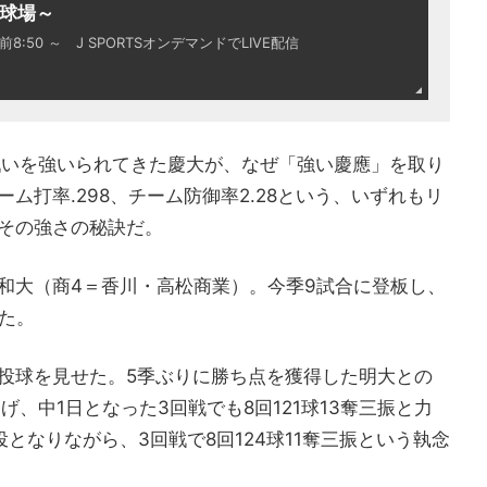
宮球場～
8:50 ～ J SPORTSオンデマンドでLIVE配信
戦いを強いられてきた慶大が、なぜ「強い慶應」を取り
ム打率.298、チーム防御率2.28という、いずれもリ
その強さの秘訣だ。
和大（商4＝香川・高松商業）。今季9試合に登板し、
いた。
投球を見せた。5季ぶりに勝ち点を獲得した明大との
げ、中1日となった3回戦でも8回121球13奪三振と力
となりながら、3回戦で8回124球11奪三振という執念