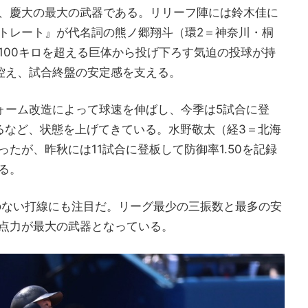
、慶大の最大の武器である。リリーフ陣には鈴木佳に
トレート』が代名詞の熊ノ郷翔斗（環2＝神奈川・桐
100キロを超える巨体から投げ下ろす気迫の投球が持
控え、試合終盤の安定感を支える。
ォーム改造によって球速を伸ばし、今季は5試合に登
るなど、状態を上げてきている。水野敬太（経3＝北海
たが、昨秋には11試合に登板して防御率1.50を記録
る。
のない打線にも注目だ。リーグ最少の三振数と最多の安
点力が最大の武器となっている。