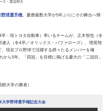
ース・渡辺和大
学野球選手権
。慶應義塾大学が5年ぶりにその舞台へ帰
令4卒・現トヨタ自動車）率いるチームが、正木智也（令
部遼人（令4卒／オリックス・バファローズ）、増居翔
ど、現在プロ野球で活躍する錚々たるメンバーを擁
あれから5年。「四冠」を目標に掲げる慶大の「二冠目」
対函館大学の勝者）
日本大学野球選手権記念大会