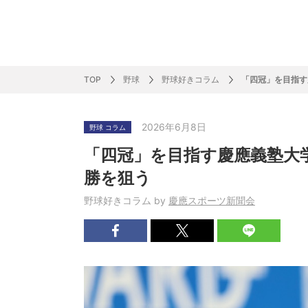
サッカー&
野球
ラグビー
ットサル
ピックアップ
スキー
バドミントン
バレーボール
サッカー&フットサル
ラグビー
野球
バスケットボール
モータースポーツ
フィギュアスケート
サイクルロードレース
TOP
野球
野球好きコラム
「四冠」を目指す
2026年6月8日
野球 コラム
J SPORTSニュース
バドミントン代表だより
SKI GRAPHIC present’sアルペンスキーコラ
町田樹のスポーツアカデミア
バスケットボールコラム
SVリーグコラム
SUPER GT
自転車雑談
サッカーニュース
村上晃一ラグビーコラム
MLBコラム
ウィンタ
バド×レポ
ブラボー
フィギュ
バスケッ
バレーボ
モーター
サイクル
粕谷秀樹のO
ラグビー
野球好き
「四冠」を目指す慶應義塾大
ム
困難突破トーク
フィギュアスケートーーク
Mr.フクイのものしり長者 de WRC !
ツールに恋して～珠玉のストーリー21選～
元川悦子コラム
be rugby ～ラグビーであれ～
MLB nation
スポーツ
スケオタデイ
裏しま物
しゅ～く
プレミア
ラグビー
日本人先
勝を狙う
Fリーグコラム
ラグビーのすゝめ
今週のプ
ラグビー
野球好きコラム by
慶應スポーツ新聞会
柔×コラム
「青春の挑
てきた！2