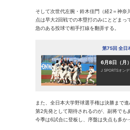
そして次世代左腕・鈴木佳門（経2＝神奈
点は早大2回戦での本塁打のみにとどまっ
急のある投球で相手打線を翻弄する。
第75回 全
6月8日（月
J SPORTSオン
また、全日本大学野球選手権は決勝まで進
第2先発として期待されるのが、副将でも
今季は6試合に登板し、序盤は失点も多か