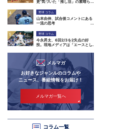
更”気づいた「推し活」の素晴ら
しさ。小笠原慎之介からジンバブ
エまで
野球 コラム
山本由伸、試合後コメントにある
一流の思考
野球 コラム
今永昇太、6回2/3を2失点の好
投。現地メディアは「エースとし
ての存在感を証明」と伝える
メルマガ
お好きなジャンルのコラムや
ニュース、番組情報をお届け！
メルマガ一覧へ
コラム一覧