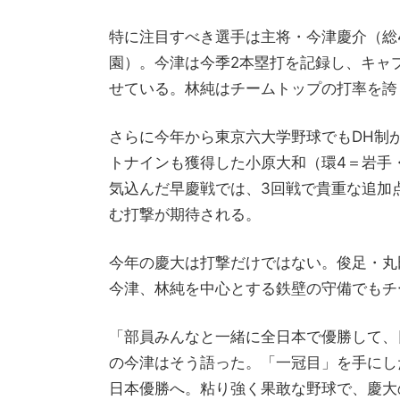
特に注目すべき選手は主将・今津慶介（総
園）。今津は今季2本塁打を記録し、キャ
せている。林純はチームトップの打率を誇
さらに今年から東京六大学野球でもDH制
トナインも獲得した小原大和（環4＝岩手
気込んだ早慶戦では、3回戦で貴重な追加
む打撃が期待される。
今年の慶大は打撃だけではない。俊足・丸
今津、林純を中心とする鉄壁の守備でもチ
「部員みんなと一緒に全日本で優勝して、
の今津はそう語った。「一冠目」を手にし
日本優勝へ。粘り強く果敢な野球で、慶大