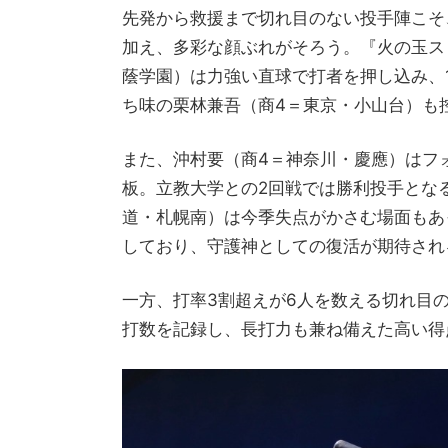
先発から救援まで切れ目のない投手陣こそ
加え、多彩な顔ぶれがそろう。『火の玉ス
蔭学園）は力強い直球で打者を押し込み、
ち味の栗林兼吾（商4＝東京・小山台）も
また、沖村要（商4＝神奈川・慶應）はフ
板。立教大学との2回戦では勝利投手とな
道・札幌南）は今季失点がかさむ場面もあっ
しており、守護神としての復活が期待され
一方、打率3割超えが6人を数える切れ目
打数を記録し、長打力も兼ね備えた高い得