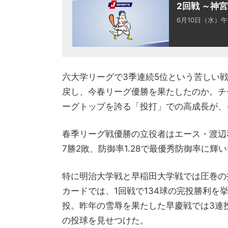
2回戦 ～神
6月10日（水）午前
六大学リーグで3季連続5位という苦しい
戻し、今春リーグ優勝を果たしたのか。チー
ーグトップを誇る「投打」での高成長が、
春季リーグ戦優勝の立役者はエース・渡辺
7勝2敗、防御率1.28で最優秀防御率に輝
特に明治大学戦と早稲田大学戦では圧巻の
カードでは、1回戦で134球の完投勝利を挙
投。昨年の雪辱を果たした早慶戦では3連投
の投球を見せつけた。