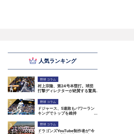
スキー
バドミントン
ピックアップ
人気ランキング
ー
ハンドボールコラム
WE ARE SNOW JAPAN ～若きアルペンスキ
フィギュア通信
B.LEAGUEコラム
今日も今日とてプッシュ＆ルーズ
サイクルNEWS
後藤健生コラム
元トップリーガーの今
Do ya love Baseball?
ー日本代表の素顔～
アイスダ
それぞれの4年間 ～冬の一瞬に縣ける女性ア
小暮卓史が小暮卓史について語る小暮卓史の
木村浩嗣コラム
“最強ラガーマン”列伝 ～ラグビーW杯2023～
スリートの肖像～
ための小暮卓史
野球 コラム
村上宗隆、第24号本塁打。球団
打撃ディレクターが絶賛する驚異
の打撃能力
野球 コラム
ドジャース、5連敗もパワーラン
キングでトップを維持
野球 コラム
ドラゴンズYouTube制作者が“今