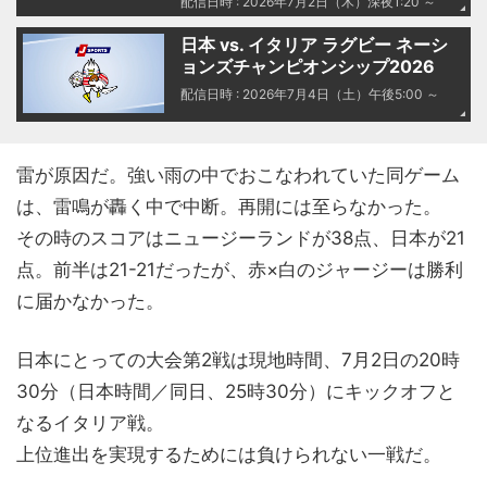
配信日時 : 2026年7月2日（木）深夜1:20 ～
日本 vs. イタリア ラグビー ネーシ
ョンズチャンピオンシップ2026
配信日時 : 2026年7月4日（土）午後5:00 ～
雷が原因だ。強い雨の中でおこなわれていた同ゲーム
は、雷鳴が轟く中で中断。再開には至らなかった。
その時のスコアはニュージーランドが38点、日本が21
点。前半は21-21だったが、赤×白のジャージーは勝利
に届かなかった。
日本にとっての大会第2戦は現地時間、7月2日の20時
30分（日本時間／同日、25時30分）にキックオフと
なるイタリア戦。
上位進出を実現するためには負けられない一戦だ。