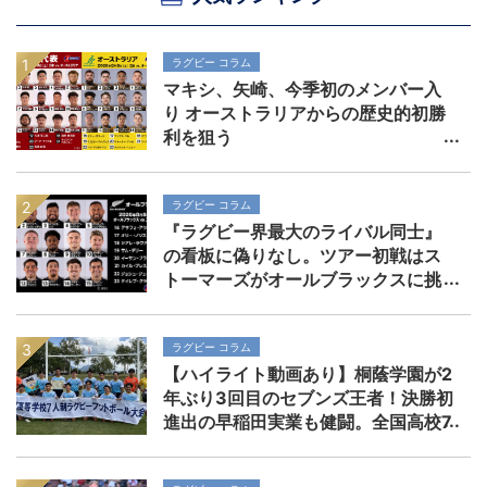
ラグビー コラム
マキシ、矢崎、今季初のメンバー入
り オーストラリアからの歴史的初勝
利を狙う
ラグビー コラム
『ラグビー界最大のライバル同士』
の看板に偽りなし。ツアー初戦はス
トーマーズがオールブラックスに挑
む。歴史を刻めるか
ラグビー コラム
【ハイライト動画あり】桐蔭学園が2
年ぶり3回目のセブンズ王者！決勝初
進出の早稲田実業も健闘。全国高校7
人制ラグビー大会