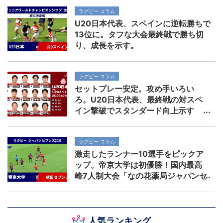
ラグビー コラム
U20日本代表、スペインに逆転勝ちで
13位に。タフな大会最終戦で勝ち切
り、成長を示す。
ラグビー コラム
セットプレー安定。攻め手いろい
ろ。U20日本代表、最終戦の対スペ
イン撃破でスタンダード向上示す
ラグビー コラム
激走したランナー10選手をピックア
ップ。帝京大学は初優勝！国内最高
峰7人制大会「なの花薬局ジャパンセ
ブンズ2026」
人気ランキング