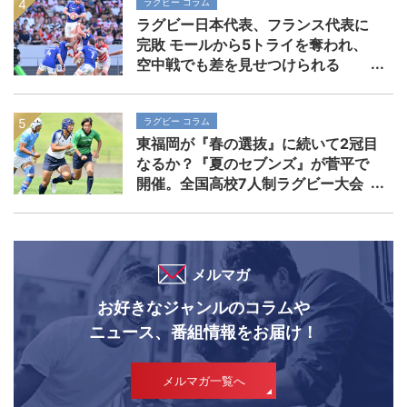
ラグビー コラム
ラグビー日本代表、フランス代表に
完敗 モールから5トライを奪われ、
空中戦でも差を見せつけられる
ラグビー コラム
東福岡が『春の選抜』に続いて2冠目
なるか？『夏のセブンズ』が菅平で
開催。全国高校7人制ラグビー大会
メルマガ
お好きなジャンルのコラムや
ニュース、番組情報をお届け！
メルマガ一覧へ