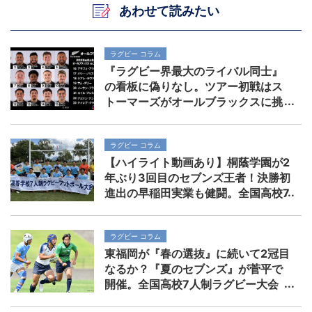
あわせて読みたい
ラグビー コラム
『ラグビー界最大のライバル同士』
の看板に偽りなし。ツアー初戦はス
トーマーズがオールブラックスに挑
む。歴史を刻めるか
ラグビー コラム
【ハイライト動画あり】桐蔭学園が2
年ぶり3回目のセブンズ王者！決勝初
進出の早稲田実業も健闘。全国高校7
人制ラグビー大会
ラグビー コラム
東福岡が『春の選抜』に続いて2冠目
なるか？『夏のセブンズ』が菅平で
開催。全国高校7人制ラグビー大会