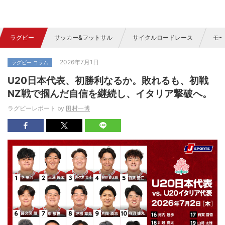
ラグビー
サッカー&フットサル
サイクルロードレース
モー
2026年7月1日
ラグビー コラム
U20日本代表、初勝利なるか。敗れるも、初戦
NZ戦で掴んだ自信を継続し、イタリア撃破へ。
ラグビーレポート by
田村一博