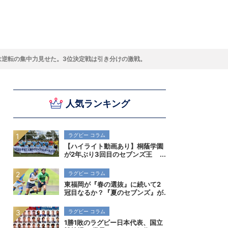
スキー
バドミントン
ピックアップ
は逆転の集中力見せた。3位決定戦は引き分けの激戦。
人気ランキング
ー
ハンドボールコラム
WE ARE SNOW JAPAN ～若きアルペンスキ
フィギュア通信
B.LEAGUEコラム
今日も今日とてプッシュ＆ルーズ
サイクルNEWS
後藤健生コラム
元トップリーガーの今
Do ya love Baseball?
ー日本代表の素顔～
アイスダ
それぞれの4年間 ～冬の一瞬に縣ける女性ア
小暮卓史が小暮卓史について語る小暮卓史の
木村浩嗣コラム
“最強ラガーマン”列伝 ～ラグビーW杯2023～
スリートの肖像～
ための小暮卓史
ラグビー コラム
【ハイライト動画あり】桐蔭学園
が2年ぶり3回目のセブンズ王
者！決勝初進出の早稲田実業も健
闘。全国高校7人制ラグビー大会
ラグビー コラム
東福岡が『春の選抜』に続いて2
冠目なるか？『夏のセブンズ』が
菅平で開催。全国高校7人制ラグ
ビー大会
ラグビー コラム
1勝1敗のラグビー日本代表、国立