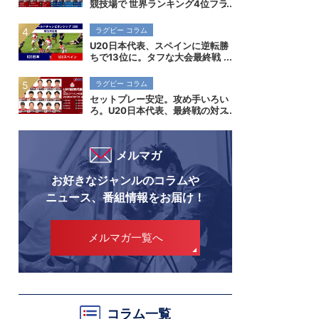
競技場で 世界ランキング4位フラ
ンス代表を迎え撃つ
ラグビー コラム
U20日本代表、スペインに逆転勝
ちで13位に。タフな大会最終戦
で勝ち切り、成長を示す。
ラグビー コラム
セットプレー安定。攻め手いろい
ろ。U20日本代表、最終戦の対ス
ペイン撃破でスタンダード向上示
す
メルマガ
お好きなジャンルのコラムや
ニュース、番組情報をお届け！
メルマガ一覧へ
コラム一覧