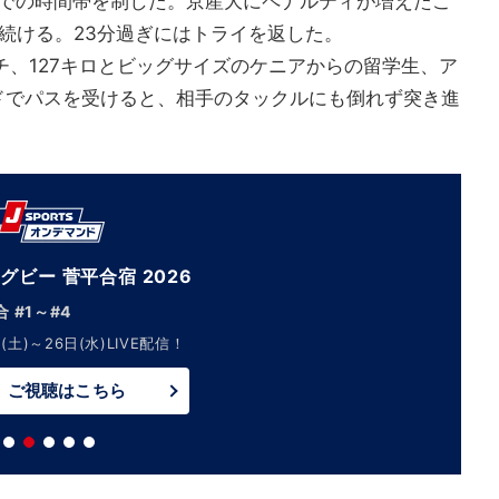
での時間帯を制した。京産大にペナルティが増えたこ
続ける。23分過ぎにはトライを返した。
チ、127キロとビッグサイズのケニアからの留学生、ア
ドでパスを受けると、相手のタックルにも倒れず突き進
グビー 菅平合宿 2026
 #1～#4
(土)～26日(水)LIVE配信！
ご視聴はこちら