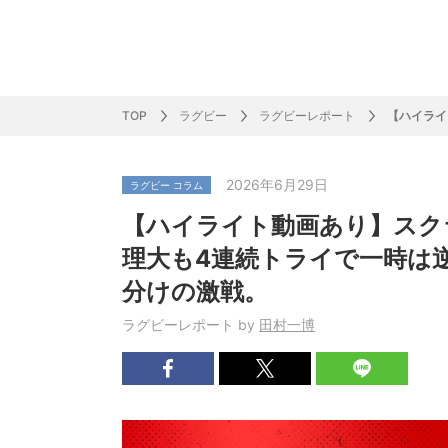
サッカー&
野球
ラグビー
ットサル
ピックアップ
スキー
バドミントン
バレーボール
サッカー&フットサル
ラグビー
野球
バスケットボール
モータースポーツ
フィギュアスケート
サイクルロードレース
TOP
ラグビー
ラグビーレポート
【ハイライ
2026年6月29日
ラグビー コラム
J SPORTSニュース
バドミントン代表だより
SKI GRAPHIC present’sアルペンスキーコラ
町田樹のスポーツアカデミア
バスケットボールコラム
SVリーグコラム
SUPER GT
自転車雑談
サッカーニュース
村上晃一ラグビーコラム
MLBコラム
ウィンタ
バド×レポ
ブラボー
フィギュ
バスケッ
バレーボ
モーター
サイクル
粕谷秀樹のO
ラグビー
野球好き
【ハイライト動画あり】スク
ム
困難突破トーク
フィギュアスケートーーク
Mr.フクイのものしり長者 de WRC !
ツールに恋して～珠玉のストーリー21選～
元川悦子コラム
be rugby ～ラグビーであれ～
MLB nation
スポーツ
スケオタデイ
裏しま物
しゅ～く
プレミア
ラグビー
日本人先
理大も4連続トライで一時は
Fリーグコラム
ラグビーのすゝめ
今週のプ
ラグビー
分けの激戦。
柔×コラム
「青春の挑
てきた！2
ラグビーレポート by
田村一博