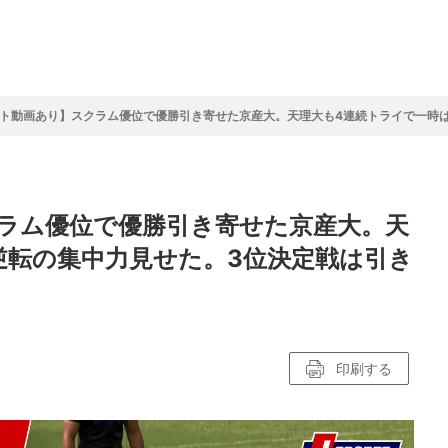
フ
サイクルロー
モータースポ
バスケットボ
フィギュアス
バレーボール
ドレース
ーツ
ール
ケート
ト動画あり】スクラム優位で優勝引き寄せた京産大。天理大も4連続トライで一時
ースポーツコラム
！！モーグル
アスケートレポート
トボールレポート
ールコラム
スポーツコラム
ロードレースレポート
WN GOAL，FINE GOAL
レポート
コラム
クライミングコラム
鳥人たちの賛歌 W杯スキージャンプ
小塚崇彦のフィギュアスケートラボ
ウインターカップコラム
まるっとアンサー
F1コラム
ツール・ド・フランス
粕谷秀樹のFoot！20周年ヒストリ
楕円球のある光景
MLBを観に行こう！
ラム優位で優勝引き寄せた京産大。天
レポート
ズ J SPORTS出張所
語
り～むら
リーグコラム
ニュース
発投手プレビュー
J SPORTSプロデューサーコラム
木戸先生直伝！今からでも間に合う
SUPER GT あの瞬間
輪生相談
土屋雅史コラム
ラグビーW杯2023出場国紹介
逆転の集中力見せた。3位決定戦は引き
ンス観戦講座
レミアムゴール
愛好日記
戦者」4年に1度のシーズンがやっ
017-2018ウインタースポーツ編
印刷する