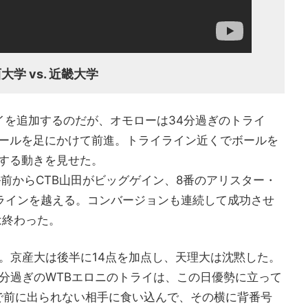
学 vs. 近畿大学
イを追加するのだが、オモローは34分過ぎのトライ
ボールを足にかけて前進。トライライン近くでボールを
する動きを見せた。
前からCTB山田がビッグゲイン、8番のアリスター・
ラインを越える。コンバージョンも連続して成功させ
は終わった。
24。京産大は後半に14点を加点し、天理大は沈黙した。
5分過ぎのWTBエロニのトライは、この日優勢に立って
で前に出られない相手に食い込んで、その横に背番号