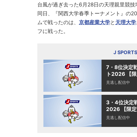
台風が過ぎ去った6月28日の天理親里競技
同日、『関西大学春季トーナメント』の2
ムで戦ったのは、
京都産業大学
と
天理大学
フに戦った。
J SPOR
7・8位決定
ト2026 【
見逃し配信中
3・4位決定
2026 【限
見逃し配信中