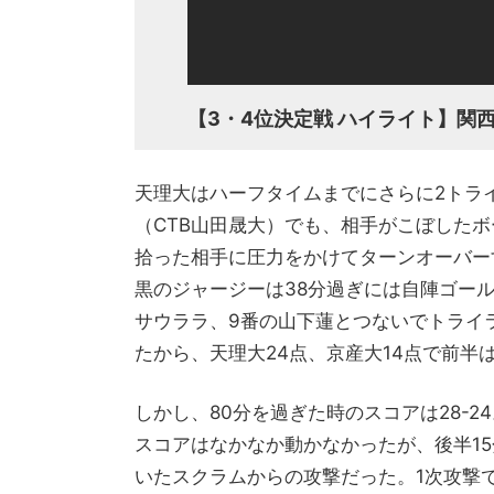
【3・4位決定戦 ハイライト】関西大
天理大はハーフタイムまでにさらに2トラ
（CTB山田晟大）でも、相手がこぼした
拾った相手に圧力をかけてターンオーバー
黒のジャージーは38分過ぎには自陣ゴール
サウララ、9番の山下蓮とつないでトライ
たから、天理大24点、京産大14点で前半
しかし、80分を過ぎた時のスコアは28-
スコアはなかなか動かなかったが、後半1
いたスクラムからの攻撃だった。1次攻撃