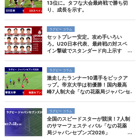
13位に。タフな大会最終戦で勝ち切
り、成長を示す。
ラグビー コラム
セットプレー安定。攻め手いろい
ろ。U20日本代表、最終戦の対スペ
イン撃破でスタンダード向上示す
ラグビー コラム
激走したランナー10選手をピックア
ップ。帝京大学は初優勝！国内最高
峰7人制大会「なの花薬局ジャパンセ
ブンズ2026」
ラグビー コラム
全国のスピードスターが競演！7人制
のサマーフェスティバル「なの花薬
局ジャパンセブンズ2026」