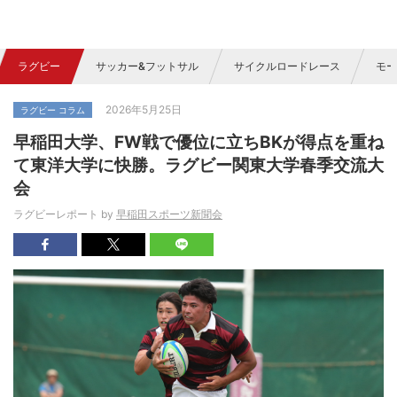
ラグビー
サッカー&フットサル
サイクルロードレース
モー
2026年5月25日
ラグビー コラム
早稲田大学、FW戦で優位に立ちBKが得点を重ね
て東洋大学に快勝。ラグビー関東大学春季交流大
会
ラグビーレポート by
早稲田スポーツ新聞会