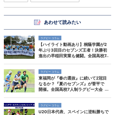
あわせて読みたい
ラグビー コラム
【ハイライト動画あり】桐蔭学園が2
年ぶり3回目のセブンズ王者！決勝初
進出の早稲田実業も健闘。全国高校7
人制ラグビー大会
ラグビー コラム
東福岡が『春の選抜』に続いて2冠目
なるか？『夏のセブンズ』が菅平で
開催。全国高校7人制ラグビー大会
ラグビー コラム
U20日本代表、スペインに逆転勝ちで