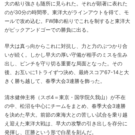
大の粘り強さも随所に見られた。それが顕著に表れた
のが30分の時間帯。東洋大がラインアウトを得て、モ
ールで攻め込む。FW陣の粘りでこれを制すると東洋大
がピックアンドゴーでの勝負に出る。
早大は真っ向からこれに対抗し、力と力のぶつかり合
いが続く。しかし早大の厚い守備が相手のミスを生み
出し、ピンチを守り切る重要な局面となった。その
後、お互いに1トライずつ決め、最終スコア67-14と大
きく勝ち越して、春季大会3連勝を飾った。
清水健伸主将（スポ4＝東京・国学院久我山）が不在
の中、松沼を中心にチームをまとめ、春季大会3連勝
を決めた早大。前節の東海大との苦しい試合を乗り越
え迎えた東洋大戦は、早大の攻撃の引き出しを存分に
発揮し、圧勝という形で白星を刻んだ。