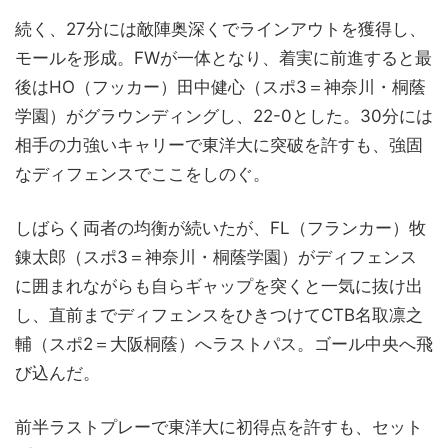
続く、27分には敵陣奥深くでラインアウトを獲得し、
モールを形成。FWが一体となり、着実に前進すると最
後はHO（フッカー）田中健心（スポ3＝神奈川・桐蔭
学園）がグラウンディングし、22-0とした。30分には
相手の力強いキャリーで東洋大に突破を許すも、強固
なディフェンスでここをしのぐ。
しばらく両者の均衡が続いたが、FL（フランカー）牧
錬太郎（スポ3＝神奈川・桐蔭学園）がディフェンス
に囲まれながらも自らギャップを突くと一気に抜け出
し、直前までディフェンスをひきつけてCTB名取凛之
輔（スポ2＝大阪桐蔭）へラストパス。ゴール中央へ飛
び込んだ。
前半ラストプレーで東洋大に初得点を許すも、セット