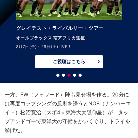
グレイテスト・ライバルリー・ツアー
オールブラックス 南アフリカ遠征
8月7日(金)～29日(土)LIVE！
ご視聴はこちら
一方、FW（フォワード）陣も見せ場を作る。20分に
は再度コラプシングの反則を誘うとNO8（ナンバーエ
イト）松沼寛治（スポ4＝東海大大阪仰星）が、タッ
プアンドゴーで東洋大の守備をかいくぐり、トライを
挙げた。