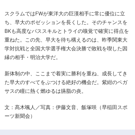
スクラムではFWが東洋大の巨漢相手に常に優位に立
ち、早大のポゼッションを長くした。そのチャンスを
BKも高度なパススキルとトライの嗅覚で確実に得点を
重ねた。この先、早大を待ち構えるのは、昨季関東大
学対抗戦と全国大学選手権大会決勝で敗戦を喫した因
縁の相手・明治大学だ。
新体制の中、ここまで着実に勝利を重ね、成長してき
た早大のすべてをぶつける絶好の機会だ。紫紺のペガ
サスの瞳に熱く燃ゆるは臙脂の炎。
文：髙木颯人／写真：伊藤文音、飯塚咲（早稲田スポ
ーツ新聞会）