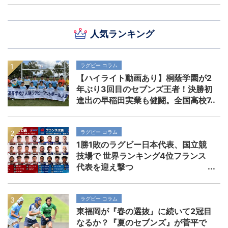
人気ランキング
ラグビー コラム
【ハイライト動画あり】桐蔭学園が2
年ぶり3回目のセブンズ王者！決勝初
進出の早稲田実業も健闘。全国高校7
人制ラグビー大会
ラグビー コラム
1勝1敗のラグビー日本代表、国立競
技場で 世界ランキング4位フランス
代表を迎え撃つ
ラグビー コラム
東福岡が『春の選抜』に続いて2冠目
なるか？『夏のセブンズ』が菅平で