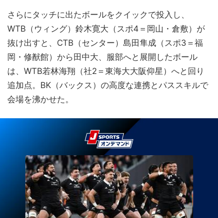
さらにタッチに出たボールをクイックで投入し、
WTB（ウィング）鈴木寛大（スポ4＝岡山・倉敷）が
抜け出すと、CTB（センター）島田隼成（スポ3＝福
岡・修猷館）から田中大、服部へと展開したボール
は、WTB若林海翔（社2＝東海大大阪仰星）へと回り
追加点。BK（バックス）の高度な連携とパススキルで
会場を沸かせた。