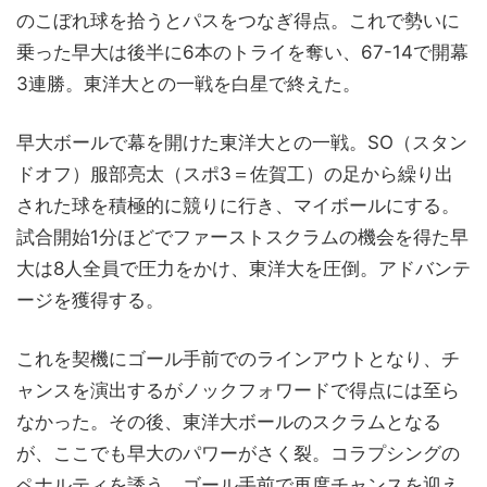
のこぼれ球を拾うとパスをつなぎ得点。これで勢いに
乗った早大は後半に6本のトライを奪い、67-14で開幕
3連勝。東洋大との一戦を白星で終えた。
早大ボールで幕を開けた東洋大との一戦。SO（スタン
ドオフ）服部亮太（スポ3＝佐賀工）の足から繰り出
された球を積極的に競りに行き、マイボールにする。
試合開始1分ほどでファーストスクラムの機会を得た早
大は8人全員で圧力をかけ、東洋大を圧倒。アドバンテ
ージを獲得する。
これを契機にゴール手前でのラインアウトとなり、チ
ャンスを演出するがノックフォワードで得点には至ら
なかった。その後、東洋大ボールのスクラムとなる
が、ここでも早大のパワーがさく裂。コラプシングの
ペナルティを誘う。ゴール手前で再度チャンスを迎え