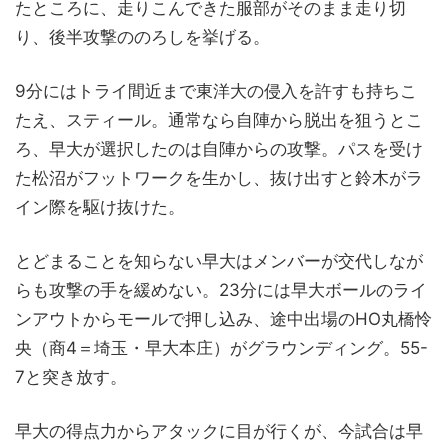
たところに、走りこんできた服部がそのまま走り切
り、後半攻撃ののろしを挙げる。
9分にはトライ間近まで東洋大の侵入を許すも持ちこ
たえ、スティール。通常なら自陣から脱出を狙うとこ
ろ、早大が選択したのは自陣からの攻撃。パスを受け
た松沼がフットワークを生かし、抜け出すと鈴木がラ
イン際を駆け抜けた。
とどまることを知らない早大はメンバーが交代しなが
らも攻撃の手を緩めない。23分には早大ボールのライ
ンアウトからモールで押し込み、途中出場のHO丸橋怜
央（商4＝埼玉・早大本庄）がグラウンディング。55-
7と突き放す。
早大の得点力からアタックに目が行くが、今試合は早