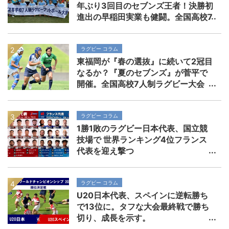
年ぶり3回目のセブンズ王者！決勝初
進出の早稲田実業も健闘。全国高校7
人制ラグビー大会
ラグビー コラム
東福岡が『春の選抜』に続いて2冠目
なるか？『夏のセブンズ』が菅平で
開催。全国高校7人制ラグビー大会
ラグビー コラム
1勝1敗のラグビー日本代表、国立競
技場で 世界ランキング4位フランス
代表を迎え撃つ
ラグビー コラム
U20日本代表、スペインに逆転勝ち
で13位に。タフな大会最終戦で勝ち
切り、成長を示す。