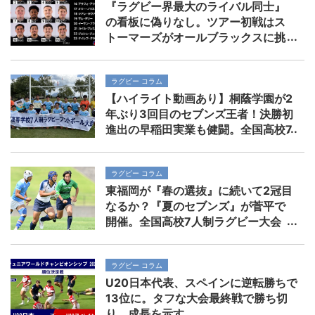
『ラグビー界最大のライバル同士』
の看板に偽りなし。ツアー初戦はス
トーマーズがオールブラックスに挑
む。歴史を刻めるか
ラグビー コラム
【ハイライト動画あり】桐蔭学園が2
年ぶり3回目のセブンズ王者！決勝初
進出の早稲田実業も健闘。全国高校7
人制ラグビー大会
ラグビー コラム
東福岡が『春の選抜』に続いて2冠目
なるか？『夏のセブンズ』が菅平で
開催。全国高校7人制ラグビー大会
ラグビー コラム
U20日本代表、スペインに逆転勝ちで
13位に。タフな大会最終戦で勝ち切
り、成長を示す。