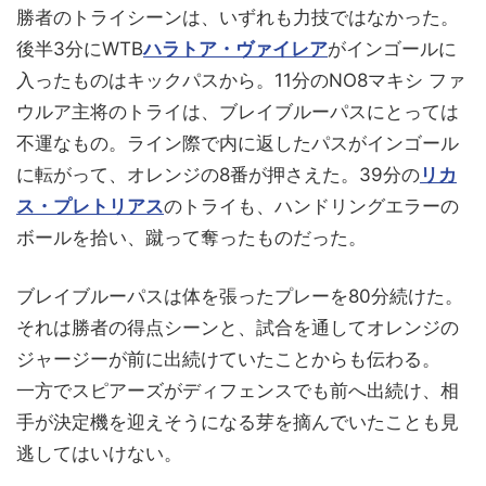
勝者のトライシーンは、いずれも力技ではなかった。
後半3分にWTB
ハラトア・ヴァイレア
がインゴールに
入ったものはキックパスから。11分のNO8マキシ ファ
ウルア主将のトライは、ブレイブルーパスにとっては
不運なもの。ライン際で内に返したパスがインゴール
に転がって、オレンジの8番が押さえた。39分の
リカ
ス・プレトリアス
のトライも、ハンドリングエラーの
ボールを拾い、蹴って奪ったものだった。
ブレイブルーパスは体を張ったプレーを80分続けた。
それは勝者の得点シーンと、試合を通してオレンジの
ジャージーが前に出続けていたことからも伝わる。
一方でスピアーズがディフェンスでも前へ出続け、相
手が決定機を迎えそうになる芽を摘んでいたことも見
逃してはいけない。