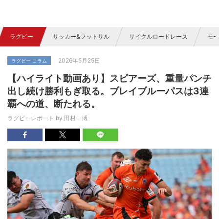
ラグビー
サッカー&フットサル
サイクルロードレース
モー
2026年5月25日
ラグビー コラム
【ハイライト動画あり】スピアーズ、重量パンチ
出し続け勝利もぎ取る。ブレイブルーパスは3連
覇への道、断たれる。
ラグビーレポート by
田村一博