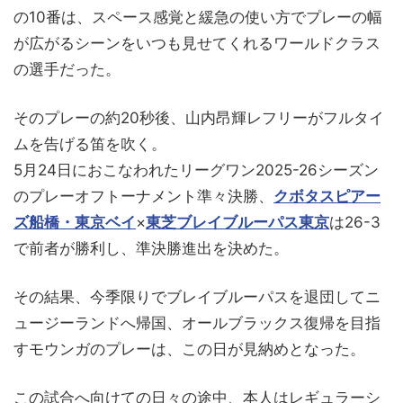
の10番は、スペース感覚と緩急の使い方でプレーの幅
が広がるシーンをいつも見せてくれるワールドクラス
の選手だった。
そのプレーの約20秒後、山内昂輝レフリーがフルタイ
ムを告げる笛を吹く。
5月24日におこなわれたリーグワン2025-26シーズン
のプレーオフトーナメント準々決勝、
クボタスピアー
ズ船橋・東京ベイ
×
東芝ブレイブルーパス東京
は26-3
で前者が勝利し、準決勝進出を決めた。
その結果、今季限りでブレイブルーパスを退団してニ
ュージーランドへ帰国、オールブラックス復帰を目指
すモウンガのプレーは、この日が見納めとなった。
この試合へ向けての日々の途中、本人はレギュラーシ