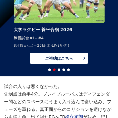
大学ラグビー 菅平合宿 2026
練習試合 #1～#4
8月15日(土)～26日(水)LIVE配信！
ご視聴はこちら
試合の入りは悪くなかった。
先制点は前半4分。ブレイブルーパスはディフェンダ
ー間などのスペースにうまく入り込んで食い込み、フ
ェーズを重ねる。真正面からのコリジョンを避けなが
らも強く前に出て得たPGをFB
松永拓朗
が決め、ほし