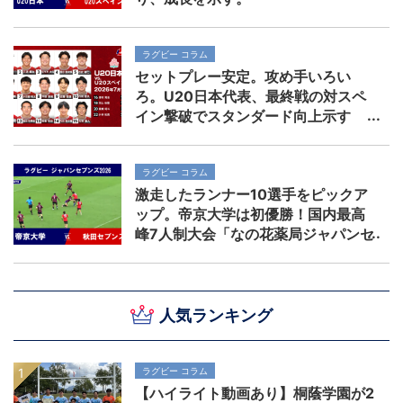
ラグビー コラム
セットプレー安定。攻め手いろい
ろ。U20日本代表、最終戦の対スペ
イン撃破でスタンダード向上示す
ラグビー コラム
激走したランナー10選手をピックア
ップ。帝京大学は初優勝！国内最高
峰7人制大会「なの花薬局ジャパンセ
ブンズ2026」
人気ランキング
ラグビー コラム
【ハイライト動画あり】桐蔭学園が2