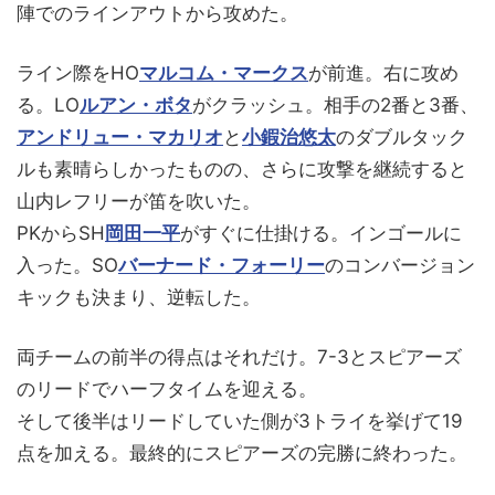
陣でのラインアウトから攻めた。
ライン際をHO
マルコム・マークス
が前進。右に攻め
る。LO
ルアン・ボタ
がクラッシュ。相手の2番と3番、
アンドリュー・マカリオ
と
小鍜治悠太
のダブルタック
ルも素晴らしかったものの、さらに攻撃を継続すると
山内レフリーが笛を吹いた。
PKからSH
岡田一平
がすぐに仕掛ける。インゴールに
入った。SO
バーナード・フォーリー
のコンバージョン
キックも決まり、逆転した。
両チームの前半の得点はそれだけ。7-3とスピアーズ
のリードでハーフタイムを迎える。
そして後半はリードしていた側が3トライを挙げて19
点を加える。最終的にスピアーズの完勝に終わった。