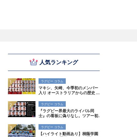
スキー
バドミントン
ピックアップ
人気ランキング
ー
ハンドボールコラム
WE ARE SNOW JAPAN ～若きアルペンスキ
フィギュア通信
B.LEAGUEコラム
今日も今日とてプッシュ＆ルーズ
サイクルNEWS
後藤健生コラム
元トップリーガーの今
Do ya love Baseball?
ー日本代表の素顔～
アイスダ
それぞれの4年間 ～冬の一瞬に縣ける女性ア
小暮卓史が小暮卓史について語る小暮卓史の
木村浩嗣コラム
“最強ラガーマン”列伝 ～ラグビーW杯2023～
スリートの肖像～
ための小暮卓史
ラグビー コラム
マキシ、矢崎、今季初のメンバー
入り オーストラリアからの歴史
的初勝利を狙う
ラグビー コラム
『ラグビー界最大のライバル同
士』の看板に偽りなし。ツアー初
戦はストーマーズがオールブラッ
クスに挑む。歴史を刻めるか
ラグビー コラム
【ハイライト動画あり】桐蔭学園