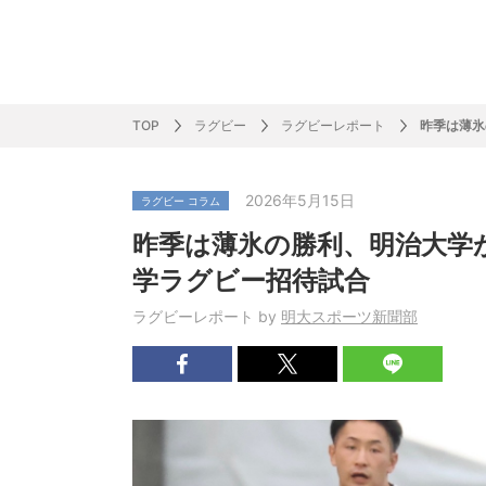
サッカー&
野球
ラグビー
ットサル
ピックアップ
スキー
バドミントン
バレーボール
サッカー&フットサル
ラグビー
野球
バスケットボール
モータースポーツ
フィギュアスケート
サイクルロードレース
TOP
ラグビー
ラグビーレポート
昨季は薄氷
2026年5月15日
ラグビー コラム
J SPORTSニュース
バドミントン代表だより
SKI GRAPHIC present’sアルペンスキーコラ
町田樹のスポーツアカデミア
バスケットボールコラム
SVリーグコラム
SUPER GT
自転車雑談
サッカーニュース
村上晃一ラグビーコラム
MLBコラム
ウィンタ
バド×レポ
ブラボー
フィギュ
バスケッ
バレーボ
モーター
サイクル
粕谷秀樹のO
ラグビー
野球好き
昨季は薄氷の勝利、明治大学
ム
困難突破トーク
フィギュアスケートーーク
Mr.フクイのものしり長者 de WRC !
ツールに恋して～珠玉のストーリー21選～
元川悦子コラム
be rugby ～ラグビーであれ～
MLB nation
スポーツ
スケオタデイ
裏しま物
しゅ～く
プレミア
ラグビー
日本人先
学ラグビー招待試合
Fリーグコラム
ラグビーのすゝめ
今週のプ
ラグビー
ラグビーレポート by
明大スポーツ新聞部
柔×コラム
「青春の挑
てきた！2