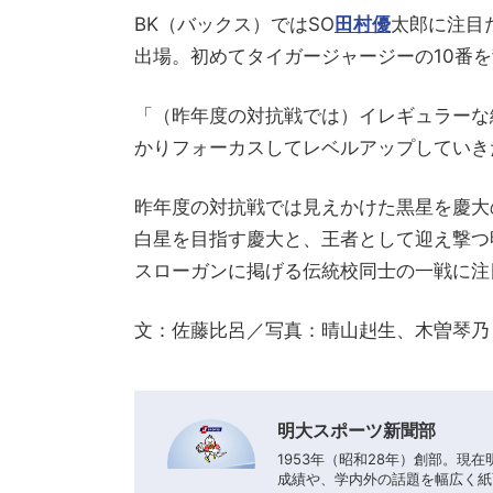
BK（バックス）ではSO
田村優
太郎に注目
出場。初めてタイガージャージーの10番
「（昨年度の対抗戦では）イレギュラーな
かりフォーカスしてレベルアップしていき
昨年度の対抗戦では見えかけた黒星を慶大
白星を目指す慶大と、王者として迎え撃つ明
スローガンに掲げる伝統校同士の一戦に注
文：佐藤比呂／写真：晴山赳生、木曽琴乃
明大スポーツ新聞部
1953年（昭和28年）創部。現
成績や、学内外の話題を幅広く紙