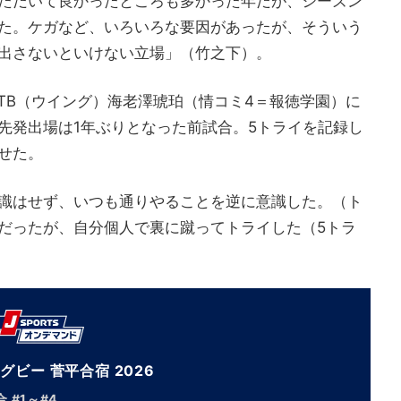
ただいて良かったところも多かった年だが、シーズン
た。ケガなど、いろいろな要因があったが、そういう
出さないといけない立場」（竹之下）。
TB（ウイング）海老澤琥珀（情コミ4＝報徳学園）に
先発出場は1年ぶりとなった前試合。5トライを記録し
せた。
識はせず、いつも通りやることを逆に意識した。（ト
だったが、自分個人で裏に蹴ってトライした（5トラ
グビー 菅平合宿 2026
 #1～#4