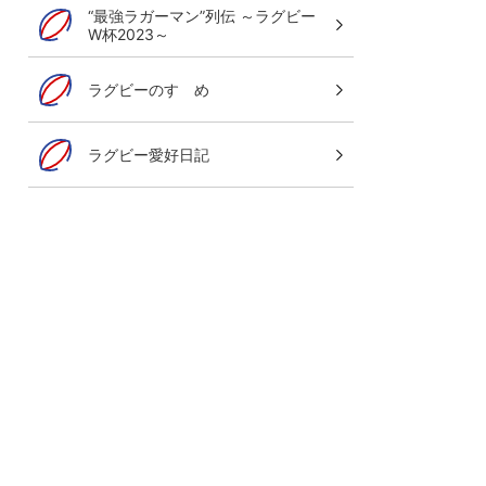
“最強ラガーマン”列伝 ～ラグビー
W杯2023～
ラグビーのすゝめ
ラグビー愛好日記
グレイテスト・ライバルリー・ツア
オールブラックス 南アフリカ遠征