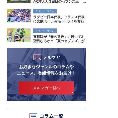
が2年ぶり3回目のセブンズ王
者！決勝初進出の早稲田実業も健
闘。全国高校7人制ラグビー大会
ラグビー コラム
ラグビー日本代表、フランス代表
に完敗 モールから5トライを奪わ
れ、空中戦でも差を見せつけられ
る
ラグビー コラム
東福岡が『春の選抜』に続いて2
冠目なるか？『夏のセブンズ』が
菅平で開催。全国高校7人制ラグ
ビー大会
メルマガ
お好きなジャンルのコラムや
ニュース、番組情報をお届け！
メルマガ一覧へ
コラム一覧