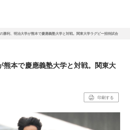
フ
サイクルロー
モータースポ
バスケットボ
フィギュアス
バレーボール
ドレース
ーツ
ール
ケート
の勝利、明治大学が熊本で慶應義塾大学と対戦。関東大学ラグビー招待試合
ースポーツコラム
！！モーグル
アスケートレポート
トボールレポート
ールコラム
スポーツコラム
ロードレースレポート
WN GOAL，FINE GOAL
レポート
コラム
クライミングコラム
鳥人たちの賛歌 W杯スキージャンプ
小塚崇彦のフィギュアスケートラボ
ウインターカップコラム
まるっとアンサー
F1コラム
ツール・ド・フランス
粕谷秀樹のFoot！20周年ヒストリ
楕円球のある光景
MLBを観に行こう！
が熊本で慶應義塾大学と対戦。関東大
レポート
ズ J SPORTS出張所
語
り～むら
リーグコラム
ニュース
発投手プレビュー
J SPORTSプロデューサーコラム
木戸先生直伝！今からでも間に合う
SUPER GT あの瞬間
輪生相談
土屋雅史コラム
ラグビーW杯2023出場国紹介
ンス観戦講座
レミアムゴール
愛好日記
戦者」4年に1度のシーズンがやっ
017-2018ウインタースポーツ編
印刷する