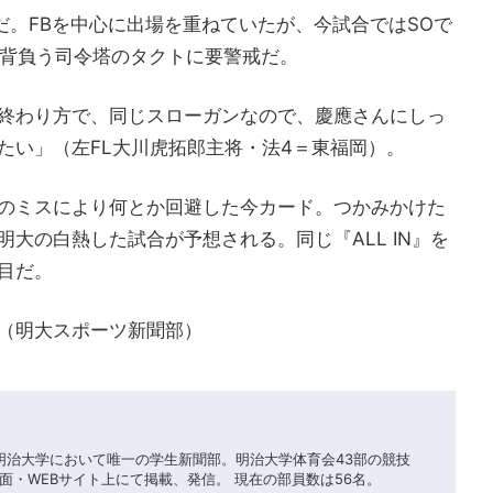
だ。FBを中心に出場を重ねていたが、今試合ではSOで
を背負う司令塔のタクトに要警戒だ。
終わり方で、同じスローガンなので、慶應さんにしっ
たい」（左FL大川虎拓郎主将・法4＝東福岡）。
のミスにより何とか回避した今カード。つかみかけた
大の白熱した試合が予想される。同じ『ALL IN』を
目だ。
（明大スポーツ新聞部）
在明治大学において唯一の学生新聞部。明治大学体育会43部の競技
面・WEBサイト上にて掲載、発信。 現在の部員数は56名。