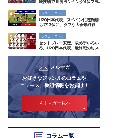
競技場で 世界ランキング4位フラ
ンス代表を迎え撃つ
ラグビー コラム
U20日本代表、スペインに逆転勝
ちで13位に。タフな大会最終戦
で勝ち切り、成長を示す。
ラグビー コラム
セットプレー安定。攻め手いろい
ろ。U20日本代表、最終戦の対ス
ペイン撃破でスタンダード向上示
す
メルマガ
お好きなジャンルのコラムや
ニュース、番組情報をお届け！
メルマガ一覧へ
コラム一覧