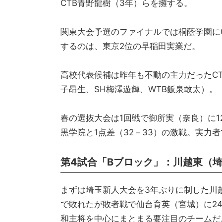
CTB青野龍樹（3年）らを擁する。
関東大会予選のファイナルでは桐蔭学園に
するのは、東京2位の早稲田実業だ。
高校代表候補は昨年も不動の主力だったCT
子昂生、SH梅澤遊輝、WTB飯泉敢太）。
春の選抜大会は1回戦で御所実（奈良）に1
黒学院と1点差（32－33）の激戦。実力
第4試合「Bブロック」：川越東（埼
まずは埼玉新人大会を3年ぶりに制した川越
で敗れたが敗者戦で仙台育英（宮城）に24
和主将を中心にまとまる要注目のチームだ