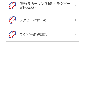
“最強ラガーマン”列伝 ～ラグビー
W杯2023～
ラグビーのすゝめ
ラグビー愛好日記
グレイテスト・ライバルリー・ツア
オールブラックス 南アフリカ遠征
8月7日(金)～29日(土)LIVE！
ご視聴はこちら