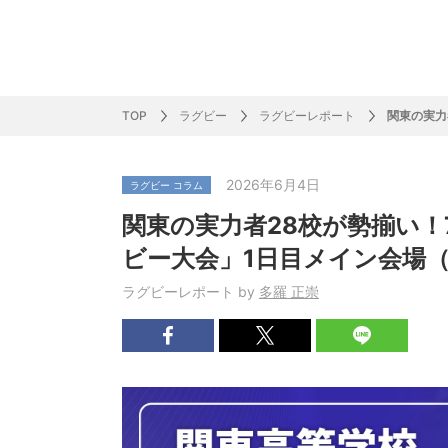
サッカー&
野球
ラグビー
ットサル
ピックアップ
スキー
バドミントン
バレーボール
サッカー&フットサル
ラグビー
野球
バスケットボール
モータースポーツ
フィギュアスケート
サイクルロードレース
TOP
ラグビー
ラグビーレポート
関東の実力
2026年6月4日
ラグビー コラム
J SPORTSニュース
バドミントン代表だより
SKI GRAPHIC present’sアルペンスキーコラ
町田樹のスポーツアカデミア
バスケットボールコラム
SVリーグコラム
SUPER GT
自転車雑談
サッカーニュース
村上晃一ラグビーコラム
MLBコラム
ウィンタ
バド×レポ
ブラボー
フィギュ
バスケッ
バレーボ
モーター
サイクル
粕谷秀樹のO
ラグビー
野球好き
関東の実力者28校が勢揃い！
ム
困難突破トーク
フィギュアスケートーーク
Mr.フクイのものしり長者 de WRC !
ツールに恋して～珠玉のストーリー21選～
元川悦子コラム
be rugby ～ラグビーであれ～
MLB nation
スポーツ
スケオタデイ
裏しま物
しゅ～く
プレミア
ラグビー
日本人先
ビー大会」1日目メイン会場
Fリーグコラム
ラグビーのすゝめ
今週のプ
ラグビー
ラグビーレポート by
多羅 正崇
柔×コラム
「青春の挑
てきた！2