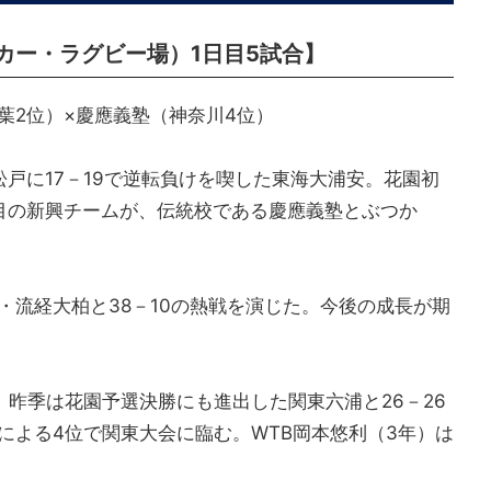
カー・ラグビー場）1日目5試合】
葉2位）×慶應義塾（神奈川4位）
戸に17－19で逆転負けを喫した東海大浦安。花園初
目の新興チームが、伝統校である慶應義塾とぶつか
・流経大柏と38－10の熱戦を演じた。今後の成長が期
昨季は花園予選決勝にも進出した関東六浦と26－26
による4位で関東大会に臨む。WTB岡本悠利（3年）は