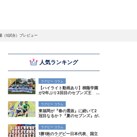
スキー
バドミントン
ピックアップ
場（5試合）プレビュー
人気ランキング
ー
ハンドボールコラム
WE ARE SNOW JAPAN ～若きアルペンスキ
フィギュア通信
B.LEAGUEコラム
今日も今日とてプッシュ＆ルーズ
サイクルNEWS
後藤健生コラム
元トップリーガーの今
Do ya love Baseball?
ー日本代表の素顔～
アイスダ
それぞれの4年間 ～冬の一瞬に縣ける女性ア
小暮卓史が小暮卓史について語る小暮卓史の
木村浩嗣コラム
“最強ラガーマン”列伝 ～ラグビーW杯2023～
スリートの肖像～
ための小暮卓史
ラグビー コラム
【ハイライト動画あり】桐蔭学園
が2年ぶり3回目のセブンズ王
者！決勝初進出の早稲田実業も健
闘。全国高校7人制ラグビー大会
ラグビー コラム
東福岡が『春の選抜』に続いて2
冠目なるか？『夏のセブンズ』が
菅平で開催。全国高校7人制ラグ
ビー大会
ラグビー コラム
1勝1敗のラグビー日本代表、国立