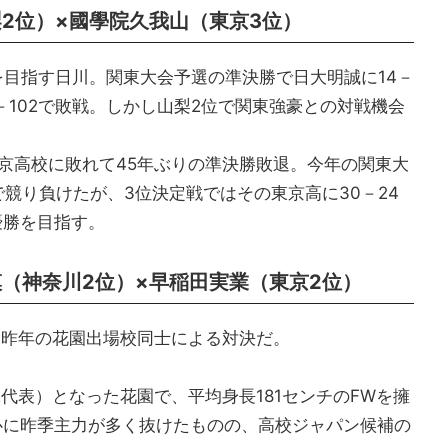
2位）×國學院久我山（東京3位）
を目指す日川。関東大会予選の準決勝で日大明誠に14－
－102で敗戦。しかし山梨2位で関東強豪との対戦機会
京高校に敗れて45年ぶりの準決勝敗退。今年の関東大
で競り負けたが、3位決定戦ではその東京高に30－24
優勝を目指す。
（神奈川2位）×早稲田実業（東京2位）
、昨年の花園出場校同士による対決だ。
代表）となった花園で、平均身長181センチのFWを擁
中心に昨季主力が多く抜けたものの、高校ジャパン候補の