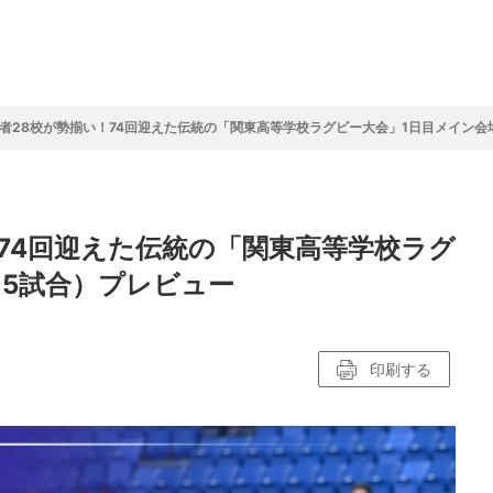
フ
サイクルロー
モータースポ
バスケットボ
フィギュアス
バレーボール
ドレース
ーツ
ール
ケート
者28校が勢揃い！74回迎えた伝統の「関東高等学校ラグビー大会」1日目メイン会
ースポーツコラム
！！モーグル
アスケートレポート
トボールレポート
ールコラム
スポーツコラム
ロードレースレポート
WN GOAL，FINE GOAL
レポート
コラム
クライミングコラム
鳥人たちの賛歌 W杯スキージャンプ
小塚崇彦のフィギュアスケートラボ
ウインターカップコラム
まるっとアンサー
F1コラム
ツール・ド・フランス
粕谷秀樹のFoot！20周年ヒストリ
楕円球のある光景
MLBを観に行こう！
74回迎えた伝統の「関東高等学校ラグ
レポート
ズ J SPORTS出張所
語
り～むら
リーグコラム
ニュース
発投手プレビュー
J SPORTSプロデューサーコラム
木戸先生直伝！今からでも間に合う
SUPER GT あの瞬間
輪生相談
土屋雅史コラム
ラグビーW杯2023出場国紹介
（5試合）プレビュー
ンス観戦講座
レミアムゴール
愛好日記
戦者」4年に1度のシーズンがやっ
017-2018ウインタースポーツ編
印刷する