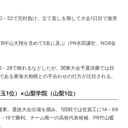
0－52で完封負け。立て直しを期して大会1日目で激突
B中山大翔を含めて5名に及ぶ（PR水田謙壮、NO8金
2－28で敗れるなどしたが、関東大会予選決勝では目
者である東海大相模との手合わせの行方が注目される。
玉1位）×山梨学院（山梨1位）
東。選抜大会出場を掴み、1回戦では佐賀工に14－69
－19で勝利。チーム唯一の高校代表候補、PR竹山暖
。