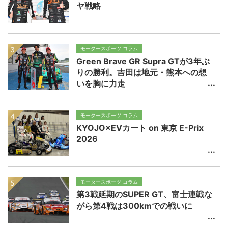
ヤ戦略
モータースポーツ コラム
Green Brave GR Supra GTが3年ぶ
りの勝利。吉田は地元・熊本への想
いを胸に力走
モータースポーツ コラム
KYOJO×EVカート on 東京 E-Prix
2026
モータースポーツ コラム
第3戦延期のSUPER GT、富士連戦な
がら第4戦は300kmでの戦いに