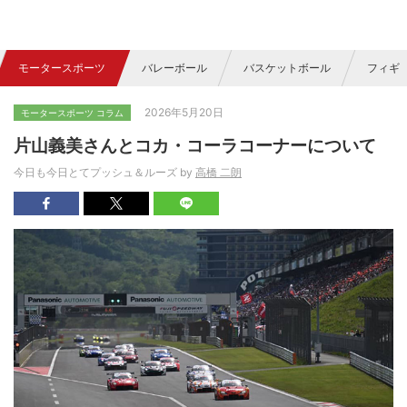
モータースポーツ
バレーボール
バスケットボール
フィギ
2026年5月20日
モータースポーツ コラム
片山義美さんとコカ・コーラコーナーについて
今日も今日とてプッシュ＆ルーズ by
高橋 二朗