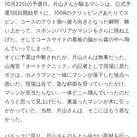
10月22日の予選日。片山さんが駆るマシンは、公式予
選1回目開始早々に、100Rのクリッピングあたりでス
ピン。コースのアウト側へ後ろ向きとなった瞬間、舞
い上がって、スポンジバリアがマシンをさらに跳ね上
げた。そしてコースサイドの看板の脇から森の中へ飛
んでいってしまった。
すぐに予選は中断されたが、片山さんは無事だった。
山海堂『オートテクニック』の記者として現場に居た
ボクは、カメラマンと一緒にマシンが落下した地点へ
急いだ。現場は谷で、急な斜面を登っていったがけ、
マシンが見当たらない。一体どこへ飛んでいったのだ
ろうと思って見上げたら、裏返ったマシンが木に引っ
かかっていた。当然、片山さんは、そこにはもう居な
かった。
パドックに戻り、片山さんのもとへ向かい取材を行っ