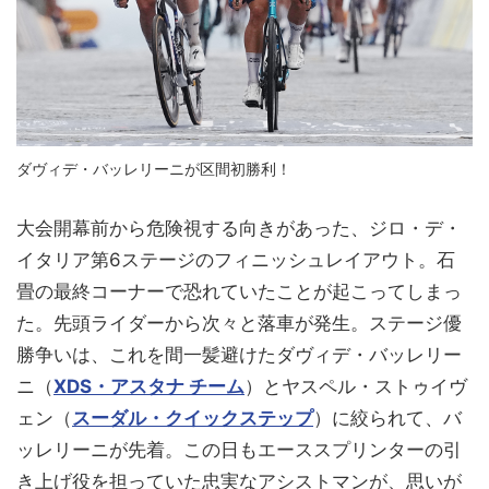
ダヴィデ・バッレリーニが区間初勝利！
大会開幕前から危険視する向きがあった、ジロ・デ・
イタリア第6ステージのフィニッシュレイアウト。石
畳の最終コーナーで恐れていたことが起こってしまっ
た。先頭ライダーから次々と落車が発生。ステージ優
勝争いは、これを間一髪避けたダヴィデ・バッレリー
ニ（
XDS・アスタナ チーム
）とヤスペル・ストゥイヴ
ェン（
スーダル・クイックステップ
）に絞られて、バ
ッレリーニが先着。この日もエーススプリンターの引
き上げ役を担っていた忠実なアシストマンが、思いが