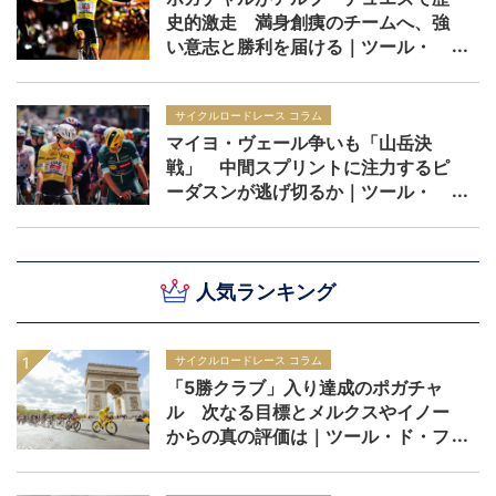
史的激走 満身創痍のチームへ、強
い意志と勝利を届ける｜ツール・
ド・フランス2026 レースレポー
ト：第19ステージ
サイクルロードレース コラム
マイヨ・ヴェール争いも「山岳決
戦」 中間スプリントに注力するピ
ーダスンが逃げ切るか｜ツール・
ド・フランス2026
人気ランキング
サイクルロードレース コラム
「5勝クラブ」入り達成のポガチャ
ル 次なる目標とメルクスやイノー
からの真の評価は｜ツール・ド・フ
ランス2026