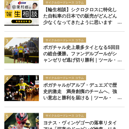
サイクルロードレース コラム
【輪生相談】シクロクロスに特化し
た自転車の日本での販売がどんどん
少なくなってきたように思います
サイクルロードレース コラム
ポガチャル史上最多タイとなる5回目
の総合優勝。ファンデルプールがシ
ャンゼリゼ逃げ切り勝利｜ツール・
ド・フランス2026 レースレポー
ト：第21ステージ
サイクルロードレース コラム
ポガチャルがアルプ・デュエズで歴
史的激走 満身創痍のチームへ、強
い意志と勝利を届ける｜ツール・
ド・フランス2026 レースレポー
ト：第19ステージ
サイクルロードレース コラム
ヨナス・ヴィンゲゴーの落車リタイ
アは「深夜のドーピング検査」にあ