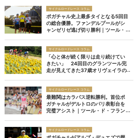
サイクルロードレース コラム
ポガチャル史上最多タイとなる5回目
の総合優勝。ファンデルプールがシ
ャンゼリゼ逃げ切り勝利｜ツール・
ド・フランス2026 レースレポー
ト：第21ステージ
サイクルロードレース コラム
「心と体が続く限りは走り続けてい
きたい」 24回目のグランツール完
走が見えてきた37歳オリヴェイラの
境地｜ツール・ド・フランス2026
サイクルロードレース コラム
最難関はカラパス逆転勝利。首位ポ
ガチャルがデルトロのパリ表彰台を
完璧アシスト｜ツール・ド・フラン
ス2026 レースレポート：第20ステ
ージ
サイクルロードレース コラム
ポガチャルがアルプ・デュエズで歴