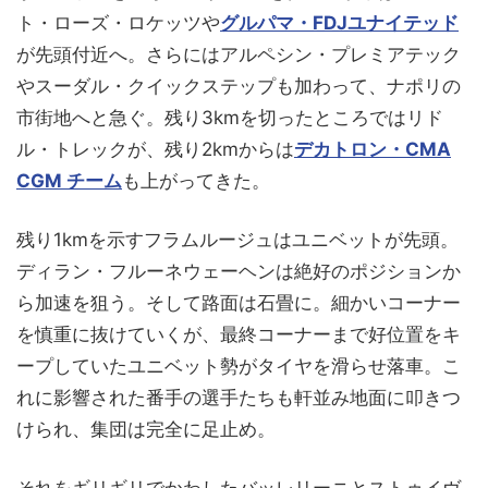
ト・ローズ・ロケッツや
グルパマ・FDJユナイテッド
が先頭付近へ。さらにはアルペシン・プレミアテック
やスーダル・クイックステップも加わって、ナポリの
市街地へと急ぐ。残り3kmを切ったところではリド
ル・トレックが、残り2kmからは
デカトロン・CMA
CGM チーム
も上がってきた。
残り1kmを示すフラムルージュはユニベットが先頭。
ディラン・フルーネウェーヘンは絶好のポジションか
ら加速を狙う。そして路面は石畳に。細かいコーナー
を慎重に抜けていくが、最終コーナーまで好位置をキ
ープしていたユニベット勢がタイヤを滑らせ落車。こ
れに影響された番手の選手たちも軒並み地面に叩きつ
けられ、集団は完全に足止め。