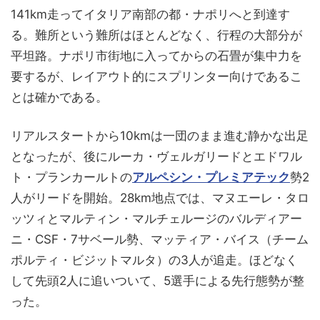
141km走ってイタリア南部の都・ナポリへと到達す
る。難所という難所はほとんどなく、行程の大部分が
平坦路。ナポリ市街地に入ってからの石畳が集中力を
要するが、レイアウト的にスプリンター向けであるこ
とは確かである。
リアルスタートから10kmは一団のまま進む静かな出足
となったが、後にルーカ・ヴェルガリードとエドワル
ト・プランカールトの
アルペシン・プレミアテック
勢2
人がリードを開始。28km地点では、マヌエーレ・タロ
ッツィとマルティン・マルチェルージのバルディアー
ニ・CSF・7サベール勢、マッティア・バイス（チーム
ポルティ・ビジットマルタ）の3人が追走。ほどなく
して先頭2人に追いついて、5選手による先行態勢が整
った。