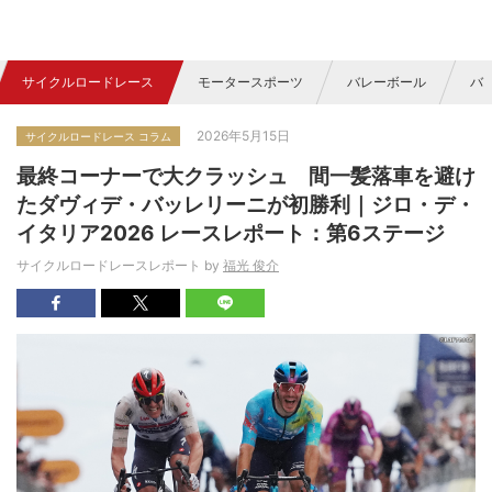
サイクルロードレース
モータースポーツ
バレーボール
バ
2026年5月15日
サイクルロードレース コラム
最終コーナーで大クラッシュ 間一髪落車を避け
たダヴィデ・バッレリーニが初勝利｜ジロ・デ・
イタリア2026 レースレポート：第6ステージ
サイクルロードレースレポート by
福光 俊介