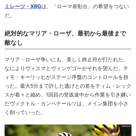
ミレーツ・XRG
は、「ローマ表彰台」の希望をつない
だ。
絶対的なマリア・ローザ、最初から最後まで
敵なし
マリア・ローザ争いにも、美しく終止符が打たれた。
なによりヴィスマとヴィンゲゴーがそれを望んだ。テ
ィモ・キーリッヒがステージ序盤のコントロールを担
った。最大5分まで許した逃げとの差をティム・レック
スが着々と縮め、1回目の登坂途中から作業を引き継い
だヴィクトル・カンペナールツは、メイン集団を小さ
く削っていった。