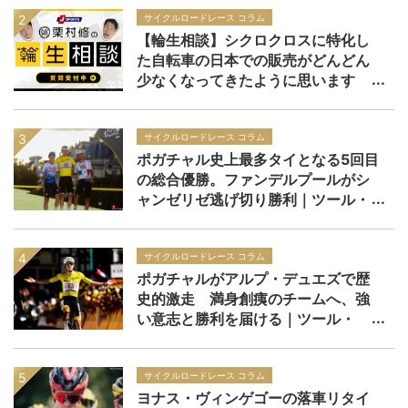
サイクルロードレース コラム
【輪生相談】シクロクロスに特化し
た自転車の日本での販売がどんどん
少なくなってきたように思います
サイクルロードレース コラム
ポガチャル史上最多タイとなる5回目
の総合優勝。ファンデルプールがシ
ャンゼリゼ逃げ切り勝利｜ツール・
ド・フランス2026 レースレポー
ト：第21ステージ
サイクルロードレース コラム
ポガチャルがアルプ・デュエズで歴
史的激走 満身創痍のチームへ、強
い意志と勝利を届ける｜ツール・
ド・フランス2026 レースレポー
ト：第19ステージ
サイクルロードレース コラム
ヨナス・ヴィンゲゴーの落車リタイ