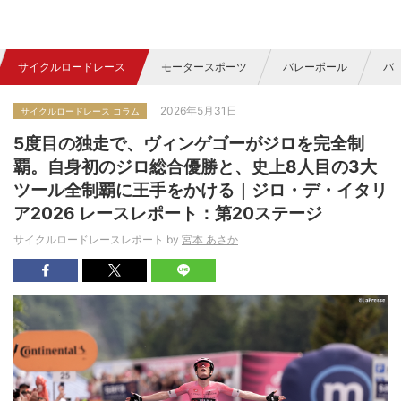
サイクルロードレース
モータースポーツ
バレーボール
バ
2026年5月31日
サイクルロードレース コラム
5度目の独走で、ヴィンゲゴーがジロを完全制
覇。自身初のジロ総合優勝と、史上8人目の3大
ツール全制覇に王手をかける｜ジロ・デ・イタリ
ア2026 レースレポート：第20ステージ
サイクルロードレースレポート by
宮本 あさか