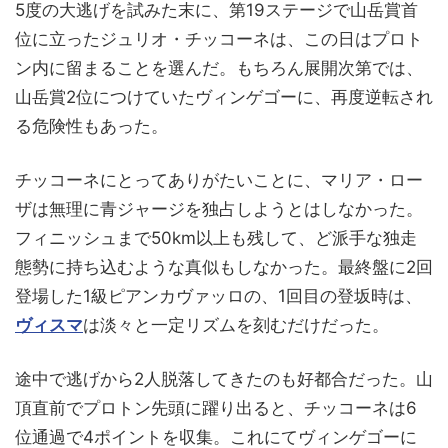
5度の大逃げを試みた末に、第19ステージで山岳賞首
位に立ったジュリオ・チッコーネは、この日はプロト
ン内に留まることを選んだ。もちろん展開次第では、
山岳賞2位につけていたヴィンゲゴーに、再度逆転され
る危険性もあった。
チッコーネにとってありがたいことに、マリア・ロー
ザは無理に青ジャージを独占しようとはしなかった。
フィニッシュまで50km以上も残して、ど派手な独走
態勢に持ち込むような真似もしなかった。最終盤に2回
登場した1級ピアンカヴァッロの、1回目の登坂時は、
ヴィスマ
は淡々と一定リズムを刻むだけだった。
途中で逃げから2人脱落してきたのも好都合だった。山
頂直前でプロトン先頭に躍り出ると、チッコーネは6
位通過で4ポイントを収集。これにてヴィンゲゴーに