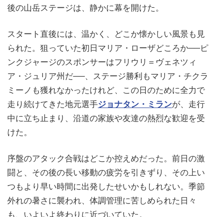
後の山岳ステージは、静かに幕を開けた。
スタート直後には、温かく、どこか懐かしい風景も見
られた。狙っていた初日マリア・ローザどころか──ピ
ンクジャージのスポンサーはフリウリ＝ヴェネツィ
ア・ジュリア州だ──、ステージ勝利もマリア・チクラ
ミーノも獲れなかったけれど、この日のために全力で
走り続けてきた地元選手
ジョナタン・ミラン
が、走行
中に立ち止まり、沿道の家族や友達の熱烈な歓迎を受
けた。
序盤のアタック合戦はどこか控えめだった。前日の激
闘と、その後の長い移動の疲労を引きずり、その上い
つもより早い時間に出発したせいかもしれない。季節
外れの暑さに襲われ、体調管理に苦しめられた日々
も、いよいよ終わりに近づいていた。