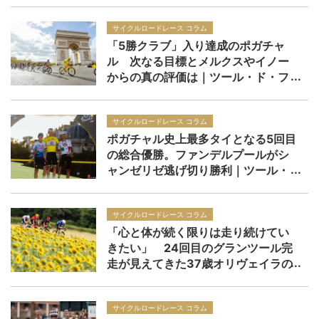
サイクルロードレース コラム
「5勝クラブ」入り達成のポガチャ
ル 次なる目標とメルクスやイノー
からの真の評価は｜ツール・ド・フ
ランス2026
サイクルロードレース コラム
ポガチャル史上最多タイとなる5回目
の総合優勝。ファンデルプールがシ
ャンゼリゼ逃げ切り勝利｜ツール・
ド・フランス2026 レースレポー
ト：第21ステージ
サイクルロードレース コラム
「心と体が続く限りは走り続けてい
きたい」 24回目のグランツール完
走が見えてきた37歳オリヴェイラの
境地｜ツール・ド・フランス2026
サイクルロードレース コラム