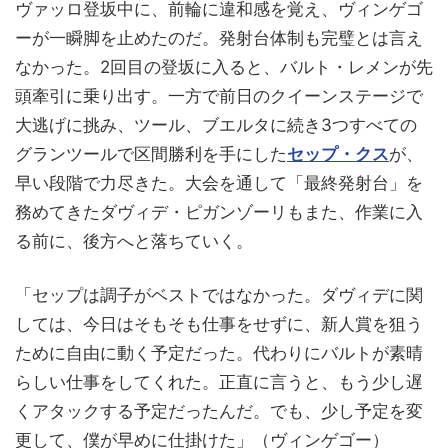
ヴァッロ登坂中に、前輪に違和感を覚え、ヴィンゲゴ
ーが一瞬脚を止めたのだ。発射台体制も完璧とは言え
なかった。2回目の登坂に入ると、バルト・レメンが先
頭牽引に乗り出す。一方で前日のクイーンステージで
大逃げに挑み、ツール、ブエルタに続き3つすべての
グランツールで区間勝利を手にした
セップ・クス
が、
早い段階で力尽きた。大会を通して「最終発射台」を
務めてきたダヴィデ・ピガンゾーリもまた、作業に入
る前に、後方へと落ちていく。
「セップは調子がベストではなかった。ダヴィデに関
しては、今日はそもそも仕事をせずに、新人賞を狙う
ために自由に動く予定だった。代わりにバルトが素晴
らしい仕事をしてくれた。正直に言うと、もう少し遅
くアタックする予定だったんだ。でも、少し予定を変
更して、僕が早めに仕掛けた」（ヴィンゲゴー）