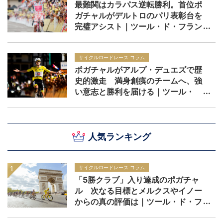
最難関はカラパス逆転勝利。首位ポ
ガチャルがデルトロのパリ表彰台を
完璧アシスト｜ツール・ド・フラン
ス2026 レースレポート：第20ステ
ージ
サイクルロードレース コラム
ポガチャルがアルプ・デュエズで歴
史的激走 満身創痍のチームへ、強
い意志と勝利を届ける｜ツール・
ド・フランス2026 レースレポー
ト：第19ステージ
人気ランキング
サイクルロードレース コラム
「5勝クラブ」入り達成のポガチャ
ル 次なる目標とメルクスやイノー
からの真の評価は｜ツール・ド・フ
ランス2026