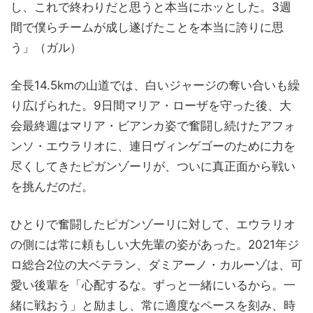
し、これで終わりだと思うと本当にホッとした。3週
間で僕らチームが成し遂げたことを本当に誇りに思
う」（ガル）
全長14.5kmの山道では、白いジャージの奪い合いも繰
り広げられた。9日間マリア・ローザを守った後、大
会最終週はマリア・ビアンカ姿で奮闘し続けたアフォ
ンソ・エウラリオに、連日ヴィンゲゴーのために力を
尽くしてきたピガンゾーリが、ついに真正面から戦い
を挑んだのだ。
ひとりで奮闘したピガンゾーリに対して、エウラリオ
の側には常に頼もしい大先輩の姿があった。2021年ジ
ロ総合2位の大ベテラン、ダミアーノ・カルーゾは、可
愛い後輩を「心配するな。ずっと一緒にいるから。一
緒に戦おう」と励まし、常に適度なペースを刻み、時