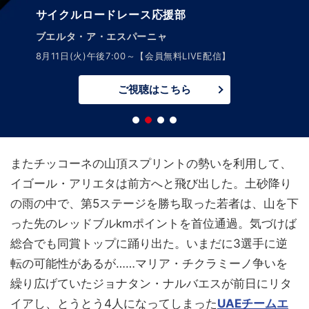
アークティックレース・オブ・ノルウェー
8月13日(木)～16日(日)LIVE
ご視聴はこちら
またチッコーネの山頂スプリントの勢いを利用して、
イゴール・アリエタは前方へと飛び出した。土砂降り
の雨の中で、第5ステージを勝ち取った若者は、山を下
った先のレッドブルkmポイントを首位通過。気づけば
総合でも同賞トップに踊り出た。いまだに3選手に逆
転の可能性があるが……マリア・チクラミーノ争いを
繰り広げていたジョナタン・ナルバエスが前日にリタ
イアし、とうとう4人になってしまった
UAEチームエ