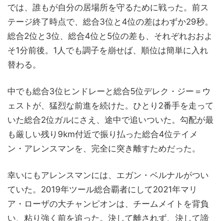
では、誰もが自分の居場所を守るために戦った。前ス
テージ終了時点で、総合3位と4位の差はわずか29秒。
総合2位と3位、総合4位と5位の差も、それぞれおおよ
そ1分前後。1人でも調子を崩せば、順位は簡単に入れ
替わる。
中でも総合3位ヒンドレーと総合5位デレク・ジー＝ウ
ェストが、猛烈な前進を続けた。ひとり2番手を走って
いた総合2位ガルにさえ、途中で追いついた。勾配が最
も厳しい残り9km付近で振り払った総合4位テイメ
ン・アレンスマンを、完全に突き離すためだった。
幸いにもアレンスマンには、エガン・ベルナルがつい
ていた。2019年ツール総合覇者にして2021年マリ
ア・ローザの大チャンピオンは、チームメイトを背負
い、粘り強く前を追った。決して離されず、決して諦