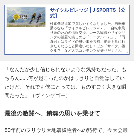
サイクルビレッジ | J SPORTS【公
式】
検索機能追加で探しやすくなりました。自転車
乗るなら「サイクルビレッジwiki」、自転車乗
り達のための情報交換、レース観戦やサイクリ
ングの話題で楽しめる「トークルーム」、「写
真部」はライドの思い出を共有、絶景を見に行
きたくなること間違いなし！ほか「サイクル誰
クル？」など人気コンテンツが盛りだくさん
「なんだか少し信じられないような気持ちだった。も
ちろん……何が起こったのかはっきりと自覚はしてい
たけど、それでも僕にとっては、ものすごく大きな瞬
間だった」（ヴィンゲゴー）
最後の激闘へ、鎮魂の思いを乗せて
50年前のフリウリ大地震犠牲者への黙祷で、今大会最