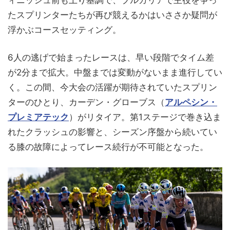
ィニッシュ前も上り基調で、ブルガリアで主役を争っ
たスプリンターたちが再び競えるかはいささか疑問が
浮かぶコースセッティング。
6人の逃げで始まったレースは、早い段階でタイム差
が2分まで拡大。中盤までは変動がないまま進行してい
く。この間、今大会の活躍が期待されていたスプリン
ターのひとり、カーデン・グローブス（
アルペシン・
プレミアテック
）がリタイア。第1ステージで巻き込ま
れたクラッシュの影響と、シーズン序盤から続いてい
る膝の故障によってレース続行が不可能となった。