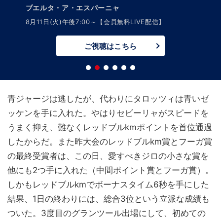
ブエルタ・ア・エスパーニャ
8月11日(火)午後7:00～【会員無料LIVE配信】
ご視聴はこちら
青ジャージは逃したが、代わりにタロッツィは青いゼ
ッケンを手に入れた。やはりセビーリャがスピードを
うまく抑え、難なくレッドブルkmポイントを首位通過
したからだ。また昨大会のレッドブルkm賞とフーガ賞
の最終受賞者は、この日、愛すべきジロの小さな賞を
他にも2つ手に入れた（中間ポイント賞とフーガ賞）。
しかもレッドブルkmでボーナスタイム6秒を手にした
結果、1日の終わりには、総合3位という立派な成績も
ついた。3度目のグランツール出場にして、初めての