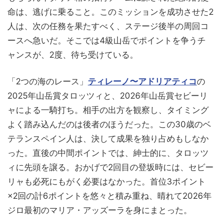
命は、逃げに乗ること。このミッションを成功させた2
人は、次の任務を果たすべく、ステージ後半の周回コ
ースへ急いだ。そこでは4級山岳でポイントを争うチ
ャンスが、2度、待ち受けている。
「2つの海のレース」
ティレーノ〜アドリアティコ
の
2025年山岳賞タロッツィと、2026年山岳賞セビーリ
ャによる一騎打ち。相手の出方を観察し、タイミング
よく踏み込んだのは後者のほうだった。この30歳のベ
テランスペイン人は、決して成果を独り占めもしなか
った。直後の中間ポイントでは、紳士的に、タロッツ
ィに先頭を譲る。おかげで2回目の登坂時には、セビー
リャも必死にもがく必要はなかった。首位3ポイント
×2回の計6ポイントを悠々と積み重ね、晴れて2026年
ジロ最初のマリア・アッズーラを身にまとった。