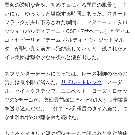
黒海の透明な青や、初めて目にする異国の風景を、幸
いにも、ゆっくりと堪能する時間はあった。スタート
フラッグが振り下ろされた瞬間に、マヌエーレ・タロ
ッツィ（バルディアーニ・CSF・7サベール）とディエ
ゴ・セビーリャ（チーム ポルティ・ヴィジットマル
タ）が勢い良く前方へ飛び出していくと、残されたメ
イン集団は穏やかな午後へと漕ぎ出した。
スプリンターチームにとっては、レース制御のための
労力は最小限で済んだ。
リドル・トレック
、スーダ
ル・クイックステップ、ユニベット・ローズ・ロケッ
ツの3チームが、集団最前線にそれぞれ1人ずつ作業員
を送り込んだだけ。1分半〜2分程度のタイム差で、つ
かず離れずの距離を保ち続けた。
もちろんイタリア籍の招待チームに課された絶対的使