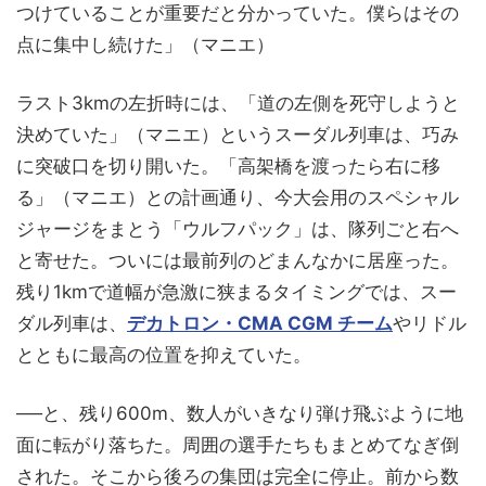
つけていることが重要だと分かっていた。僕らはその
点に集中し続けた」（マニエ）
ラスト3kmの左折時には、「道の左側を死守しようと
決めていた」（マニエ）というスーダル列車は、巧み
に突破口を切り開いた。「高架橋を渡ったら右に移
る」（マニエ）との計画通り、今大会用のスペシャル
ジャージをまとう「ウルフパック」は、隊列ごと右へ
と寄せた。ついには最前列のどまんなかに居座った。
残り1kmで道幅が急激に狭まるタイミングでは、スー
ダル列車は、
デカトロン・CMA CGM チーム
やリドル
とともに最高の位置を抑えていた。
──と、残り600m、数人がいきなり弾け飛ぶように地
面に転がり落ちた。周囲の選手たちもまとめてなぎ倒
された。そこから後ろの集団は完全に停止。前から数