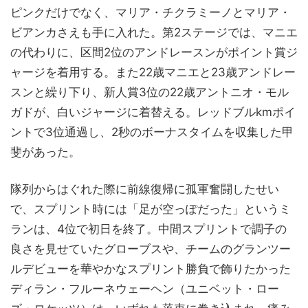
ピンクだけでなく、マリア・チクラミーノとマリア・
ビアンカさえも手に入れた。第2ステージでは、マニエ
の代わりに、区間2位のアンドレースンがポイント賞ジ
ャージを着用する。また22歳マニエと23歳アンドレー
スンと繰り下り、新人賞3位の22歳アントニオ・モル
ガドが、白いジャージに着替える。レッドブルkmポイ
ントで3位通過し、2秒のボーナスタイムを収集した甲
斐があった。
隊列からはぐれた際に前線復帰に孤軍奮闘したせい
で、スプリント時には「足が空っぽだった」というミ
ランは、4位で初日を終了。中間スプリントで調子の
良さを見せていたグローブスや、チームのグランツー
ルデビューを華やかなスプリント勝負で飾りたかった
ディラン・フルーネウェーヘン（ユニベット・ロー