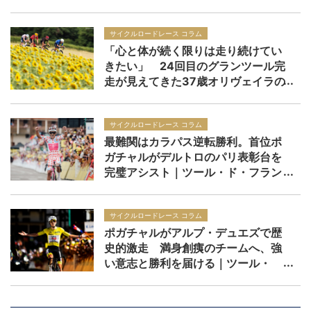
ド・フランス2026 レースレポー
ト：第21ステージ
サイクルロードレース コラム
「心と体が続く限りは走り続けてい
きたい」 24回目のグランツール完
走が見えてきた37歳オリヴェイラの
境地｜ツール・ド・フランス2026
サイクルロードレース コラム
最難関はカラパス逆転勝利。首位ポ
ガチャルがデルトロのパリ表彰台を
完璧アシスト｜ツール・ド・フラン
ス2026 レースレポート：第20ステ
ージ
サイクルロードレース コラム
ポガチャルがアルプ・デュエズで歴
史的激走 満身創痍のチームへ、強
い意志と勝利を届ける｜ツール・
ド・フランス2026 レースレポー
ト：第19ステージ