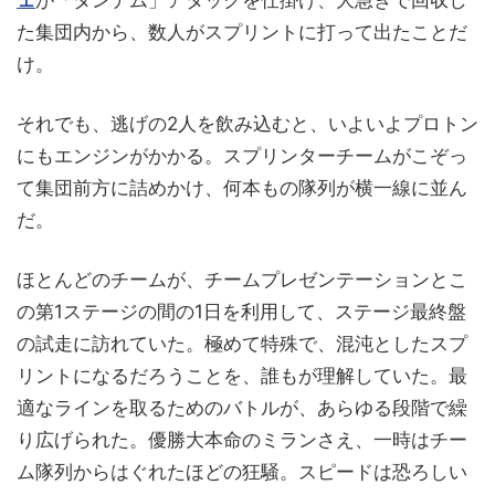
ェ
が「タンデム」アタックを仕掛け、大急ぎで回収し
た集団内から、数人がスプリントに打って出たことだ
け。
それでも、逃げの2人を飲み込むと、いよいよプロトン
にもエンジンがかかる。スプリンターチームがこぞっ
て集団前方に詰めかけ、何本もの隊列が横一線に並ん
だ。
ほとんどのチームが、チームプレゼンテーションとこ
の第1ステージの間の1日を利用して、ステージ最終盤
の試走に訪れていた。極めて特殊で、混沌としたスプ
リントになるだろうことを、誰もが理解していた。最
適なラインを取るためのバトルが、あらゆる段階で繰
り広げられた。優勝大本命のミランさえ、一時はチー
ム隊列からはぐれたほどの狂騒。スピードは恐ろしい