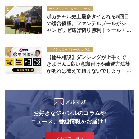
サイクルロードレース コラム
ポガチャル史上最多タイとなる5回目
の総合優勝。ファンデルプールがシ
ャンゼリゼ逃げ切り勝利｜ツール・
ド・フランス2026 レースレポー
ト：第21ステージ
サイクルロードレース コラム
【輪生相談】ダンシングが上手くで
きません…良い意識付けや練習方法等
があれば教えて頂けないでしょう
か？
メルマガ
お好きなジャンルのコラムや
ニュース、番組情報をお届け！
メルマガ一覧へ