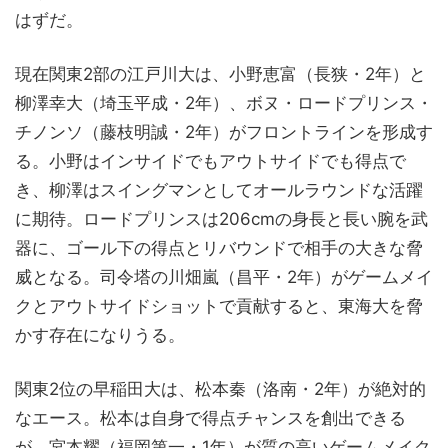
はずだ。
現在関東2部の江戸川大は、小野恵富（長狭・2年）と
柳澤幸大（埼玉平成・2年）、ボヌ・ロードプリンス・
チノンソ（藤枝明誠・2年）がフロントラインを形成す
る。小野はインサイドでもアウトサイドでも得点で
き、柳澤はスイングマンとしてオールラウンドな活躍
に期待。ロードプリンスは206cmの身長と長い腕を武
器に、ゴール下の得点とリバウンドで相手の大きな脅
威となる。司令塔の川畑嵐（昌平・2年）がゲームメイ
クとアウトサイドショットで貢献すると、東海大を脅
かす存在になりうる。
関東2位の早稲田大は、松本秦（洛南・2年）が絶対的
なエース。松本は自身で得点チャンスを創出できる
が、宮本耀（福岡第一・1年）が質の高いゲームメイク