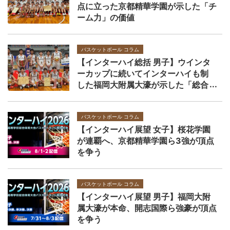
点に立った京都精華学園が示した「チ
ーム力」の価値
バスケットボール コラム
【インターハイ総括 男子】ウインタ
ーカップに続いてインターハイも制
した福岡大附属大濠が示した「総合
力」の価値
バスケットボール コラム
【インターハイ展望 女子】桜花学園
が連覇へ、京都精華学園ら3強が頂点
を争う
バスケットボール コラム
【インターハイ展望 男子】福岡大附
属大濠が本命、開志国際ら強豪が頂点
を争う