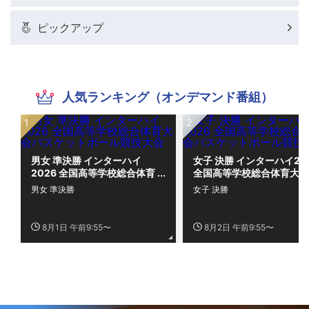
ピックアップ
人気ランキング（オンデマンド番組）
男女 準決勝 インターハイ
女子 決勝 インターハイ20
2026 全国高等学校総合体育
全国高等学校総合体育大会
大会バスケットボール競技大
スケットボール競技大会
男女 準決勝
女子 決勝
会
8月1日 午前9:55〜
8月2日 午前9:55〜