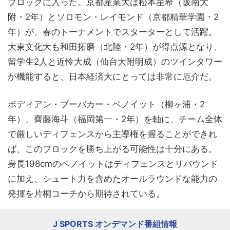
ブロックに入った。京都産業大は松本星希（阪南大
附・2年）とソロモン・レイモンド（京都精華学園・2
年）が、春のトーナメントでスターターとして活躍。
大東文化大も和田拓磨（北陸・2年）が得点源となり、
留学生2人と近怜大成（仙台大附明成）のツインタワー
が機能すると、日本経済大にとっては非常に厄介だ。
ボディアン・ブーバカー・ベノイット（柳ヶ浦・2
年）、齊藤海斗（福岡第一・2年）を軸に、チーム全体
で厳しいディフェンスから主導権を握ることができれ
ば、このブロックを勝ち上がる可能性は十分にある。
身長198cmのベノイットはディフェンスとリバウンド
に加え、シュート力を含めたオールラウンドな能力の
発揮を片桐コーチから期待されている。
J SPORTS オンデマンド番組情報