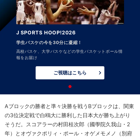
J SPORTS HOOP!2026
学生バスケの今を30分に凝縮！
高校バスケ、大学バスケなどの学生バスケットボール情
報をお届け
ご視聴はこちら
Aブロックの勝者と準々決勝を戦うBブロックは、関東
の3位決定戦で白鴎大に勝利した日本大が勝ち上がり
そうだ。スコアラーの村田桂次郎（國學院久我山・2
年）とオヴァクポリィ・ポール・オゲメモメノ（別府