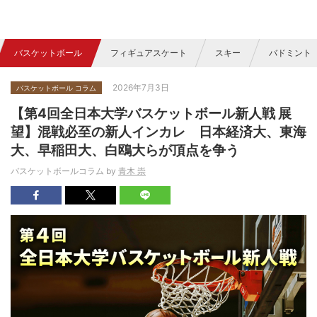
バスケットボール
フィギュアスケート
スキー
バドミント
2026年7月3日
バスケットボール コラム
【第4回全日本大学バスケットボール新人戦 展
望】混戦必至の新人インカレ 日本経済大、東海
大、早稲田大、白鴎大らが頂点を争う
バスケットボールコラム by
青木 崇