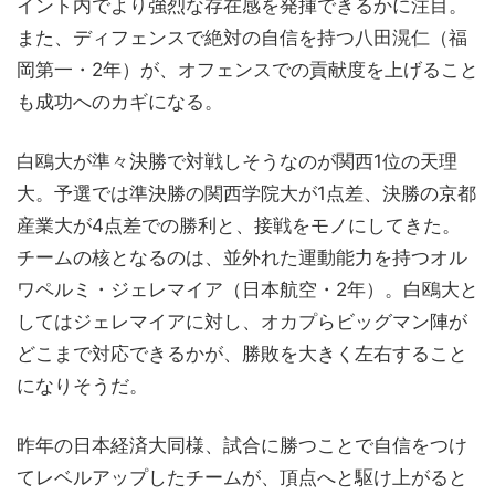
イント内でより強烈な存在感を発揮できるかに注目。
また、ディフェンスで絶対の自信を持つ八田滉仁（福
岡第一・2年）が、オフェンスでの貢献度を上げること
も成功へのカギになる。
白鴎大が準々決勝で対戦しそうなのが関西1位の天理
大。予選では準決勝の関西学院大が1点差、決勝の京都
産業大が4点差での勝利と、接戦をモノにしてきた。
チームの核となるのは、並外れた運動能力を持つオル
ワペルミ・ジェレマイア（日本航空・2年）。白鴎大と
してはジェレマイアに対し、オカプらビッグマン陣が
どこまで対応できるかが、勝敗を大きく左右すること
になりそうだ。
昨年の日本経済大同様、試合に勝つことで自信をつけ
てレベルアップしたチームが、頂点へと駆け上がると