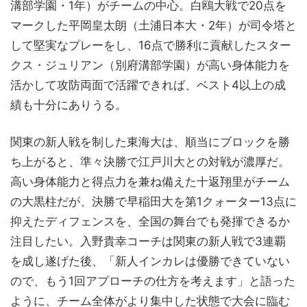
溝部学園・1年）がチームの中心。白鴎大戦で20点を
マークした平岡皇太朗（土浦日本大・2年）が司令塔と
して堅実なプレーをし、16点で勝利に貢献したスター
クス・ジュリアン（別府溝部学園）が高い身体能力を
活かして攻防両面で活躍できれば、ベスト4以上の成
績も十分にありうる。
関東の新人戦を制した東海大は、順当にブロックを勝
ち上がると、準々決勝で江戸川大との対戦が濃厚だ。
高い身体能力と得点力を兼ね備えた十返翔里がチーム
の大黒柱だが、決勝で早稲田大を第1クォーター13点に
抑えたディフェンスを、全国の舞台でも発揮できるか
注目したい。入野貴幸コーチは関東の新人戦で3連覇
を成し遂げた後、「新人インカレは優勝できていない
ので、もう1回アプローチの仕方を考えます」と語った
ように、チーム全体がより集中した状態で大会に臨む