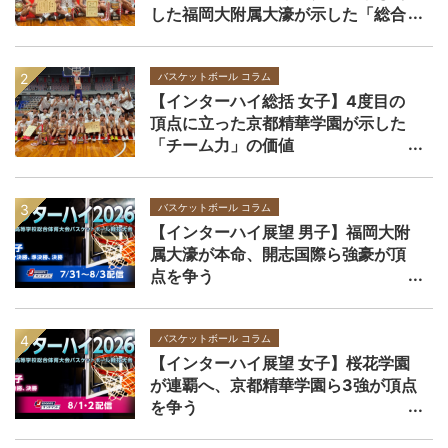
した福岡大附属大濠が示した「総合
力」の価値
バスケットボール コラム
【インターハイ総括 女子】4度目の
頂点に立った京都精華学園が示した
「チーム力」の価値
バスケットボール コラム
【インターハイ展望 男子】福岡大附
属大濠が本命、開志国際ら強豪が頂
点を争う
バスケットボール コラム
【インターハイ展望 女子】桜花学園
が連覇へ、京都精華学園ら3強が頂点
を争う