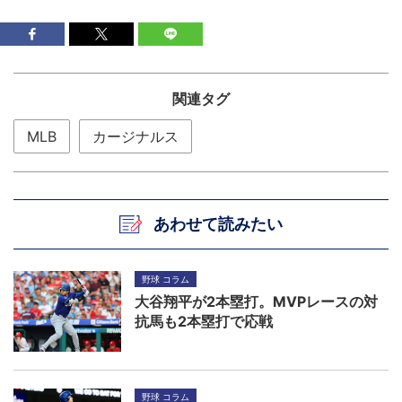
関連タグ
MLB
カージナルス
あわせて読みたい
野球 コラム
大谷翔平が2本塁打。MVPレースの対
抗馬も2本塁打で応戦
野球 コラム