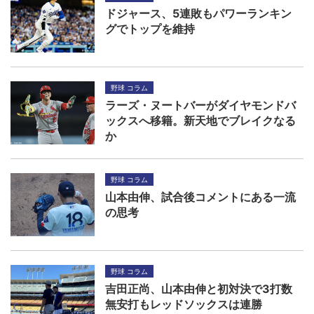
ドジャース、5連敗もパワーランキン
グでトップを維持
野球 コラム
ラーズ・ヌートバーがダイヤモンドバ
ックスへ移籍。新天地でブレイクなる
か
野球 コラム
山本由伸、試合後コメントにある一流
の思考
野球 コラム
吉田正尚、山本由伸と初対決で3打数
無安打もレッドソックスは連勝