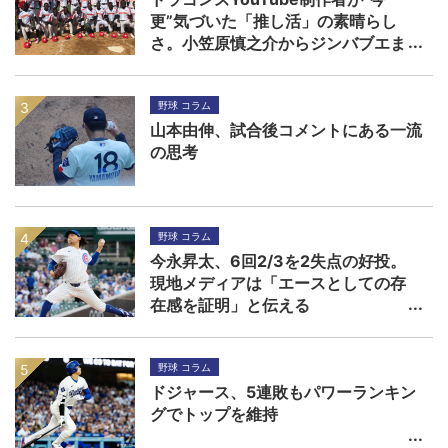
更”気づいた「推し活」の素晴らし
さ。小笠原慎之介からジンバブエま
で
野球 コラム
山本由伸、試合後コメントにある一流
の思考
野球 コラム
今永昇太、6回2/3を2失点の好投。
現地メディアは「エースとしての存
在感を証明」と伝える
野球 コラム
ドジャース、5連敗もパワーランキン
グでトップを維持