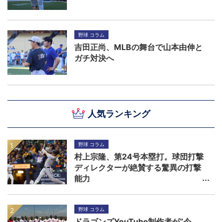
野球 コラム
吉田正尚、MLBの舞台で山本由伸と
ガチ対決へ
人気ランキング
野球 コラム
村上宗隆、第24号本塁打。球団打撃
ディレクターが絶賛する驚異の打撃
能力
野球 コラム
ドラゴンズYouTube制作者が“今