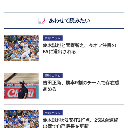
あわせて読みたい
野球 コラム
鈴木誠也と菅野智之、今オフ注目の
FAに選出される
野球 コラム
吉田正尚、勝率9割のチームで存在感
高める
野球 コラム
鈴木誠也が2安打2打点。25試合連続
出塁で自己最長を更新