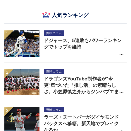
人気ランキング
野球 コラム
ドジャース、5連敗もパワーランキン
グでトップを維持
野球 コラム
ドラゴンズYouTube制作者が“今
更”気づいた「推し活」の素晴らし
さ。小笠原慎之介からジンバブエま
で
野球 コラム
ラーズ・ヌートバーがダイヤモンド
バックスへ移籍。新天地でブレイク
なるか