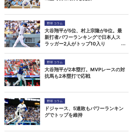
野球 コラム
大谷翔平が5位、村上宗隆が9位。最
新打者パワーランキングで日本人ス
ラッガー2人がトップ10入り
野球 コラム
大谷翔平が2本塁打。MVPレースの対
抗馬も2本塁打で応戦
野球 コラム
ドジャース、5連敗もパワーランキン
グでトップを維持