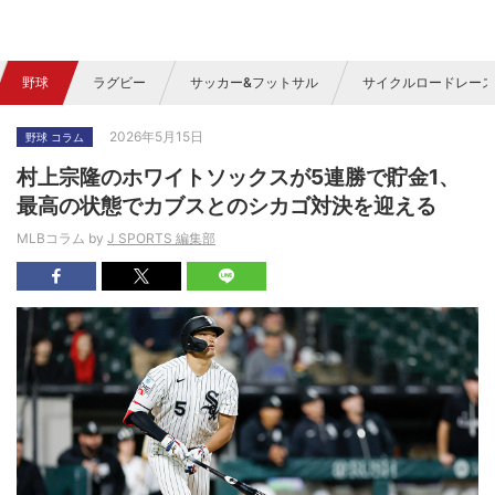
野球
ラグビー
サッカー&フットサル
サイクルロードレース
2026年5月15日
野球 コラム
村上宗隆のホワイトソックスが5連勝で貯金1、
最高の状態でカブスとのシカゴ対決を迎える
MLBコラム by
J SPORTS 編集部