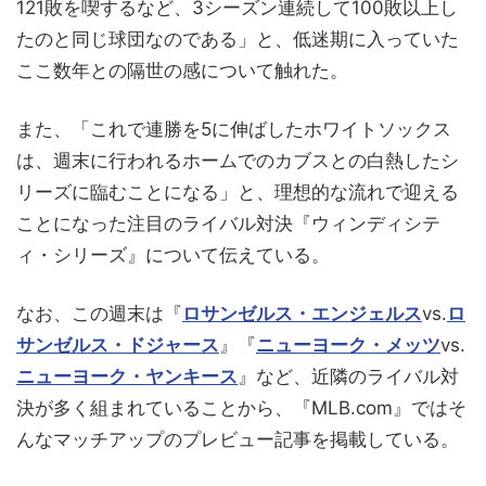
121敗を喫するなど、3シーズン連続して100敗以上し
たのと同じ球団なのである」と、低迷期に入っていた
ここ数年との隔世の感について触れた。
また、「これで連勝を5に伸ばしたホワイトソックス
は、週末に行われるホームでのカブスとの白熱したシ
リーズに臨むことになる」と、理想的な流れで迎える
ことになった注目のライバル対決『ウィンディシテ
ィ・シリーズ』について伝えている。
なお、この週末は『
ロサンゼルス・エンジェルス
vs.
ロ
サンゼルス・ドジャース
』『
ニューヨーク・メッツ
vs.
ニューヨーク・ヤンキース
』など、近隣のライバル対
決が多く組まれていることから、『MLB.com』ではそ
んなマッチアップのプレビュー記事を掲載している。