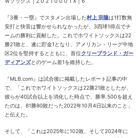
Ｗソックス｜2 0 2 1 0 0 0 1 X｜6
『3番・一塁』でスタメン出場した
村上 宗隆
は1打数無
安打と快音は響かせられなかったが、3四球1得点でチ
ームの勝利に貢献した。これでホワイトソックスは22
勝21敗と、遂に貯金1となり、アメリカン・リーグ中地
区2位を堅持するとともに、首位
クリーブランド・ガー
ディアンズ
とのゲーム差1を維持した。
『MLB.com』は試合後に掲載したレポート記事の中
で、「これでホワイトソックスは22勝21敗としたが、
彼らが40試合以上を消化した時点で、勝率.500を超え
たのは、81勝80敗だった2022年10月4日以来のこと」
と伝えた。
そして、「これは2025年に102敗、そして2024年に