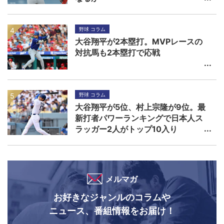
野球 コラム
大谷翔平が2本塁打。MVPレースの
対抗馬も2本塁打で応戦
野球 コラム
大谷翔平が5位、村上宗隆が9位。最
新打者パワーランキングで日本人ス
ラッガー2人がトップ10入り
メルマガ
お好きなジャンルのコラムや
ニュース、番組情報をお届け！