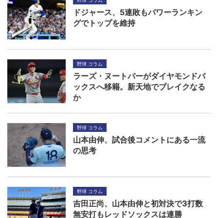
ドジャース、5連敗もパワーランキン
グでトップを維持
野球 コラム
ラーズ・ヌートバーがダイヤモンドバ
ックスへ移籍。新天地でブレイクなる
か
野球 コラム
山本由伸、試合後コメントにある一流
の思考
野球 コラム
吉田正尚、山本由伸と初対決で3打数
無安打もレッドソックスは連勝