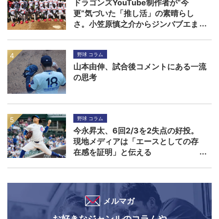
ドラゴンズYouTube制作者が“今
更”気づいた「推し活」の素晴らし
さ。小笠原慎之介からジンバブエま
で
野球 コラム
山本由伸、試合後コメントにある一流
の思考
野球 コラム
今永昇太、6回2/3を2失点の好投。
現地メディアは「エースとしての存
在感を証明」と伝える
メルマガ
お好きなジャンルのコラムや