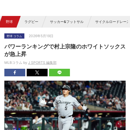
野球
ラグビー
サッカー&フットサル
サイクルロードレース
2026年5月19日
野球 コラム
パワーランキングで村上宗隆のホワイトソックス
が急上昇
MLBコラム by
J SPORTS 編集部