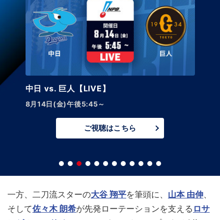
中日 vs. 巨人【LIVE】
8月14日(金)午後5:45～
ご視聴はこちら
一方、二刀流スターの
大谷 翔平
を筆頭に、
山本 由伸
、
そして
佐々木 朗希
が先発ローテーションを支える
ロサ