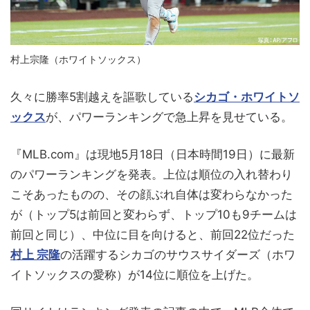
村上宗隆（ホワイトソックス）
久々に勝率5割越えを謳歌している
シカゴ・ホワイトソ
ックス
が、パワーランキングで急上昇を見せている。
『MLB.com』は現地5月18日（日本時間19日）に最新
のパワーランキングを発表。上位は順位の入れ替わり
こそあったものの、その顔ぶれ自体は変わらなかった
が（トップ5は前回と変わらず、トップ10も9チームは
前回と同じ）、中位に目を向けると、前回22位だった
村上 宗隆
の活躍するシカゴのサウスサイダーズ（ホワ
イトソックスの愛称）が14位に順位を上げた。