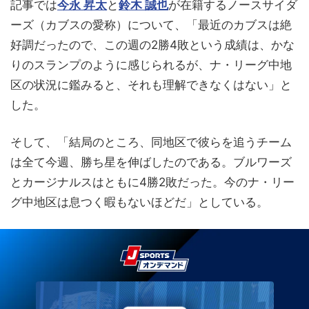
記事では
今永 昇太
と
鈴木 誠也
が在籍するノースサイダ
ーズ（カブスの愛称）について、「最近のカブスは絶
好調だったので、この週の2勝4敗という成績は、かな
りのスランプのように感じられるが、ナ・リーグ中地
区の状況に鑑みると、それも理解できなくはない」と
した。
そして、「結局のところ、同地区で彼らを追うチーム
は全て今週、勝ち星を伸ばしたのである。ブルワーズ
とカージナルスはともに4勝2敗だった。今のナ・リー
グ中地区は息つく暇もないほどだ」としている。