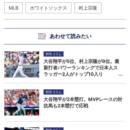
MLB
ホワイトソックス
村上宗隆
あわせて読みたい
野球 コラム
大谷翔平が5位、村上宗隆が9位。最
新打者パワーランキングで日本人ス
ラッガー2人がトップ10入り
野球 コラム
大谷翔平が2本塁打。MVPレースの対
抗馬も2本塁打で応戦
野球 コラム