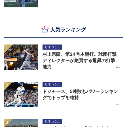
人気ランキング
野球 コラム
村上宗隆、第24号本塁打。球団打撃
ディレクターが絶賛する驚異の打撃
能力
野球 コラム
ドジャース、5連敗もパワーランキン
グでトップを維持
野球 コラム