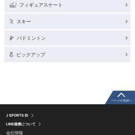
フィギュアスケート
ウィンタースポーツコラム
スキー
SUPER GT
バドミントン
バドミントン代表だより
ピックアップ
粕谷秀樹のFoot！20周年ヒストリー
ウインターカップコラム
クライミングコラム
ページの先頭へ
J SPORTS ID
モータースポーツコラム
LINE連携について
会社情報