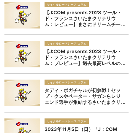
ー】
サイクルロードレース コラム
【J:COM presents 2023 ツール・
ド・フランスさいたまクリテリウ
ム：レビュー】まさにドリームチー
ムのメンバーたちが2023シーズンの
フィナーレを飾る
サイクルロードレース コラム
【J:COM presents 2023 ツール・
ド・フランスさいたまクリテリウ
ム：プレビュー】過去最高レベルの
選手団が来日！世界最大の自転車レ
ースの興奮が日本で体験できる特別
な1日になる
サイクルロードレース コラム
タディ・ポガチャルが初参戦！セッ
プ・クスやペーター・サガンらレジ
ェンド選手が集結するさいたまクリ
テが今年も熱い！ J:COM presents
2023 ツール・ド・フランスさいた
まクリテリウム
サイクルロードレース コラム
2023年11月5日（日）「J：COM