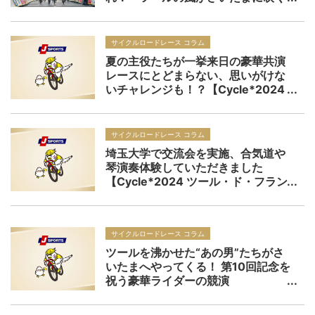
｜ツール・ド・フランス さいたまク
リテリウム：プレビュー
サイクルロードレース コラム
夏の主役たちが一挙来日の豪華共演
レースにとどまらない、思いがけな
いチャレンジも！？【Cycle*2024
ツール・ド・フランス さいたまクリ
テリウム：レビュー】
サイクルロードレース コラム
埼玉大学で交流会を実施、合気道や
琴演奏体験していただきました
【Cycle*2024 ツール・ド・フラン
ス さいたまクリテリウム：さいたま
市内交流会レポート】
サイクルロードレース コラム
ツールを沸かせた“あの男”たちがさ
いたまへやってくる！ 第10回記念を
祝う豪華ライダーの競演
【Cycle*2024 ツール・ド・フラン
ス さいたまクリテリウム：プレビュ