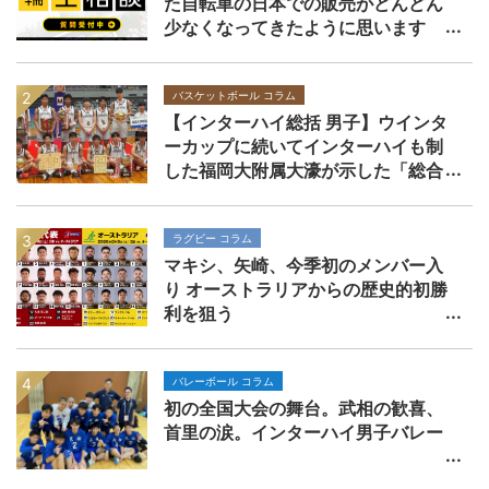
た自転車の日本での販売がどんどん
少なくなってきたように思います
バスケットボール コラム
【インターハイ総括 男子】ウインタ
ーカップに続いてインターハイも制
した福岡大附属大濠が示した「総合
力」の価値
ラグビー コラム
マキシ、矢崎、今季初のメンバー入
り オーストラリアからの歴史的初勝
利を狙う
バレーボール コラム
初の全国大会の舞台。武相の歓喜、
首里の涙。インターハイ男子バレー