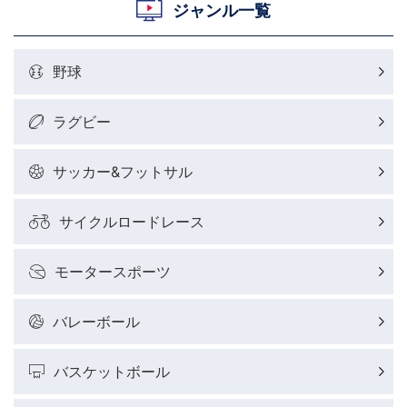
村上晃一ラグビーコラム
ジャンル一覧
MLBコラム
野球
ラグビーレポート
ラグビー
野球好きコラム
サッカー&フットサル
サイクルロードレース
サイクルロードレースレポート
モータースポーツ
フィギュアスケートレポート
バレーボール
バスケットボールレポート
バスケットボール
J SPORTSニュース