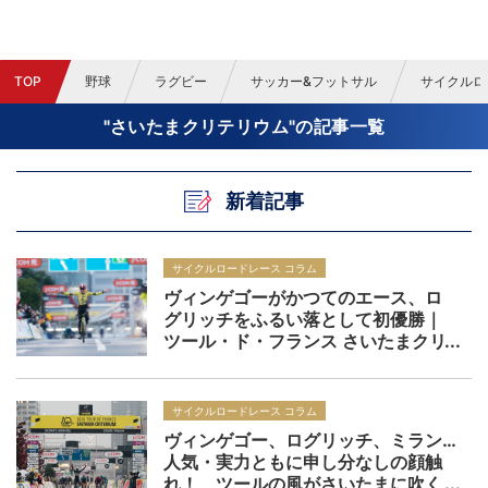
TOP
野球
ラグビー
サッカー&フットサル
サイクルロ
"さいたまクリテリウム"の記事一覧
新着記事
サイクルロードレース コラム
ヴィンゲゴーがかつてのエース、ロ
グリッチをふるい落として初優勝｜
ツール・ド・フランス さいたまクリ
テリウム：レビュー
サイクルロードレース コラム
ヴィンゲゴー、ログリッチ、ミラン…
人気・実力ともに申し分なしの顔触
れ！ ツールの風がさいたまに吹く