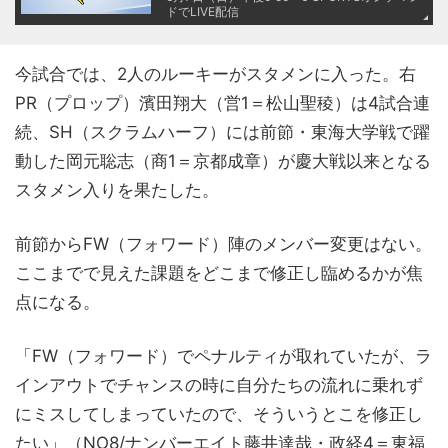
ドでLIVE配信
今試合では、2人のルーキーがスタメンに入った。右
PR（プロップ）濱田翔大（営1＝松山聖稜）は4試合連
続、SH（スクラムハーフ）には前節・東海大学戦で躍
動した岡元聡志（商1＝京都成章）が慶大戦以来となる
スタメン入りを果たした。
前節からFW（フォワード）陣のメンバー変更はない。
ここまでで見えた課題をどこまで修正し臨めるかが焦
点になる。
「FW（フォワード）でペナルティが取れていたが、ラ
インアウトでチャンスの時に自分たちの流れに乗れず
にミスしてしまっていたので、そういうとこを修正し
たい」（NO8/ナンバーエイト藤井達哉・政経4＝東福