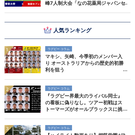
峰7人制大会「なの花薬局ジャパンセ
ブンズ2026」
人気ランキング
ラグビー コラム
マキシ、矢崎、今季初のメンバー入
り オーストラリアからの歴史的初勝
利を狙う
ラグビー コラム
『ラグビー界最大のライバル同士』
の看板に偽りなし。ツアー初戦はス
トーマーズがオールブラックスに挑
む。歴史を刻めるか
ラグビー コラム