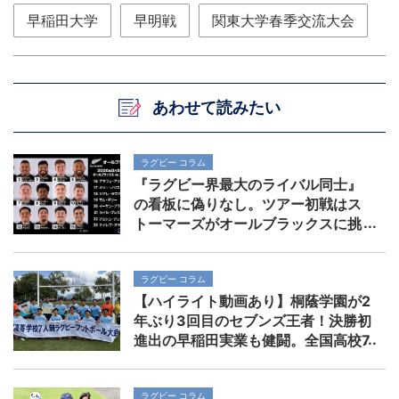
早稲田大学
早明戦
関東大学春季交流大会
あわせて読みたい
ラグビー コラム
『ラグビー界最大のライバル同士』
の看板に偽りなし。ツアー初戦はス
トーマーズがオールブラックスに挑
む。歴史を刻めるか
ラグビー コラム
【ハイライト動画あり】桐蔭学園が2
年ぶり3回目のセブンズ王者！決勝初
進出の早稲田実業も健闘。全国高校7
人制ラグビー大会
ラグビー コラム