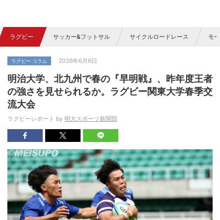
ラグビー
サッカー&フットサル
サイクルロードレース
モー
2026年6月6日
ラグビー コラム
明治大学、北九州で春の『早明戦』、昨年度王者
の強さを見せられるか。ラグビー関東大学春季交
流大会
ラグビーレポート by
明大スポーツ新聞部