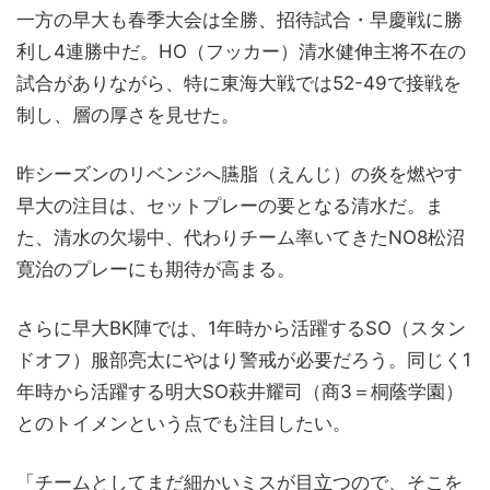
一方の早大も春季大会は全勝、招待試合・早慶戦に勝
利し4連勝中だ。HO（フッカー）清水健伸主将不在の
試合がありながら、特に東海大戦では52-49で接戦を
制し、層の厚さを見せた。
昨シーズンのリベンジへ臙脂（えんじ）の炎を燃やす
早大の注目は、セットプレーの要となる清水だ。ま
た、清水の欠場中、代わりチーム率いてきたNO8松沼
寛治のプレーにも期待が高まる。
さらに早大BK陣では、1年時から活躍するSO（スタン
ドオフ）服部亮太にやはり警戒が必要だろう。同じく1
年時から活躍する明大SO萩井耀司（商3＝桐蔭学園）
とのトイメンという点でも注目したい。
「チームとしてまだ細かいミスが目立つので、そこを