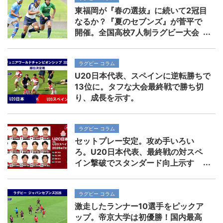
東福岡が『春の選抜』に続いて2冠目
なるか？『夏のセブンズ』が菅平で
開催。全国高校7人制ラグビー大会
ラグビー コラム
U20日本代表、スペインに逆転勝ちで
13位に。タフな大会最終戦で勝ち切
り、成長を示す。
ラグビー コラム
セットプレー安定。攻め手いろい
ろ。U20日本代表、最終戦の対スペ
イン撃破でスタンダード向上示す
ラグビー コラム
激走したランナー10選手をピックア
ップ。帝京大学は初優勝！国内最高