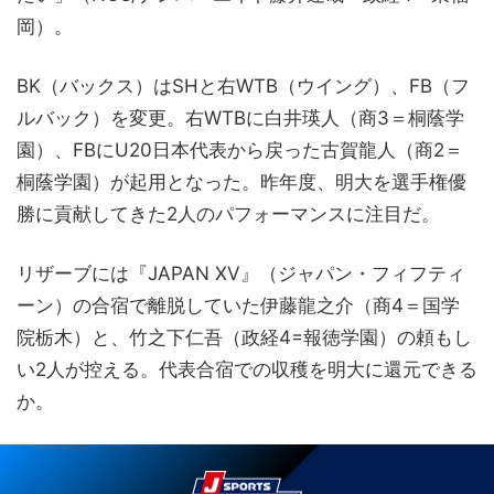
岡）。
BK（バックス）はSHと右WTB（ウイング）、FB（フ
ルバック）を変更。右WTBに白井瑛人（商3＝桐蔭学
園）、FBにU20日本代表から戻った古賀龍人（商2＝
桐蔭学園）が起用となった。昨年度、明大を選手権優
勝に貢献してきた2人のパフォーマンスに注目だ。
リザーブには『JAPAN XV』（ジャパン・フィフティ
ーン）の合宿で離脱していた伊藤龍之介（商4＝国学
院栃木）と、竹之下仁吾（政経4=報徳学園）の頼もし
い2人が控える。代表合宿での収穫を明大に還元できる
か。