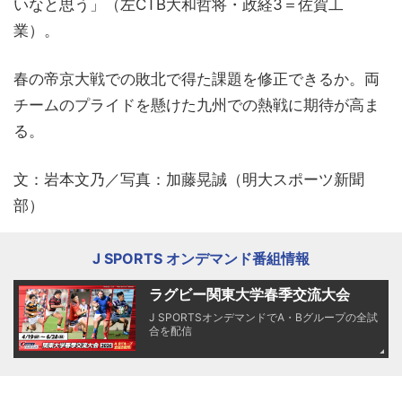
いなと思う」（左CTB大和哲将・政経3＝佐賀工
業）。
春の帝京大戦での敗北で得た課題を修正できるか。両
チームのプライドを懸けた九州での熱戦に期待が高ま
る。
文：岩本文乃／写真：加藤晃誠（明大スポーツ新聞
部）
J SPORTS オンデマンド番組情報
ラグビー関東大学春季交流大会
J SPORTSオンデマンドでA・Bグループの全試
合を配信