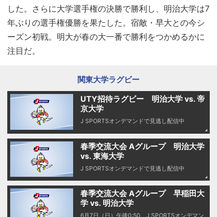
した。さらに大学選手権の決勝で勝利し、明治大学は7
年ぶりの選手権優勝を果たした。宿敵・早大との今シ
ーズン初戦。明大が春の大一番で勝利をつかめるかに
注目だ。
関東大学ラグビー
UTY招待ラグビー 明治大学 vs. 帝
京大学
J SPORTSオンデマンドで見逃し配信中
春季交流大会 Aグループ 明治大学
vs. 東海大学
J SPORTSオンデマンドで見逃し配信中
春季交流大会 Aグループ 早稲田大
学 vs. 明治大学
6月7日（日）午後0:50 J SPORTSオンデマン