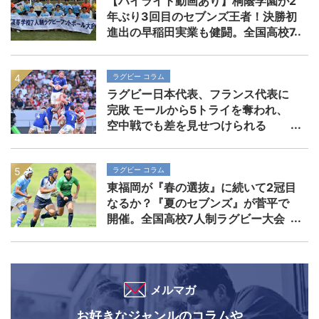
【ハイライト動画あり】桐蔭学園が2
年ぶり3回目のセブンズ王者！決勝初
進出の早稲田実業も健闘。全国高校7
人制ラグビー大会
ラグビー コラム
ラグビー日本代表、フランス代表に
完敗 モールから5トライを奪われ、
空中戦でも差を見せつけられる
ラグビー コラム
東福岡が『春の選抜』に続いて2冠目
なるか？『夏のセブンズ』が菅平で
開催。全国高校7人制ラグビー大会
メルマガ
お好きなジャンルのコラムや