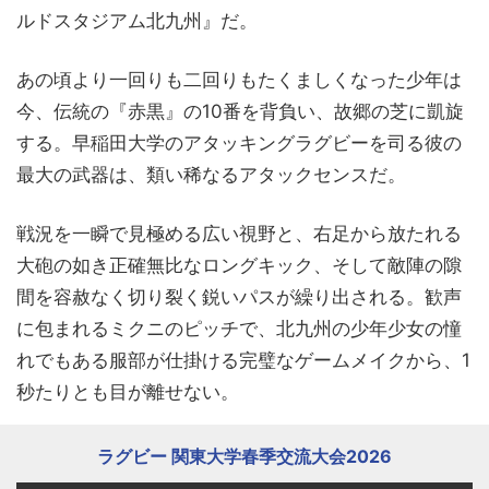
ルドスタジアム北九州』だ。
あの頃より一回りも二回りもたくましくなった少年は
今、伝統の『赤黒』の10番を背負い、故郷の芝に凱旋
する。早稲田大学のアタッキングラグビーを司る彼の
最大の武器は、類い稀なるアタックセンスだ。
戦況を一瞬で見極める広い視野と、右足から放たれる
大砲の如き正確無比なロングキック、そして敵陣の隙
間を容赦なく切り裂く鋭いパスが繰り出される。歓声
に包まれるミクニのピッチで、北九州の少年少女の憧
れでもある服部が仕掛ける完璧なゲームメイクから、1
秒たりとも目が離せない。
ラグビー 関東大学春季交流大会2026