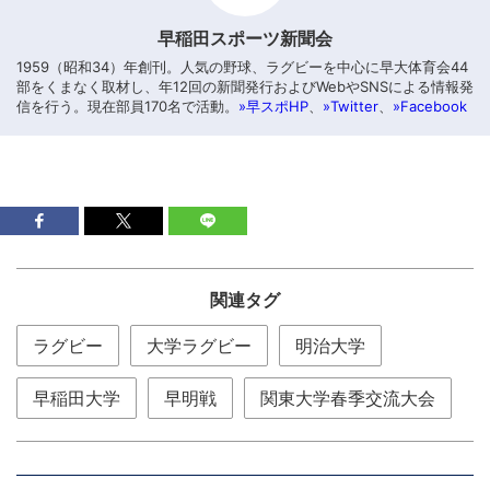
早稲田スポーツ新聞会
1959（昭和34）年創刊。人気の野球、ラグビーを中心に早大体育会44
部をくまなく取材し、年12回の新聞発行およびWebやSNSによる情報発
信を行う。現在部員170名で活動。
»早スポHP
、
»Twitter
、
»Facebook
関連タグ
ラグビー
大学ラグビー
明治大学
早稲田大学
早明戦
関東大学春季交流大会