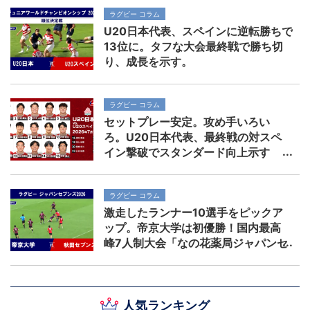
ラグビー コラム
U20日本代表、スペインに逆転勝ちで
13位に。タフな大会最終戦で勝ち切
り、成長を示す。
ラグビー コラム
セットプレー安定。攻め手いろい
ろ。U20日本代表、最終戦の対スペ
イン撃破でスタンダード向上示す
ラグビー コラム
激走したランナー10選手をピックア
ップ。帝京大学は初優勝！国内最高
峰7人制大会「なの花薬局ジャパンセ
ブンズ2026」
人気ランキング