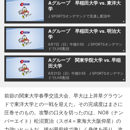
Aグループ 早稲田大学 vs. 東洋大
学
J SPORTSオンデマンドで見逃し配信中
Aグループ 早稲田大学 vs. 明治大
学
6月7日（日）午後0:50 J SPORTSオンデマン
ドでLIVE配信
Aグループ 関東学院大学 vs. 早稲
田大学
6月21日（日）午後0:55 J SPORTSオンデマン
ドでLIVE配信
前節の関東大学春季交流大会、早大は上井草グラウン
ドで東洋大学との一戦を迎えた。その完成度はまさに
圧巻そのもの。攻撃の口火を切ったのは、NO8（ナン
バーエイト）松沼寛治（スポ4＝東海大大阪仰星）の
力強いヒットだ。彼が最前線で激しく身体を張り、攻