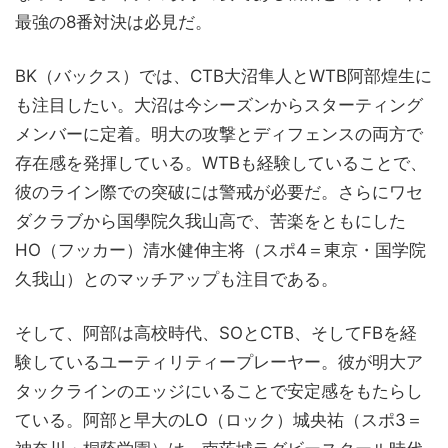
最強の8番対決は必見だ。
BK（バックス）では、CTB大沼隼人とWTB阿部煌生に
も注目したい。大沼は今シーズンからスターティング
メンバーに定着。明大の攻撃とディフェンスの両方で
存在感を発揮している。WTBも経験していることで、
彼のライン際での突破には警戒が必要だ。さらにワセ
ダクラブから国學院久我山高で、苦楽をともにした
HO（フッカー）清水健伸主将（スポ4＝東京・国学院
久我山）とのマッチアップも注目である。
そして、阿部は高校時代、SOとCTB、そしてFBを経
験しているユーティリティープレーヤー。彼が明大ア
タックラインのエッジにいることで安定感をもたらし
ている。阿部と早大のLO（ロック）城央祐（スポ3＝