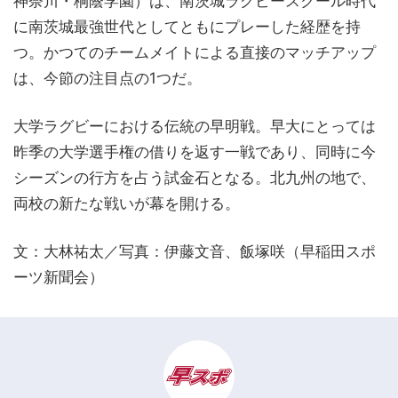
神奈川・桐蔭学園）は、南茨城ラグビースクール時代
に南茨城最強世代としてともにプレーした経歴を持
つ。かつてのチームメイトによる直接のマッチアップ
は、今節の注目点の1つだ。
大学ラグビーにおける伝統の早明戦。早大にとっては
昨季の大学選手権の借りを返す一戦であり、同時に今
シーズンの行方を占う試金石となる。北九州の地で、
両校の新たな戦いが幕を開ける。
文：大林祐太／写真：伊藤文音、飯塚咲（早稲田スポ
ーツ新聞会）