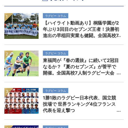
ラグビー コラム
【ハイライト動画あり】桐蔭学園が2
年ぶり3回目のセブンズ王者！決勝初
進出の早稲田実業も健闘。全国高校7
人制ラグビー大会
ラグビー コラム
東福岡が『春の選抜』に続いて2冠目
なるか？『夏のセブンズ』が菅平で
開催。全国高校7人制ラグビー大会
ラグビー コラム
1勝1敗のラグビー日本代表、国立競
技場で 世界ランキング4位フランス
代表を迎え撃つ