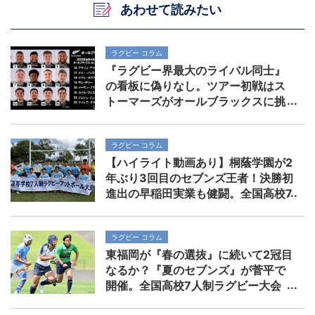
あわせて読みたい
ラグビー コラム
『ラグビー界最大のライバル同士』
の看板に偽りなし。ツアー初戦はス
トーマーズがオールブラックスに挑
む。歴史を刻めるか
ラグビー コラム
【ハイライト動画あり】桐蔭学園が2
年ぶり3回目のセブンズ王者！決勝初
進出の早稲田実業も健闘。全国高校7
人制ラグビー大会
ラグビー コラム
東福岡が『春の選抜』に続いて2冠目
なるか？『夏のセブンズ』が菅平で
開催。全国高校7人制ラグビー大会