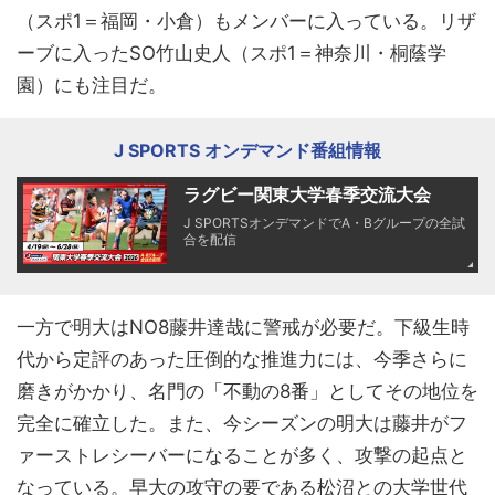
（スポ1＝福岡・小倉）もメンバーに入っている。リザ
ーブに入ったSO竹山史人（スポ1＝神奈川・桐蔭学
園）にも注目だ。
J SPORTS オンデマンド番組情報
ラグビー関東大学春季交流大会
J SPORTSオンデマンドでA・Bグループの全試
合を配信
一方で明大はNO8藤井達哉に警戒が必要だ。下級生時
代から定評のあった圧倒的な推進力には、今季さらに
磨きがかかり、名門の「不動の8番」としてその地位を
完全に確立した。また、今シーズンの明大は藤井がフ
ァーストレシーバーになることが多く、攻撃の起点と
なっている。早大の攻守の要である松沼との大学世代