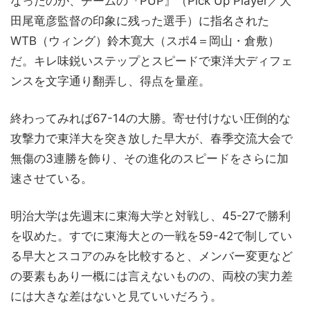
なったのが、チームの『PUP』（Pick Up Player／大
田尾竜彦監督の印象に残った選手）に指名された
WTB（ウィング）鈴木寛大（スポ4＝岡山・倉敷）
だ。キレ味鋭いステップとスピードで東洋大ディフェ
ンスを文字通り翻弄し、得点を量産。
終わってみれば67-14の大勝。寄せ付けない圧倒的な
攻撃力で東洋大を突き放した早大が、春季交流大会で
無傷の3連勝を飾り、その進化のスピードをさらに加
速させている。
明治大学は先週末に東海大学と対戦し、45-27で勝利
を収めた。すでに東海大との一戦を59-42で制してい
る早大とスコアのみを比較すると、メンバー変更など
の要素もあり一概には言えないものの、両校の実力差
には大きな差はないと見ていいだろう。