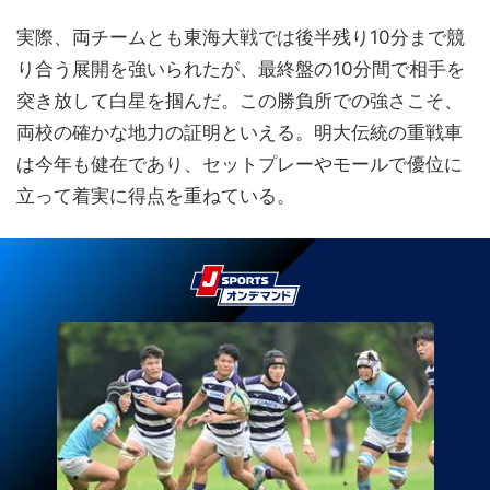
実際、両チームとも東海大戦では後半残り10分まで競
り合う展開を強いられたが、最終盤の10分間で相手を
突き放して白星を掴んだ。この勝負所での強さこそ、
両校の確かな地力の証明といえる。明大伝統の重戦車
は今年も健在であり、セットプレーやモールで優位に
立って着実に得点を重ねている。