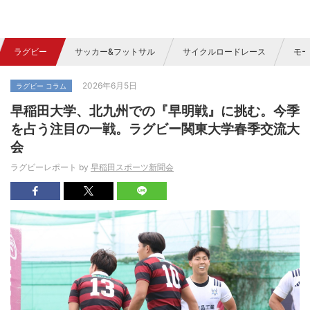
ラグビー
サッカー&フットサル
サイクルロードレース
モー
2026年6月5日
ラグビー コラム
早稲田大学、北九州での『早明戦』に挑む。今季
を占う注目の一戦。ラグビー関東大学春季交流大
会
ラグビーレポート by
早稲田スポーツ新聞会