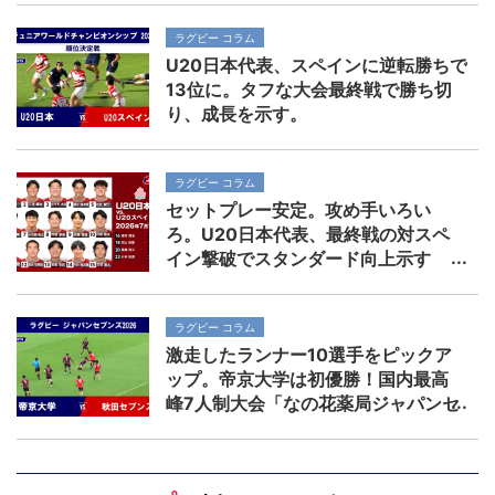
ラグビー コラム
U20日本代表、スペインに逆転勝ちで
13位に。タフな大会最終戦で勝ち切
り、成長を示す。
ラグビー コラム
セットプレー安定。攻め手いろい
ろ。U20日本代表、最終戦の対スペ
イン撃破でスタンダード向上示す
ラグビー コラム
激走したランナー10選手をピックア
ップ。帝京大学は初優勝！国内最高
峰7人制大会「なの花薬局ジャパンセ
ブンズ2026」