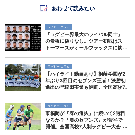
あわせて読みたい
ラグビー コラム
『ラグビー界最大のライバル同士』
の看板に偽りなし。ツアー初戦はス
トーマーズがオールブラックスに挑
む。歴史を刻めるか
ラグビー コラム
【ハイライト動画あり】桐蔭学園が2
年ぶり3回目のセブンズ王者！決勝初
進出の早稲田実業も健闘。全国高校7
人制ラグビー大会
ラグビー コラム
東福岡が『春の選抜』に続いて2冠目
なるか？『夏のセブンズ』が菅平で
開催。全国高校7人制ラグビー大会