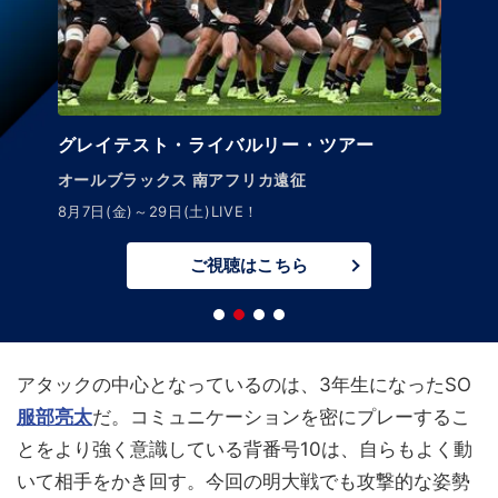
グレイテスト・ライバルリー・ツアー
オールブラックス 南アフリカ遠征
8月7日(金)～29日(土)LIVE！
ご視聴はこちら
アタックの中心となっているのは、3年生になったSO
服部亮太
だ。コミュニケーションを密にプレーするこ
とをより強く意識している背番号10は、自らもよく動
いて相手をかき回す。今回の明大戦でも攻撃的な姿勢