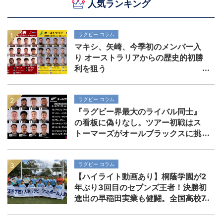
人気ランキング
ラグビー コラム
マキシ、矢崎、今季初のメンバー入
り オーストラリアからの歴史的初勝
利を狙う
ラグビー コラム
『ラグビー界最大のライバル同士』
の看板に偽りなし。ツアー初戦はス
トーマーズがオールブラックスに挑
む。歴史を刻めるか
ラグビー コラム
【ハイライト動画あり】桐蔭学園が2
年ぶり3回目のセブンズ王者！決勝初
進出の早稲田実業も健闘。全国高校7
人制ラグビー大会