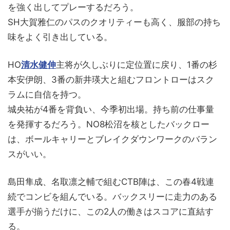
を強く出してプレーするだろう。
SH大賀雅仁のパスのクオリティーも高く、服部の持ち
味をよく引き出している。
HO
清水健伸
主将が久しぶりに定位置に戻り、1番の杉
本安伊朗、3番の新井瑛大と組むフロントローはスク
ラムに自信を持つ。
城央祐が4番を背負い、今季初出場。持ち前の仕事量
を発揮するだろう。NO8松沼を核としたバックロー
は、ボールキャリーとブレイクダウンワークのバラン
スがいい。
島田隼成、名取凛之輔で組むCTB陣は、この春4戦連
続でコンビを組んでいる。バックスリーに走力のある
選手が揃うだけに、この2人の働きはスコアに直結す
る。