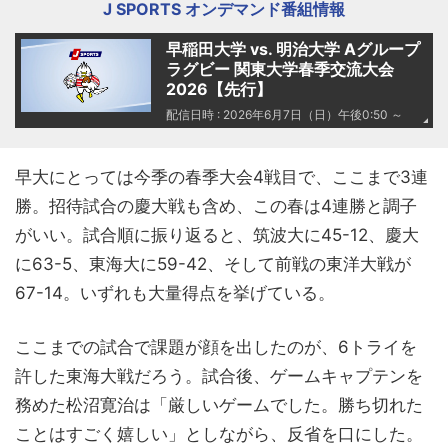
J SPORTS オンデマンド番組情報
早稲田大学 vs. 明治大学 Aグループ
ラグビー 関東大学春季交流大会
2026【先行】
配信日時 : 2026年6月7日（日）午後0:50 ～
早大にとっては今季の春季大会4戦目で、ここまで3連
勝。招待試合の慶大戦も含め、この春は4連勝と調子
がいい。試合順に振り返ると、筑波大に45-12、慶大
に63-5、東海大に59-42、そして前戦の東洋大戦が
67-14。いずれも大量得点を挙げている。
ここまでの試合で課題が顔を出したのが、6トライを
許した東海大戦だろう。試合後、ゲームキャプテンを
務めた松沼寛治は「厳しいゲームでした。勝ち切れた
ことはすごく嬉しい」としながら、反省を口にした。