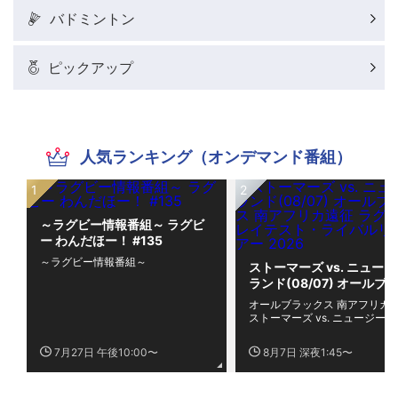
バドミントン
ピックアップ
人気ランキング（オンデマンド番組）
～ラグビー情報番組～ ラグビ
ー わんだほー！ #135
～ラグビー情報番組～
ストーマーズ vs. ニュー
ランド(08/07) オールブ
クス 南アフリカ遠征 ラグ
オールブラックス 南アフリカ
グレイテスト・ライバルリ
ストーマーズ vs. ニュージー
ー・ツアー 2026
(08/07)
7月27日 午後10:00〜
8月7日 深夜1:45〜