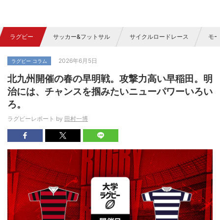
ラグビー
サッカー&フットサル
サイクルロードレース
モー
2026年6月5日
ラグビー コラム
北九州開催の春の早明戦。攻撃力高い早稲田。明
治には、チャンスを掴みたいニューパワーいろい
ろ。
ラグビーレポート by
田村一博