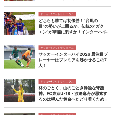
【インターハイ決勝 近畿大学附属高
校×静岡学園高校マッチレビュー】
サッカー&フットサル コラム
どちらも勝てば初優勝！“台風の
目”の勢いが上回るか、伝統の“ガク
エン”が華麗に刺すか！インターハイ
決勝 近畿大学附属高校×静岡学園高
校マッチプレビュー
サッカー&フットサル コラム
サッカーインターハイ2026 最注目プ
レーヤーはプレミアを沸かせるこの7
人！
サッカー&フットサル コラム
林のごとく、山のごとき静謐な守護
神。FC東京U-18・渡邊麻舟が思索す
るのは望んだ舞台へたどり着くため
の着実なステップ 【NEXT TEENS
FILE.】
サッカー&フットサル コラム