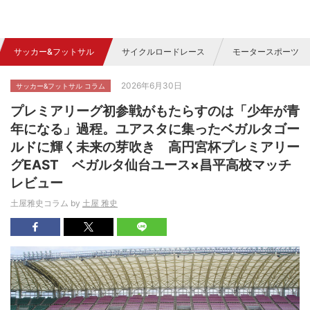
サッカー&フットサル
サイクルロードレース
モータースポーツ
2026年6月30日
サッカー&フットサル コラム
プレミアリーグ初参戦がもたらすのは「少年が青
年になる」過程。ユアスタに集ったベガルタゴー
ルドに輝く未来の芽吹き 高円宮杯プレミアリー
グEAST ベガルタ仙台ユース×昌平高校マッチ
レビュー
土屋雅史コラム by
土屋 雅史