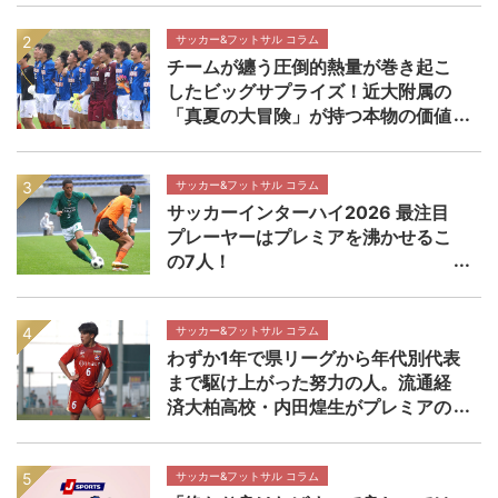
校マッチプレビュー
サッカー&フットサル コラム
チームが纏う圧倒的熱量が巻き起こ
したビッグサプライズ！近大附属の
「真夏の大冒険」が持つ本物の価値
【インターハイ決勝 近畿大学附属高
校×静岡学園高校マッチレビュー】
サッカー&フットサル コラム
サッカーインターハイ2026 最注目
プレーヤーはプレミアを沸かせるこ
の7人！
サッカー&フットサル コラム
わずか1年で県リーグから年代別代表
まで駆け上がった努力の人。流通経
済大柏高校・内田煌生がプレミアの
舞台で輝きを放つ価値 高円宮杯プ
レミアリーグEAST流通経済大柏高校
×帝京長岡高校マッチレビュー
サッカー&フットサル コラム