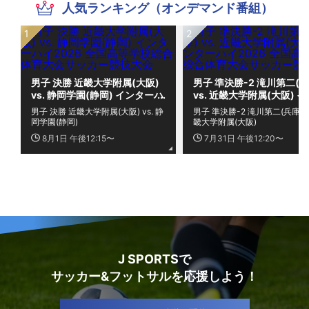
人気ランキング（オンデマンド番組）
男子 決勝 近畿大学附属(大阪)
男子 準決勝-2 滝川第二(兵
vs. 静岡学園(静岡) インターハ
vs. 近畿大学附属(大阪) 
イ2026 全国高等学校総合体
ーハイ2026 全国高等学校
男子 決勝 近畿大学附属(大阪) vs. 静
男子 準決勝-2 滝川第二(兵庫) vs
育大会サッカー競技大会
合体育大会サッカー競技大
岡学園(静岡)
畿大学附属(大阪)
8月1日 午後12:15〜
7月31日 午後12:20〜
J SPORTSで
サッカー&フットサルを応援しよう！