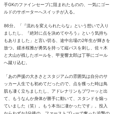
手GKのファインセーブに阻まれたものの、一気にゴー
ルドのサポーターへスイッチが入る。
86分。「『流れを変えられたらな』という想いで入り
ましたし、『絶対に点を決めてやろう』という気持ち
もありました」と言い切る、途中出場の2年生が輝きを
放つ。鑓水桜雅が勇気を持って縦パスを刺し、佐々木
と大山が残したボールを、甲斐響太郎は丁寧にゴール
へ蹴り込む。
「あの声援の大きさとスタジアムの雰囲気は自分のサ
ッカー人生でも初めてだったので、点を獲った時は鳥
肌も凄く立ちましたし、アドレナリンもブワーッと出
て、もうなんか身体が勝手に動いて、スタンドを煽っ
ていました（笑）。もう本当に凄かったです」。投入
からわずか1分後の、ファーストプレーで奪った追撃の