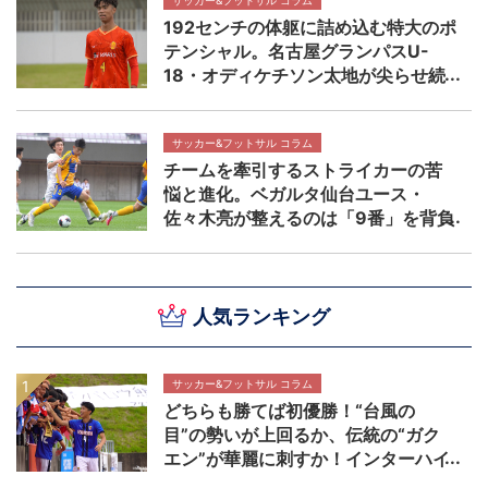
192センチの体躯に詰め込む特大のポ
テンシャル。名古屋グランパスU-
18・オディケチソン太地が尖らせ続
ける自分の武器 【NEXT TEENS
FILE.】
サッカー&フットサル コラム
チームを牽引するストライカーの苦
悩と進化。ベガルタ仙台ユース・
佐々木亮が整えるのは「9番」を背負
う覚悟 【NEXT TEENS FILE.】
人気ランキング
サッカー&フットサル コラム
どちらも勝てば初優勝！“台風の
目”の勢いが上回るか、伝統の“ガク
エン”が華麗に刺すか！インターハイ
決勝 近畿大学附属高校×静岡学園高