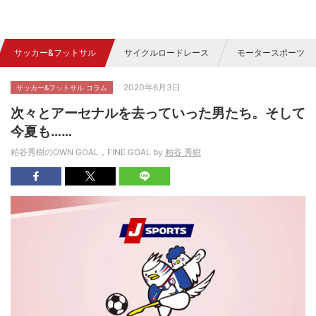
サッカー&フットサル
サイクルロードレース
モータースポーツ
2020年6月3日
サッカー&フットサル コラム
次々とアーセナルを去っていった男たち。そして
今夏も……
粕谷秀樹のOWN GOAL，FINE GOAL by
粕谷 秀樹