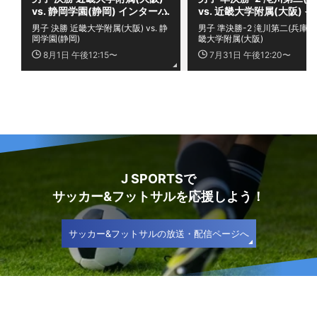
vs. 静岡学園(静岡) インターハ
vs. 近畿大学附属(大阪) 
イ2026 全国高等学校総合体
ーハイ2026 全国高等学校
男子 決勝 近畿大学附属(大阪) vs. 静
男子 準決勝-2 滝川第二(兵庫) vs
育大会サッカー競技大会
合体育大会サッカー競技大
岡学園(静岡)
畿大学附属(大阪)
8月1日 午後12:15〜
7月31日 午後12:20〜
J SPORTSで
サッカー&フットサルを応援しよう！
サッカー&フットサルの放送・配信ページへ