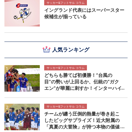
サッカー&フットサル コラム
イングランド代表にはスーパースター
候補生が揃っている
人気ランキング
サッカー&フットサル コラム
どちらも勝てば初優勝！“台風の
目”の勢いが上回るか、伝統の“ガク
エン”が華麗に刺すか！インターハイ
決勝 近畿大学附属高校×静岡学園高
校マッチプレビュー
サッカー&フットサル コラム
チームが纏う圧倒的熱量が巻き起こ
したビッグサプライズ！近大附属の
「真夏の大冒険」が持つ本物の価値