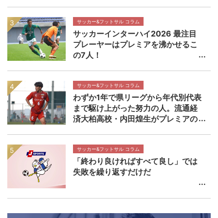
【インターハイ決勝 近畿大学附属高
校×静岡学園高校マッチレビュー】
サッカー&フットサル コラム
サッカーインターハイ2026 最注目
プレーヤーはプレミアを沸かせるこ
の7人！
サッカー&フットサル コラム
わずか1年で県リーグから年代別代表
まで駆け上がった努力の人。流通経
済大柏高校・内田煌生がプレミアの
舞台で輝きを放つ価値 高円宮杯プ
レミアリーグEAST流通経済大柏高校
×帝京長岡高校マッチレビュー
サッカー&フットサル コラム
「終わり良ければすべて良し」では
失敗を繰り返すだけだ