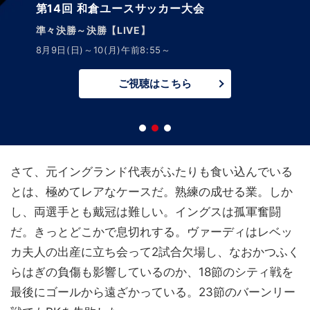
サッカーニュース Foot!
超高校サッカー通信
最新高校年代情報をお届け！見ればアナタもサッカー
通！
ご視聴はこちら
さて、元イングランド代表がふたりも食い込んでいる
とは、極めてレアなケースだ。熟練の成せる業。しか
し、両選手とも戴冠は難しい。イングスは孤軍奮闘
だ。きっとどこかで息切れする。ヴァーディはレベッ
カ夫人の出産に立ち会って2試合欠場し、なおかつふく
らはぎの負傷も影響しているのか、18節のシティ戦を
最後にゴールから遠ざかっている。23節のバーンリー