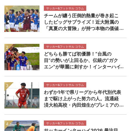
サッカー&フットサル コラム
チームが纏う圧倒的熱量が巻き起こ
したビッグサプライズ！近大附属の
「真夏の大冒険」が持つ本物の価値
【インターハイ決勝 近畿大学附属高
校×静岡学園高校マッチレビュー】
サッカー&フットサル コラム
どちらも勝てば初優勝！“台風の
目”の勢いが上回るか、伝統の“ガク
エン”が華麗に刺すか！インターハイ
決勝 近畿大学附属高校×静岡学園高
校マッチプレビュー
サッカー&フットサル コラム
わずか1年で県リーグから年代別代表
まで駆け上がった努力の人。流通経
済大柏高校・内田煌生がプレミアの
舞台で輝きを放つ価値 高円宮杯プ
レミアリーグEAST流通経済大柏高校
×帝京長岡高校マッチレビュー
サッカー&フットサル コラム
サッカーインターハイ2026 最注目