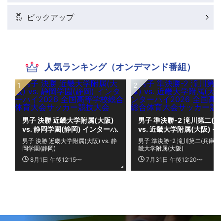
ピックアップ
人気ランキング（オンデマンド番組）
男子 決勝 近畿大学附属(大阪)
男子 準決勝-2 滝川第二(兵
vs. 静岡学園(静岡) インターハ
vs. 近畿大学附属(大阪) 
イ2026 全国高等学校総合体
ーハイ2026 全国高等学校
男子 決勝 近畿大学附属(大阪) vs. 静
男子 準決勝-2 滝川第二(兵庫) vs
育大会サッカー競技大会
合体育大会サッカー競技大
岡学園(静岡)
畿大学附属(大阪)
8月1日 午後12:15〜
7月31日 午後12:20〜