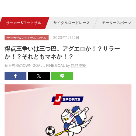
サッカー&フットサル
サイクルロードレース
モータースポーツ
2020年1月22日
サッカー&フットサル コラム
得点王争いは三つ巴。アグエロか！？サラー
か！？それともマネか！？
粕谷秀樹のOWN GOAL，FINE GOAL by
粕谷 秀樹