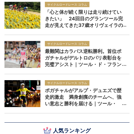
サイクルロードレース コラム
「心と体が続く限りは走り続けてい
きたい」 24回目のグランツール完
走が見えてきた37歳オリヴェイラの
境地｜ツール・ド・フランス2026
サイクルロードレース コラム
最難関はカラパス逆転勝利。首位ポ
ガチャルがデルトロのパリ表彰台を
完璧アシスト｜ツール・ド・フラン
ス2026 レースレポート：第20ステ
ージ
サイクルロードレース コラム
ポガチャルがアルプ・デュエズで歴
史的激走 満身創痍のチームへ、強
い意志と勝利を届ける｜ツール・
ド・フランス2026 レースレポー
ト：第19ステージ
人気ランキング