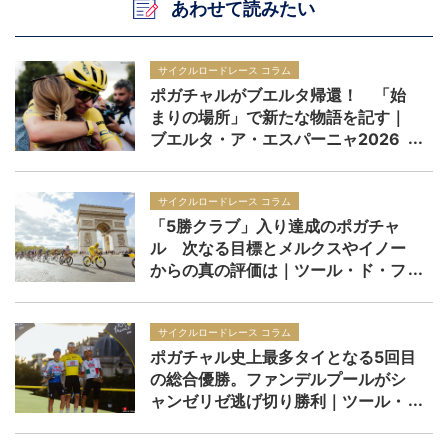
あわせて読みたい
サイクルロードレース コラム
ポガチャルがブエルタ帰還！ 「始
まりの場所」で新たな物語を記す｜
ブエルタ・ア・エスパーニャ2026
サイクルロードレース コラム
「5勝クラブ」入り達成のポガチャ
ル 次なる目標とメルクスやイノー
からの真の評価は｜ツール・ド・フ
ランス2026
サイクルロードレース コラム
ポガチャル史上最多タイとなる5回目
の総合優勝。ファンデルプールがシ
ャンゼリゼ逃げ切り勝利｜ツール・
ド・フランス2026 レースレポー
ト：第21ステージ