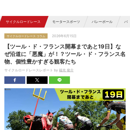
サイクルロードレース
モータースポーツ
バレーボール
バ
2026年6月15日
サイクルロードレース コラム
【ツール・ド・フランス開幕まであと19日】な
ぜ沿道に「悪魔」が！？ツール・ド・フランス名
物、個性豊かすぎる観客たち
サイクルロードレースレポート by
福光 俊介