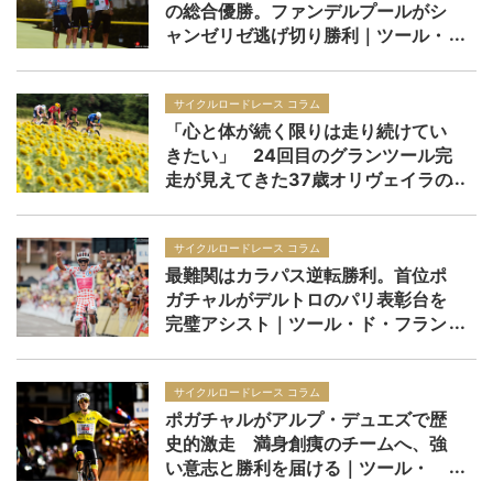
の総合優勝。ファンデルプールがシ
ャンゼリゼ逃げ切り勝利｜ツール・
ド・フランス2026 レースレポー
ト：第21ステージ
サイクルロードレース コラム
「心と体が続く限りは走り続けてい
きたい」 24回目のグランツール完
走が見えてきた37歳オリヴェイラの
境地｜ツール・ド・フランス2026
サイクルロードレース コラム
最難関はカラパス逆転勝利。首位ポ
ガチャルがデルトロのパリ表彰台を
完璧アシスト｜ツール・ド・フラン
ス2026 レースレポート：第20ステ
ージ
サイクルロードレース コラム
ポガチャルがアルプ・デュエズで歴
史的激走 満身創痍のチームへ、強
い意志と勝利を届ける｜ツール・
ド・フランス2026 レースレポー