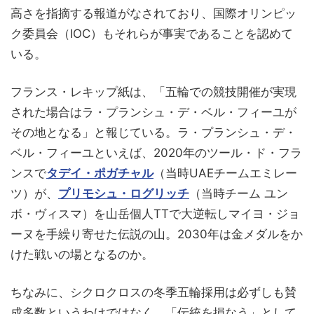
高さを指摘する報道がなされており、国際オリンピッ
ク委員会（IOC）もそれらが事実であることを認めて
いる。
フランス・レキップ紙は、「五輪での競技開催が実現
された場合はラ・プランシュ・デ・ベル・フィーユが
その地となる」と報じている。ラ・プランシュ・デ・
ベル・フィーユといえば、2020年のツール・ド・フラ
ンスで
タデイ・ポガチャル
（当時UAEチームエミレー
ツ）が、
プリモシュ・ログリッチ
（当時チーム ユン
ボ・ヴィスマ）を山岳個人TTで大逆転しマイヨ・ジョ
ーヌを手繰り寄せた伝説の山。2030年は金メダルをか
けた戦いの場となるのか。
ちなみに、シクロクロスの冬季五輪採用は必ずしも賛
成多数というわけではなく、「伝統を損なう」として