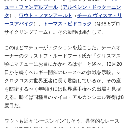
ュー・ファンデルプール
（
アルペシン・ドゥクーニン
ク
）、
ワウト・ファンアールト
（
チーム ヴィスマ・リ
ースアバイク
）、
トーマス・ピドコック
（Q36.5プロ
サイクリングチーム）。その動静は果たして。
このほどマチューがアクションを起こした。チームオ
ーナーのクリストフ・ルードフート氏が「クリスマス
頃にマチューにお目にかかれるはず」と述べ、12月20
日から続くベルギー開催のレースへの参戦を示唆。シ
クロクロスの世界王者に長く君臨しているが、その座
を防衛するべく年明けには世界選手権への出場も見据
える。勝てば同種目のマイヨ・アルカンシエル獲得は8
度目だ。
ワウトも近々“シーズンイン”しそう。具体的なレース