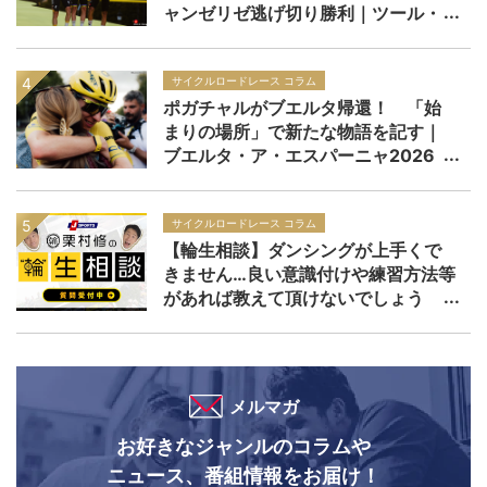
ャンゼリゼ逃げ切り勝利｜ツール・
ド・フランス2026 レースレポー
ト：第21ステージ
サイクルロードレース コラム
ポガチャルがブエルタ帰還！ 「始
まりの場所」で新たな物語を記す｜
ブエルタ・ア・エスパーニャ2026
サイクルロードレース コラム
【輪生相談】ダンシングが上手くで
きません…良い意識付けや練習方法等
があれば教えて頂けないでしょう
か？
メルマガ
お好きなジャンルのコラムや
ニュース、番組情報をお届け！