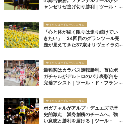
の総合優勝。ファンデルプールがシ
ャンゼリゼ逃げ切り勝利｜ツール・
ド・フランス2026 レースレポー
ト：第21ステージ
サイクルロードレース コラム
「心と体が続く限りは走り続けてい
きたい」 24回目のグランツール完
走が見えてきた37歳オリヴェイラの
境地｜ツール・ド・フランス2026
サイクルロードレース コラム
最難関はカラパス逆転勝利。首位ポ
ガチャルがデルトロのパリ表彰台を
完璧アシスト｜ツール・ド・フラン
ス2026 レースレポート：第20ステ
ージ
サイクルロードレース コラム
ポガチャルがアルプ・デュエズで歴
史的激走 満身創痍のチームへ、強
い意志と勝利を届ける｜ツール・
ド・フランス2026 レースレポー