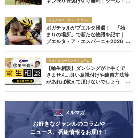
ャンゼリゼ逃げ切り勝利｜ツール・
ド・フランス2026 レースレポー
ト：第21ステージ
サイクルロードレース コラム
ポガチャルがブエルタ帰還！ 「始
まりの場所」で新たな物語を記す｜
ブエルタ・ア・エスパーニャ2026
サイクルロードレース コラム
【輪生相談】ダンシングが上手くで
きません…良い意識付けや練習方法等
があれば教えて頂けないでしょう
か？
メルマガ
お好きなジャンルのコラムや
ニュース、番組情報をお届け！