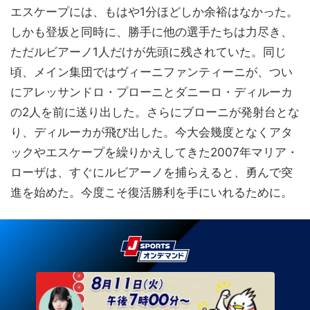
エスケープには、もはや1分ほどしか余裕はなかった。
しかも登坂と同時に、勝手に他の選手たちは力尽き、
ただルビアーノ1人だけが先頭に残されていた。同じ
頃、メイン集団ではヴィーニファンティーニが、つい
にアレッサンドロ・プローニとダニーロ・ディルーカ
の2人を前に送り出した。さらにブローニが発射台とな
り、ディルーカが飛び出した。今大会幾度となくアタ
ックやエスケープを繰りかえしてきた2007年マリア・
ローザは、すぐにルビアーノを捕らえると、勇んで突
進を始めた。今度こそ復活勝利を手にいれるために。