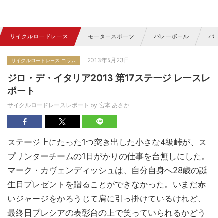
サイクルロードレース
モータースポーツ
バレーボール
バ
2013年5月23日
サイクルロードレース コラム
ジロ・デ・イタリア2013 第17ステージ レースレ
ポート
サイクルロードレースレポート by
宮本 あさか
ステージ上にたった1つ突き出した小さな4級峠が、ス
プリンターチームの1日がかりの仕事を台無しにした。
マーク・カヴェンディッシュは、自分自身へ28歳の誕
生日プレゼントを贈ることができなかった。いまだ赤
いジャージをかろうじて肩に引っ掛けているけれど、
最終日ブレシアの表彰台の上で笑っていられるかどう