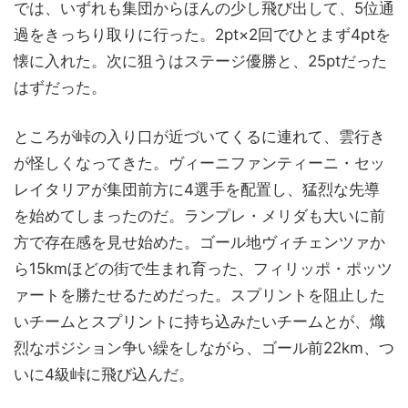
では、いずれも集団からほんの少し飛び出して、5位通
過をきっちり取りに行った。2pt×2回でひとまず4ptを
懐に入れた。次に狙うはステージ優勝と、25ptだった
はずだった。
ところが峠の入り口が近づいてくるに連れて、雲行き
が怪しくなってきた。ヴィーニファンティーニ・セッ
レイタリアが集団前方に4選手を配置し、猛烈な先導
を始めてしまったのだ。ランプレ・メリダも大いに前
方で存在感を見せ始めた。ゴール地ヴィチェンツァか
ら15kmほどの街で生まれ育った、フィリッポ・ポッツ
ァートを勝たせるためだった。スプリントを阻止した
いチームとスプリントに持ち込みたいチームとが、熾
烈なポジション争い繰をしながら、ゴール前22km、つ
いに4級峠に飛び込んだ。