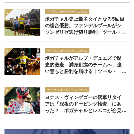
サイクルロードレース コラム
ポガチャル史上最多タイとなる5回目
の総合優勝。ファンデルプールがシ
ャンゼリゼ逃げ切り勝利｜ツール・
ド・フランス2026 レースレポー
ト：第21ステージ
サイクルロードレース コラム
ポガチャルがアルプ・デュエズで歴
史的激走 満身創痍のチームへ、強
い意志と勝利を届ける｜ツール・
ド・フランス2026 レースレポー
ト：第19ステージ
サイクルロードレース コラム
ヨナス・ヴィンゲゴーの落車リタイ
アは「深夜のドーピング検査」にあ
った？ ポガチャルとレムコが会見
で問題提起をした現在の検査手法と
は｜ツール・ド・フランス2026