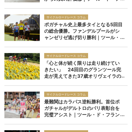
ランス2026
サイクルロードレース コラム
ポガチャル史上最多タイとなる5回目
の総合優勝。ファンデルプールがシ
ャンゼリゼ逃げ切り勝利｜ツール・
ド・フランス2026 レースレポー
ト：第21ステージ
サイクルロードレース コラム
「心と体が続く限りは走り続けてい
きたい」 24回目のグランツール完
走が見えてきた37歳オリヴェイラの
境地｜ツール・ド・フランス2026
サイクルロードレース コラム
最難関はカラパス逆転勝利。首位ポ
ガチャルがデルトロのパリ表彰台を
完璧アシスト｜ツール・ド・フラン
ス2026 レースレポート：第20ステ
ージ