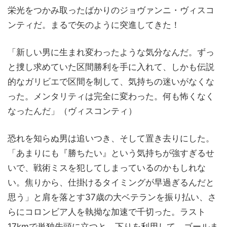
栄光をつかみ取ったばかりのジョヴァンニ・ヴィスコ
ンティだ。まるで矢のように突進してきた！
「新しい男に生まれ変わったような気分なんだ。ずっ
と捜し求めていた区間勝利を手に入れて、しかも伝説
的なガリビエで区間を制して、気持ちの迷いがなくな
った。メンタリティは完全に変わった。何も怖くなく
なったんだ」（ヴィスコンティ）
恐れを知らぬ男は追いつき、そして置き去りにした。
「あまりにも『勝ちたい』という気持ちが強すぎるせ
いで、戦術ミスを犯してしまっているのかもしれな
い。焦りから、仕掛けるタイミングが早過ぎるんだと
思う」と肩を落とす37歳の大ベテランを振り払い、さ
らにコロンビア人を執拗な加速で千切った。ラスト
17kmで単独先頭に立つと、下りを利用して、ゴールま