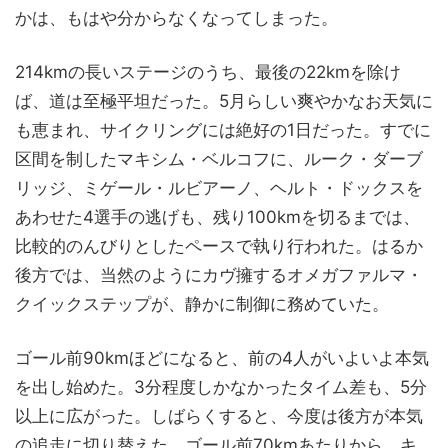
かは、もはや分からなくなってしまった。
214kmの長いステージのうち、最後の22kmを除け
ば、道は至極平坦だった。5月らしい爽やかなお天気に
も恵まれ、サイクリングには絶好の1日だった。すでに
区間を制したマキシム・ベルコフに、ルーク・ダーブ
リッジ、ミゲール・ルビアーノ、ヘルト・ドックスを
あわせた4選手の逃げも、残り100kmを切るまでは、
比較的のんびりとしたペースで執り行われた。はるか
後方では、当然のようにカヴ擁するオメガファルマ・
クイックステップが、静かに制御に務めていた。
ゴール前90kmほどになると、前の4人がいよいよ本気
を出し始めた。3分程度しかなかったタイム差も、5分
以上に広がった。しばらくすると、今度は後方が本気
の追走に切り替えた。ゴール前70kmあたりから、キ