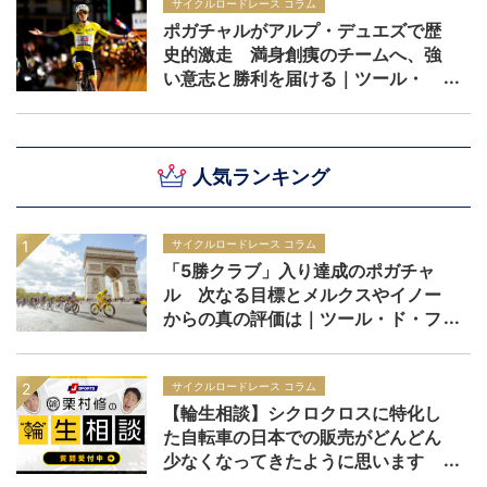
サイクルロードレース コラム
ポガチャルがアルプ・デュエズで歴
史的激走 満身創痍のチームへ、強
い意志と勝利を届ける｜ツール・
ド・フランス2026 レースレポー
ト：第19ステージ
人気ランキング
サイクルロードレース コラム
「5勝クラブ」入り達成のポガチャ
ル 次なる目標とメルクスやイノー
からの真の評価は｜ツール・ド・フ
ランス2026
サイクルロードレース コラム
【輪生相談】シクロクロスに特化し
た自転車の日本での販売がどんどん
少なくなってきたように思います