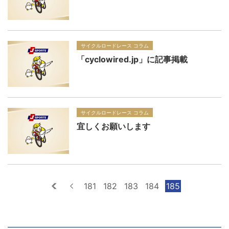
サイクルロードレース コラム
「cyclowired.jp」に記事掲載
サイクルロードレース コラム
宜しくお願いします
最初へ
前へ
181
182
183
184
185