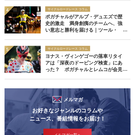
ト：第21ステージ
サイクルロードレース コラム
ポガチャルがアルプ・デュエズで歴
史的激走 満身創痍のチームへ、強
い意志と勝利を届ける｜ツール・
ド・フランス2026 レースレポー
ト：第19ステージ
サイクルロードレース コラム
ヨナス・ヴィンゲゴーの落車リタイ
アは「深夜のドーピング検査」にあ
った？ ポガチャルとレムコが会見
で問題提起をした現在の検査手法と
は｜ツール・ド・フランス2026
メルマガ
お好きなジャンルのコラムや
ニュース、番組情報をお届け！
メルマガ一覧へ