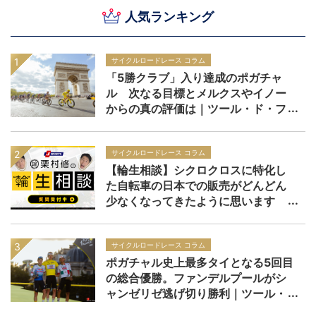
人気ランキング
サイクルロードレース コラム
「5勝クラブ」入り達成のポガチャ
ル 次なる目標とメルクスやイノー
からの真の評価は｜ツール・ド・フ
ランス2026
サイクルロードレース コラム
【輪生相談】シクロクロスに特化し
た自転車の日本での販売がどんどん
少なくなってきたように思います
サイクルロードレース コラム
ポガチャル史上最多タイとなる5回目
の総合優勝。ファンデルプールがシ
ャンゼリゼ逃げ切り勝利｜ツール・
ド・フランス2026 レースレポー