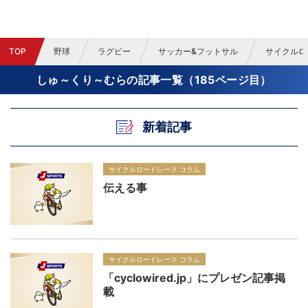
TOP
野球
ラグビー
サッカー&フットサル
サイクルロ
しゅ～くり～むらの記事一覧（185ページ目）
新着記事
サイクルロードレース コラム
伝える事
サイクルロードレース コラム
「cyclowired.jp」にプレゼン記事掲
載