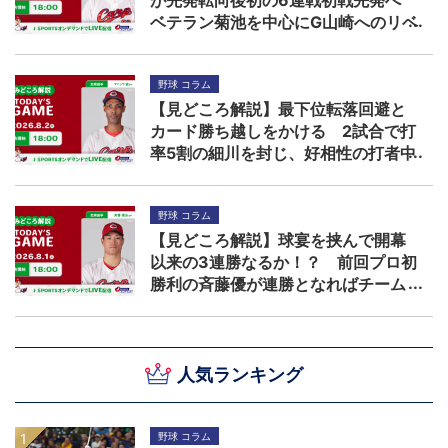
が先発転向後初の6連戦初戦先発へ
ベテラン菊池を中心にG山崎へのリベ
ンジを期す
野球 コラム
【見どころ解説】最下位転落回避と
カード勝ち越しをかける 2試合で打
率5割の細川を封じ、好相性の打者中
心に柳を攻略できるか！？
野球 コラム
【見どころ解説】球宴を挟んで開幕
以来の3連勝なるか！？ 前回プロ初
勝利の斉藤優が連勝となればチーム
の勢いは加速する
人気ランキング
野球 コラム