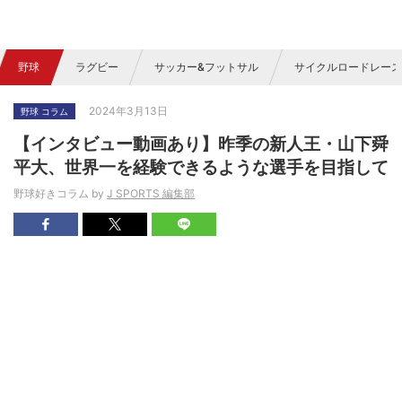
野球
ラグビー
サッカー&フットサル
サイクルロードレース
2024年3月13日
野球 コラム
【インタビュー動画あり】昨季の新人王・山下舜
平大、世界一を経験できるような選手を目指して
野球好きコラム by
J SPORTS 編集部