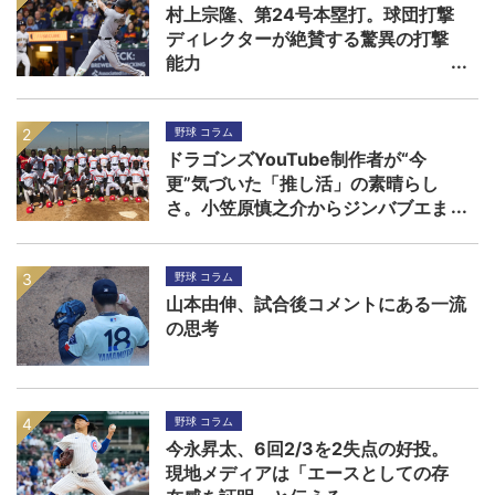
村上宗隆、第24号本塁打。球団打撃
ディレクターが絶賛する驚異の打撃
能力
野球 コラム
ドラゴンズYouTube制作者が“今
更”気づいた「推し活」の素晴らし
さ。小笠原慎之介からジンバブエま
で
野球 コラム
山本由伸、試合後コメントにある一流
の思考
野球 コラム
今永昇太、6回2/3を2失点の好投。
現地メディアは「エースとしての存