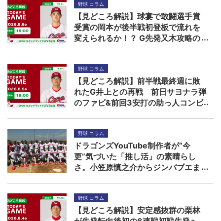
野球 コラム
【見どころ解説】球宴で敢闘選手賞
受賞の岡本が後半戦初登板で流れを
変えられるか！？ G先発又木攻略の
鍵は秋山ら左打者
野球 コラム
【見どころ解説】前半戦最終週に敗
れたG井上との再戦 前日サヨナラ弾
のファビ&前回3安打の助っ人コンビ
に先発森の援護期待
野球 コラム
ドラゴンズYouTube制作者が“今
更”気づいた「推し活」の素晴らし
さ。小笠原慎之介からジンバブエま
で
野球 コラム
【見どころ解説】安定感抜群の栗林