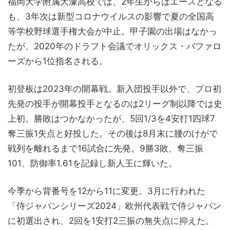
福岡大学附属大濠高校では、2年生からはエースとなる
も、3年次は新型コロナウイルスの影響で夏の全国高
等学校野球選手権大会が中止。甲子園の出場はなかっ
たが、2020年のドラフト会議でオリックス・バファロ
ーズから1位指名される。
初登板は2023年の開幕戦。新入団投手以外で、プロ初
先発の投手が開幕投手となるのは2リーグ制以降では史
上初。勝敗はつかなかったが、5回1/3を4安打1四球7
奪三振1失点と好投した。その後は8月末に腰のけがで
戦列を離れるまで16試合に先発。9勝3敗、奪三振
101、防御率1.61を記録し新人王に輝いた。
今季から背番号を12から11に変更。3月に行われた
「侍ジャパンシリーズ2024」欧州代表戦で侍ジャパン
に初選出され、2回を1安打2三振の無失点に抑えた。