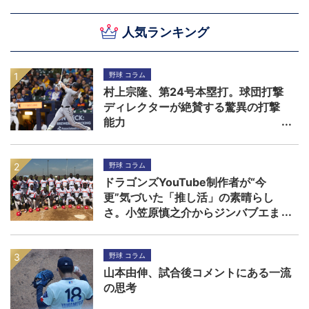
人気ランキング
野球 コラム
村上宗隆、第24号本塁打。球団打撃
ディレクターが絶賛する驚異の打撃
能力
野球 コラム
ドラゴンズYouTube制作者が“今
更”気づいた「推し活」の素晴らし
さ。小笠原慎之介からジンバブエま
で
野球 コラム
山本由伸、試合後コメントにある一流
の思考