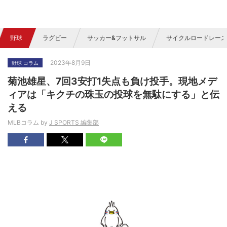
野球
ラグビー
サッカー&フットサル
サイクルロードレース
2023年8月9日
野球 コラム
菊池雄星、7回3安打1失点も負け投手。現地メデ
ィアは「キクチの珠玉の投球を無駄にする」と伝
える
MLBコラム by
J SPORTS 編集部