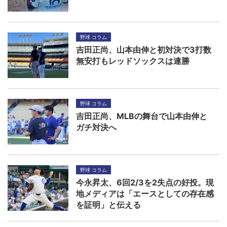
野球 コラム
吉田正尚、山本由伸と初対決で3打数
無安打もレッドソックスは連勝
野球 コラム
吉田正尚、MLBの舞台で山本由伸と
ガチ対決へ
野球 コラム
今永昇太、6回2/3を2失点の好投。現
地メディアは「エースとしての存在感
を証明」と伝える