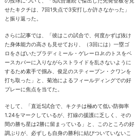
の投球について、「5試合連続で傑出した先発登板を見
せたキクチは、7回1失点で3安打しか許さなかった」
と振り返った。
さらに記事では、「彼はこの試合で、何度かずば抜け
た身体能力の高さも見せており、（3回には）一塁ゴ
ロをさばいたブラディミール・ゲレーロJr.のトスをベ
ースカバーに入りながらストライドを乱さないように
するため素手で掴み、俊足のスティーブン・クワンを
打ち取った」と、菊池によるフィールディングでの好
プレーに焦点を当てた。
そして、「直近5試合で、キクチは極めて低い防御率
1.24をマークしているが、打線の援護に乏しく、その
間の勝ち星は2勝に留まっている」と、このところの好
調ぶりが、必ずしも自身の勝利に結びついていないこ